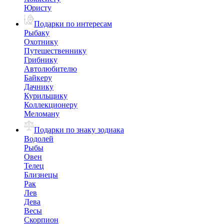
Юристу
Подарки по интересам
Рыбаку
Охотнику
Путешественнику
Грибнику
Автолюбителю
Байкеру
Дачнику
Курильщику
Коллекционеру
Меломану
Подарки по знаку зодиака
Водолей
Рыбы
Овен
Телец
Близнецы
Рак
Лев
Дева
Весы
Скорпион