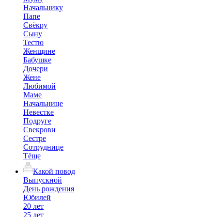
Начальнику
Папе
Свёкру
Сыну
Тестю
Женщине
Бабушке
Дочери
Жене
Любимой
Маме
Начальнице
Невестке
Подруге
Свекрови
Сестре
Сотруднице
Тёще
Какой повод
Выпускной
День рождения
Юбилей
20 лет
25 лет