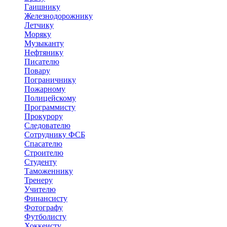
Гаишнику
Железнодорожнику
Летчику
Моряку
Музыканту
Нефтянику
Писателю
Повару
Пограничнику
Пожарному
Полицейскому
Программисту
Прокурору
Следователю
Сотруднику ФСБ
Спасателю
Строителю
Студенту
Таможеннику
Тренеру
Учителю
Финансисту
Фотографу
Футболисту
Хоккеисту