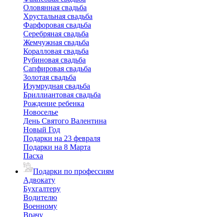
Оловянная свадьба
Хрустальная свадьба
Фарфоровая свадьба
Серебряная свадьба
Жемчужная свадьба
Коралловая свадьба
Рубиновая свадьба
Сапфировая свадьба
Золотая свадьба
Изумрудная свадьба
Бриллиантовая свадьба
Рождение ребенка
Новоселье
День Святого Валентина
Новый Год
Подарки на 23 февраля
Подарки на 8 Марта
Пасха
Подарки по профессиям
Адвокату
Бухгалтеру
Водителю
Военному
Врачу