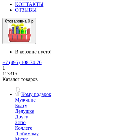
КОНТАКТЫ
ОТЗЫВЫ
0
товаров
на
0 р
В корзине пусто!
+7 (495) 108-74-76
1
113315
Каталог товаров
Кому подарок
Мужчине
Брату
Дедушке
Другу
Зятю
Коллеге
Любимому
Мужу