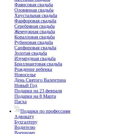
Фаянсовая свадьба
Оловянная свадьба
Хрустальная свадьба
Фарфоровая свадьба
Серебряная свадьба
Жемчужная свадьба
Коралловая свадьба
Рубиновая свадьба
Сапфировая свадьба
Золотая свадьба
Изумрудная свадьба
Бриллиантовая свадьба
Рождение ребенка
Новоселье
День Святого Валентина
Новый Год
Подарки на 23 февраля
Подарки на 8 Марта
Пасха
Подарки по профессиям
Адвокату
Бухгалтеру
Водителю
Военному