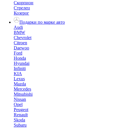
Скорпион
Стрелец
Козерог
Подарки по марке авто
Audi
BMW
Chevrolet
Citroen
Daewoo
Ford
Honda
Hyundai
Infiniti
KIA
Lexus
Mazda
Mercedes
Mitsubishi
Nissan
Opel
Peugeot
Renault
Skoda
Subaru