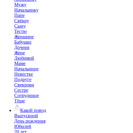
Мужу
Начальнику
Папе
Свёкру
Сыну
Тестю
Женщине
Бабушке
Дочери
Жене
Любимой
Маме
Начальнице
Невестке
Подруге
Свекрови
Сестре
Сотруднице
Тёще
Какой повод
Выпускной
День рождения
Юбилей
20 лет