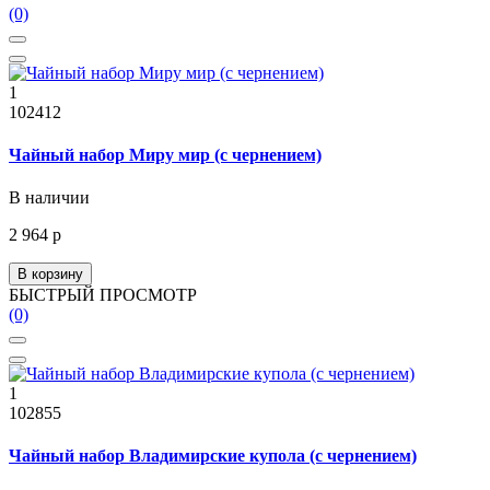
(0)
1
102412
Чайный набор Миру мир (с чернением)
В наличии
2 964 р
В корзину
БЫСТРЫЙ ПРОСМОТР
(0)
1
102855
Чайный набор Владимирские купола (с чернением)