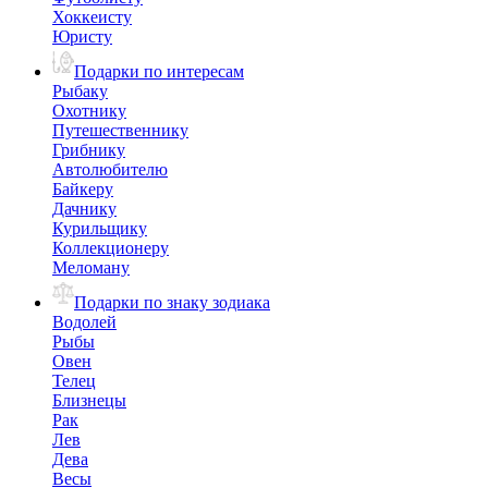
Хоккеисту
Юристу
Подарки по интересам
Рыбаку
Охотнику
Путешественнику
Грибнику
Автолюбителю
Байкеру
Дачнику
Курильщику
Коллекционеру
Меломану
Подарки по знаку зодиака
Водолей
Рыбы
Овен
Телец
Близнецы
Рак
Лев
Дева
Весы