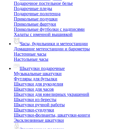
Подарочное постельное белье
Подарочные пледы
Подарочные полотенца
Прикольные подушки
Прикольные фартуки
Прикольные футболки с надписями
Халаты с именной вышивкой
Часы, будильники и метеостанции
Домашние метеостанции и барометры
Настенные часы
Настольные часы
Шкатулки подарочные
Музыкальные шкатулки
Футляры для бутылки
Шкатулки для рукоделия
Шкатулки для часов
Шкатулки для ювелирных украшений
Шкатулки из бересты
Шкатулки ручной работы
Шкатулки-сундучки
Шкатулки-фолианты, шкатулки-книги
Эксклюзивные шкатулки