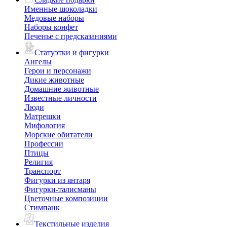
Именные шоколадки
Медовые наборы
Наборы конфет
Печенье с предсказаниями
Статуэтки и фигурки
Ангелы
Герои и персонажи
Дикие животные
Домашние животные
Известные личности
Люди
Матрешки
Мифология
Морские обитатели
Профессии
Птицы
Религия
Транспорт
Фигурки из янтаря
Фигурки-талисманы
Цветочные композиции
Стимпанк
Текстильные изделия