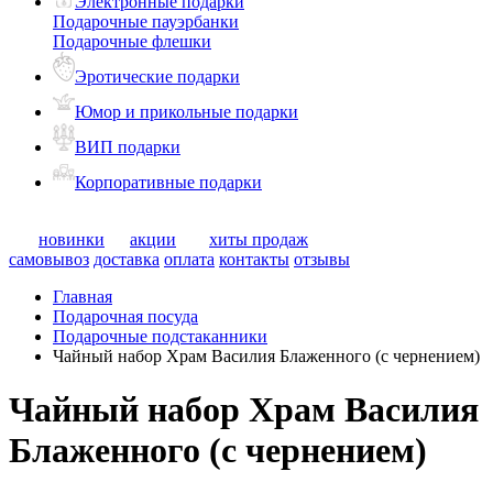
Электронные подарки
Подарочные пауэрбанки
Подарочные флешки
Эротические подарки
Юмор и прикольные подарки
ВИП подарки
Корпоративные подарки
новинки
акции
хиты продаж
самовывоз
доставка
оплата
контакты
отзывы
Главная
Подарочная посуда
Подарочные подстаканники
Чайный набор Храм Василия Блаженного (с чернением)
Чайный набор Храм Василия
Блаженного (с чернением)