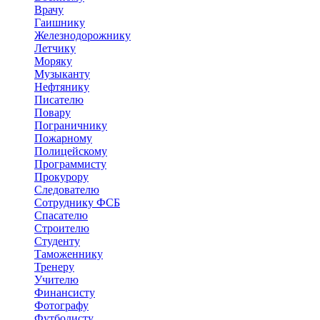
Врачу
Гаишнику
Железнодорожнику
Летчику
Моряку
Музыканту
Нефтянику
Писателю
Повару
Пограничнику
Пожарному
Полицейскому
Программисту
Прокурору
Следователю
Сотруднику ФСБ
Спасателю
Строителю
Студенту
Таможеннику
Тренеру
Учителю
Финансисту
Фотографу
Футболисту