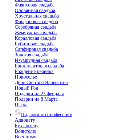
Фаянсовая свадьба
Оловянная свадьба
Хрустальная свадьба
Фарфоровая свадьба
Серебряная свадьба
Жемчужная свадьба
Коралловая свадьба
Рубиновая свадьба
Сапфировая свадьба
Золотая свадьба
Изумрудная свадьба
Бриллиантовая свадьба
Рождение ребенка
Новоселье
День Святого Валентина
Новый Год
Подарки на 23 февраля
Подарки на 8 Марта
Пасха
Подарки по профессиям
Адвокату
Бухгалтеру
Водителю
Военному