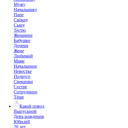
Мужу
Начальнику
Папе
Свёкру
Сыну
Тестю
Женщине
Бабушке
Дочери
Жене
Любимой
Маме
Начальнице
Невестке
Подруге
Свекрови
Сестре
Сотруднице
Тёще
Какой повод
Выпускной
День рождения
Юбилей
20 лет