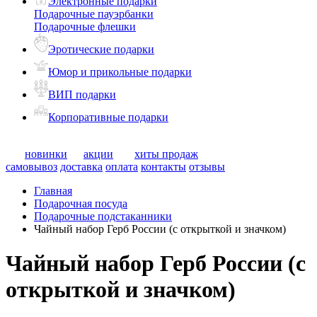
Электронные подарки
Подарочные пауэрбанки
Подарочные флешки
Эротические подарки
Юмор и прикольные подарки
ВИП подарки
Корпоративные подарки
новинки
акции
хиты продаж
самовывоз
доставка
оплата
контакты
отзывы
Главная
Подарочная посуда
Подарочные подстаканники
Чайный набор Герб России (с открыткой и значком)
Чайный набор Герб России (с
открыткой и значком)