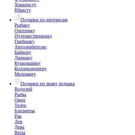
Хоккеисту
Юристу
Подарки по интересам
Рыбаку
Охотнику
Путешественнику
Грибнику
Автолюбителю
Байкеру
Дачнику
Курильщику
Коллекционеру
Меломану
Подарки по знаку зодиака
Водолей
Рыбы
Овен
Телец
Близнецы
Рак
Лев
Дева
Весы