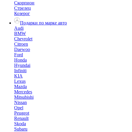
Скорпион
Стрелец
Козерог
Подарки по марке авто
Audi
BMW
Chevrolet
Citroen
Daewoo
Ford
Honda
Hyundai
Infiniti
KIA
Lexus
Mazda
Mercedes
Mitsubishi
Nissan
Opel
Peugeot
Renault
Skoda
Subaru