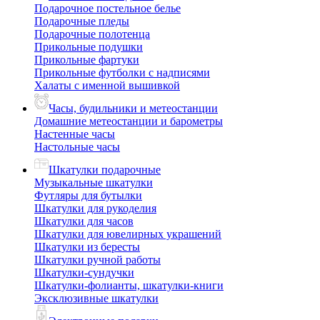
Подарочное постельное белье
Подарочные пледы
Подарочные полотенца
Прикольные подушки
Прикольные фартуки
Прикольные футболки с надписями
Халаты с именной вышивкой
Часы, будильники и метеостанции
Домашние метеостанции и барометры
Настенные часы
Настольные часы
Шкатулки подарочные
Музыкальные шкатулки
Футляры для бутылки
Шкатулки для рукоделия
Шкатулки для часов
Шкатулки для ювелирных украшений
Шкатулки из бересты
Шкатулки ручной работы
Шкатулки-сундучки
Шкатулки-фолианты, шкатулки-книги
Эксклюзивные шкатулки