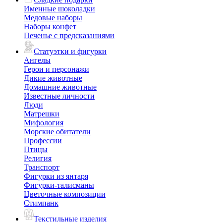
Именные шоколадки
Медовые наборы
Наборы конфет
Печенье с предсказаниями
Статуэтки и фигурки
Ангелы
Герои и персонажи
Дикие животные
Домашние животные
Известные личности
Люди
Матрешки
Мифология
Морские обитатели
Профессии
Птицы
Религия
Транспорт
Фигурки из янтаря
Фигурки-талисманы
Цветочные композиции
Стимпанк
Текстильные изделия