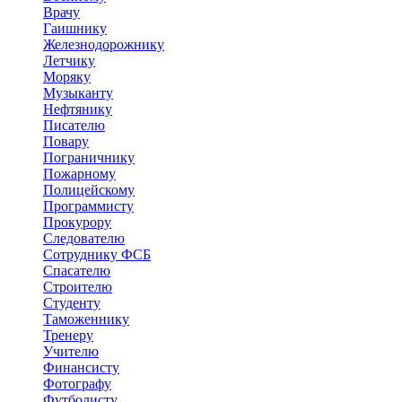
Врачу
Гаишнику
Железнодорожнику
Летчику
Моряку
Музыканту
Нефтянику
Писателю
Повару
Пограничнику
Пожарному
Полицейскому
Программисту
Прокурору
Следователю
Сотруднику ФСБ
Спасателю
Строителю
Студенту
Таможеннику
Тренеру
Учителю
Финансисту
Фотографу
Футболисту