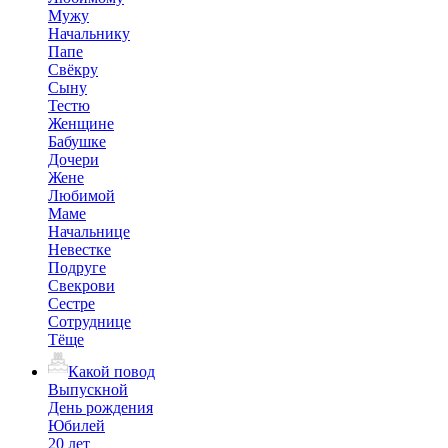
Мужу
Начальнику
Папе
Свёкру
Сыну
Тестю
Женщине
Бабушке
Дочери
Жене
Любимой
Маме
Начальнице
Невестке
Подруге
Свекрови
Сестре
Сотруднице
Тёще
Какой повод
Выпускной
День рождения
Юбилей
20 лет