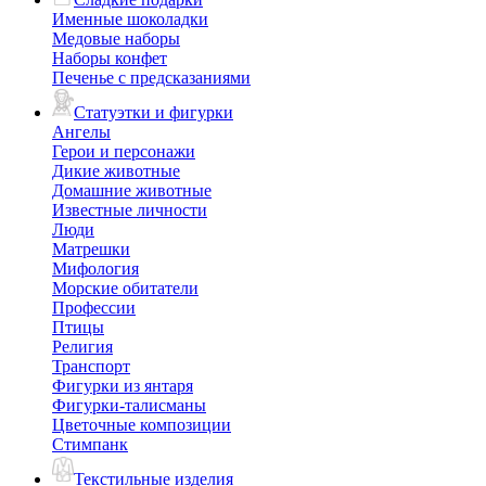
Именные шоколадки
Медовые наборы
Наборы конфет
Печенье с предсказаниями
Статуэтки и фигурки
Ангелы
Герои и персонажи
Дикие животные
Домашние животные
Известные личности
Люди
Матрешки
Мифология
Морские обитатели
Профессии
Птицы
Религия
Транспорт
Фигурки из янтаря
Фигурки-талисманы
Цветочные композиции
Стимпанк
Текстильные изделия