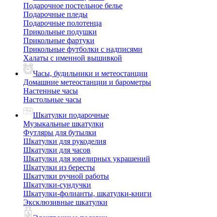
Подарочное постельное белье
Подарочные пледы
Подарочные полотенца
Прикольные подушки
Прикольные фартуки
Прикольные футболки с надписями
Халаты с именной вышивкой
Часы, будильники и метеостанции
Домашние метеостанции и барометры
Настенные часы
Настольные часы
Шкатулки подарочные
Музыкальные шкатулки
Футляры для бутылки
Шкатулки для рукоделия
Шкатулки для часов
Шкатулки для ювелирных украшений
Шкатулки из бересты
Шкатулки ручной работы
Шкатулки-сундучки
Шкатулки-фолианты, шкатулки-книги
Эксклюзивные шкатулки