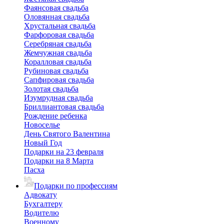
Фаянсовая свадьба
Оловянная свадьба
Хрустальная свадьба
Фарфоровая свадьба
Серебряная свадьба
Жемчужная свадьба
Коралловая свадьба
Рубиновая свадьба
Сапфировая свадьба
Золотая свадьба
Изумрудная свадьба
Бриллиантовая свадьба
Рождение ребенка
Новоселье
День Святого Валентина
Новый Год
Подарки на 23 февраля
Подарки на 8 Марта
Пасха
Подарки по профессиям
Адвокату
Бухгалтеру
Водителю
Военному