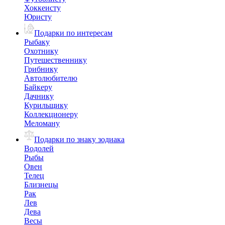
Хоккеисту
Юристу
Подарки по интересам
Рыбаку
Охотнику
Путешественнику
Грибнику
Автолюбителю
Байкеру
Дачнику
Курильщику
Коллекционеру
Меломану
Подарки по знаку зодиака
Водолей
Рыбы
Овен
Телец
Близнецы
Рак
Лев
Дева
Весы