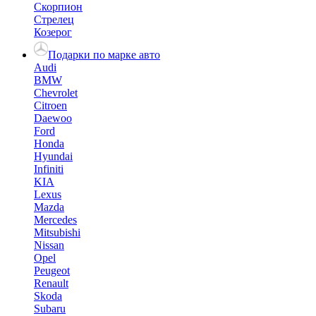
Скорпион
Стрелец
Козерог
Подарки по марке авто
Audi
BMW
Chevrolet
Citroen
Daewoo
Ford
Honda
Hyundai
Infiniti
KIA
Lexus
Mazda
Mercedes
Mitsubishi
Nissan
Opel
Peugeot
Renault
Skoda
Subaru