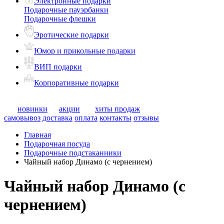
Электронные подарки
Подарочные пауэрбанки
Подарочные флешки
Эротические подарки
Юмор и прикольные подарки
ВИП подарки
Корпоративные подарки
новинки
акции
хиты продаж
самовывоз
доставка
оплата
контакты
отзывы
Главная
Подарочная посуда
Подарочные подстаканники
Чайный набор Динамо (с чернением)
Чайный набор Динамо (с
чернением)