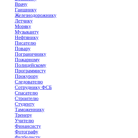
Врачу
Гаишнику
Железнодорожнику
Летчику
Моряку
Музыканту
Нефтянику
Писателю
Повару
Пограничнику
Пожарному
Полицейскому
Программисту
Прокурору
Следователю
Сотруднику ФСБ
Спасателю
Строителю
Студенту
Таможеннику
Тренеру
Учителю
Финансисту
Фотографу
Футболисту