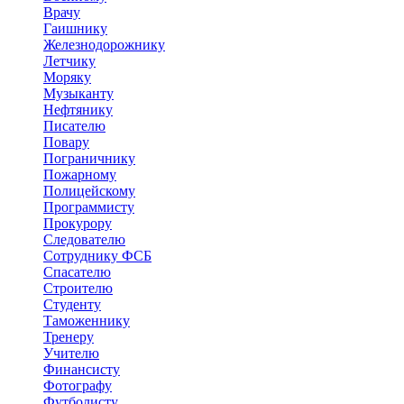
Врачу
Гаишнику
Железнодорожнику
Летчику
Моряку
Музыканту
Нефтянику
Писателю
Повару
Пограничнику
Пожарному
Полицейскому
Программисту
Прокурору
Следователю
Сотруднику ФСБ
Спасателю
Строителю
Студенту
Таможеннику
Тренеру
Учителю
Финансисту
Фотографу
Футболисту