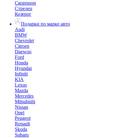
Скорпион
Стрелец
Козерог
Подарки по марке авто
Audi
BMW
Chevrolet
Citroen
Daewoo
Ford
Honda
Hyundai
Infiniti
KIA
Lexus
Mazda
Mercedes
Mitsubishi
Nissan
Opel
Peugeot
Renault
Skoda
Subaru