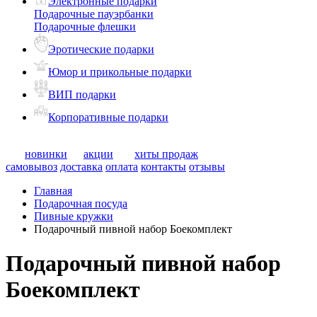
Электронные подарки
Подарочные пауэрбанки
Подарочные флешки
Эротические подарки
Юмор и прикольные подарки
ВИП подарки
Корпоративные подарки
новинки
акции
хиты продаж
самовывоз
доставка
оплата
контакты
отзывы
Главная
Подарочная посуда
Пивные кружки
Подарочный пивной набор Боекомплект
Подарочный пивной набор
Боекомплект