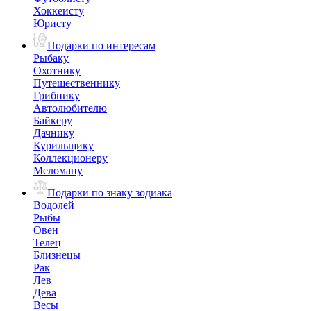
Хоккеисту
Юристу
Подарки по интересам
Рыбаку
Охотнику
Путешественнику
Грибнику
Автолюбителю
Байкеру
Дачнику
Курильщику
Коллекционеру
Меломану
Подарки по знаку зодиака
Водолей
Рыбы
Овен
Телец
Близнецы
Рак
Лев
Дева
Весы