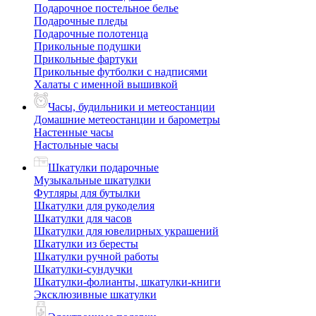
Подарочное постельное белье
Подарочные пледы
Подарочные полотенца
Прикольные подушки
Прикольные фартуки
Прикольные футболки с надписями
Халаты с именной вышивкой
Часы, будильники и метеостанции
Домашние метеостанции и барометры
Настенные часы
Настольные часы
Шкатулки подарочные
Музыкальные шкатулки
Футляры для бутылки
Шкатулки для рукоделия
Шкатулки для часов
Шкатулки для ювелирных украшений
Шкатулки из бересты
Шкатулки ручной работы
Шкатулки-сундучки
Шкатулки-фолианты, шкатулки-книги
Эксклюзивные шкатулки