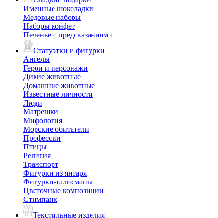
Именные шоколадки
Медовые наборы
Наборы конфет
Печенье с предсказаниями
Статуэтки и фигурки
Ангелы
Герои и персонажи
Дикие животные
Домашние животные
Известные личности
Люди
Матрешки
Мифология
Морские обитатели
Профессии
Птицы
Религия
Транспорт
Фигурки из янтаря
Фигурки-талисманы
Цветочные композиции
Стимпанк
Текстильные изделия