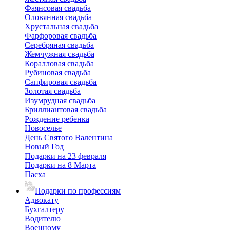
Фаянсовая свадьба
Оловянная свадьба
Хрустальная свадьба
Фарфоровая свадьба
Серебряная свадьба
Жемчужная свадьба
Коралловая свадьба
Рубиновая свадьба
Сапфировая свадьба
Золотая свадьба
Изумрудная свадьба
Бриллиантовая свадьба
Рождение ребенка
Новоселье
День Святого Валентина
Новый Год
Подарки на 23 февраля
Подарки на 8 Марта
Пасха
Подарки по профессиям
Адвокату
Бухгалтеру
Водителю
Военному