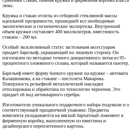
граненый стакан, пивная кружка и фирменная коробка класса
люкс.
Кружка и стакан отлиты из отборной стеклянной массы
идеальной прозрачности, прошедшей все необходимые
экологические и гигиенические экспертизы. Внутренний
объем кружки составляет 400 миллилитров, вместимость
стакана – 200 мл.
Особый эксклюзивный статус застольным аксессуарам
придает барельеф, украшающий их лицевую сторону. Он
изготовлен по методике точного декоративного литья из 95-
процентного оловянного сплава, который называется пьютер.
Барельеф имеет форму боевого оружия: на кружке – автомата
Калашникова, а на стакане – пистолета Макарова.
Поверхность рельефной металлической накладки
отполирована и обработана по технологии чернения. Это
придает ей вид антикварного серебра.
Изготовители уникального подарочного набора подумали и о
соответствующей праздничной упаковке. Предметы
комплекта укладываются на мягкий бархатный ложемент в
фирменную коробку, выполненную из имитлина и
дизайнерского переплетенного картона.