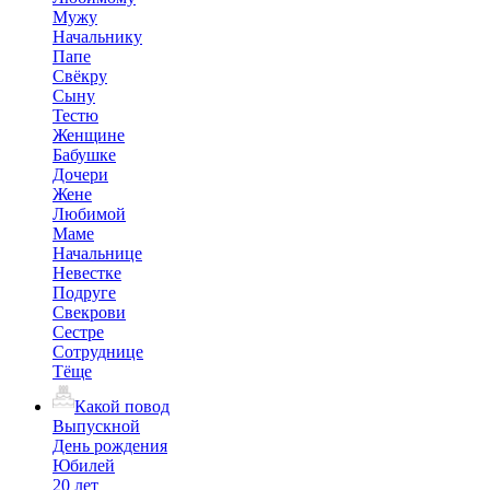
Мужу
Начальнику
Папе
Свёкру
Сыну
Тестю
Женщине
Бабушке
Дочери
Жене
Любимой
Маме
Начальнице
Невестке
Подруге
Свекрови
Сестре
Сотруднице
Тёще
Какой повод
Выпускной
День рождения
Юбилей
20 лет