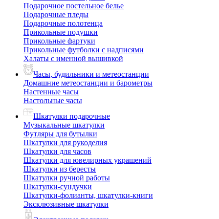
Подарочное постельное белье
Подарочные пледы
Подарочные полотенца
Прикольные подушки
Прикольные фартуки
Прикольные футболки с надписями
Халаты с именной вышивкой
Часы, будильники и метеостанции
Домашние метеостанции и барометры
Настенные часы
Настольные часы
Шкатулки подарочные
Музыкальные шкатулки
Футляры для бутылки
Шкатулки для рукоделия
Шкатулки для часов
Шкатулки для ювелирных украшений
Шкатулки из бересты
Шкатулки ручной работы
Шкатулки-сундучки
Шкатулки-фолианты, шкатулки-книги
Эксклюзивные шкатулки