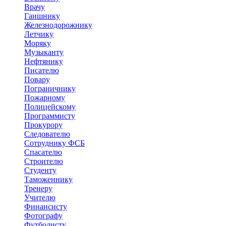
Врачу
Гаишнику
Железнодорожнику
Летчику
Моряку
Музыканту
Нефтянику
Писателю
Повару
Пограничнику
Пожарному
Полицейскому
Программисту
Прокурору
Следователю
Сотруднику ФСБ
Спасателю
Строителю
Студенту
Таможеннику
Тренеру
Учителю
Финансисту
Фотографу
Футболисту