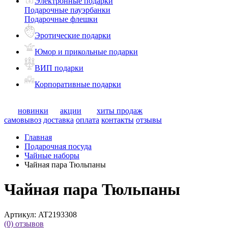
Электронные подарки
Подарочные пауэрбанки
Подарочные флешки
Эротические подарки
Юмор и прикольные подарки
ВИП подарки
Корпоративные подарки
новинки
акции
хиты продаж
самовывоз
доставка
оплата
контакты
отзывы
Главная
Подарочная посуда
Чайные наборы
Чайная пара Тюльпаны
Чайная пара Тюльпаны
Артикул:
AT2193308
(0)
отзывов