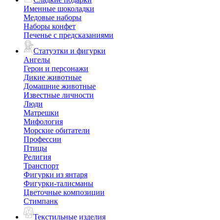
Именные шоколадки
Медовые наборы
Наборы конфет
Печенье с предсказаниями
Статуэтки и фигурки
Ангелы
Герои и персонажи
Дикие животные
Домашние животные
Известные личности
Люди
Матрешки
Мифология
Морские обитатели
Профессии
Птицы
Религия
Транспорт
Фигурки из янтаря
Фигурки-талисманы
Цветочные композиции
Стимпанк
Текстильные изделия