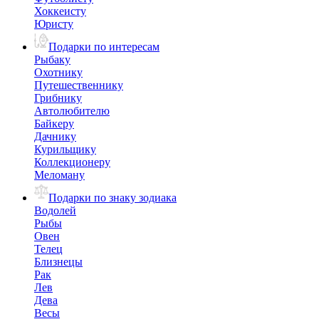
Хоккеисту
Юристу
Подарки по интересам
Рыбаку
Охотнику
Путешественнику
Грибнику
Автолюбителю
Байкеру
Дачнику
Курильщику
Коллекционеру
Меломану
Подарки по знаку зодиака
Водолей
Рыбы
Овен
Телец
Близнецы
Рак
Лев
Дева
Весы