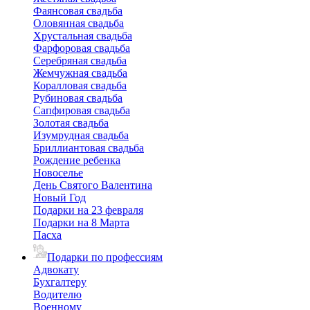
Фаянсовая свадьба
Оловянная свадьба
Хрустальная свадьба
Фарфоровая свадьба
Серебряная свадьба
Жемчужная свадьба
Коралловая свадьба
Рубиновая свадьба
Сапфировая свадьба
Золотая свадьба
Изумрудная свадьба
Бриллиантовая свадьба
Рождение ребенка
Новоселье
День Святого Валентина
Новый Год
Подарки на 23 февраля
Подарки на 8 Марта
Пасха
Подарки по профессиям
Адвокату
Бухгалтеру
Водителю
Военному