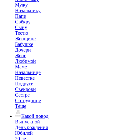
Мужу
Начальнику
Папе
Свёкру
Сыну
Тестю
Женщине
Бабушке
Дочери
Жене
Любимой
Маме
Начальнице
Невестке
Подруге
Свекрови
Сестре
Сотруднице
Тёще
Какой повод
Выпускной
День рождения
Юбилей
20 лет