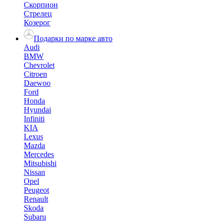
Скорпион
Стрелец
Козерог
Подарки по марке авто
Audi
BMW
Chevrolet
Citroen
Daewoo
Ford
Honda
Hyundai
Infiniti
KIA
Lexus
Mazda
Mercedes
Mitsubishi
Nissan
Opel
Peugeot
Renault
Skoda
Subaru