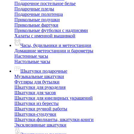
Подарочное постельное белье
Подарочные пледы
Подарочные полотенца
Прикольные подушки
Прикольные фартуки
Прикольные футболки с надписями
Халаты с именной вышивкой
Часы, будильники и метеостанции
Домашние метеостанции и барометры
Настенные часы
Настольные часы
Шкатулки подарочные
Музыкальные шкатулки
Футляры для бутылки
Шкатулки для рукоделия
Шкатулки для часов
Шкатулки для ювелирных украшений
Шкатулки из бересты
Шкатулки ручной работы
Шкатулки-сундучки
Шкатулки-фолианты, шкатулки-книги
Эксклюзивные шкатулки