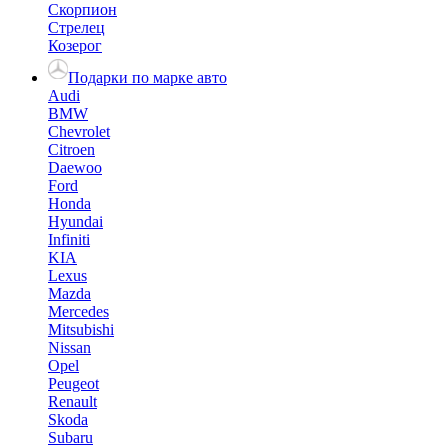
Скорпион
Стрелец
Козерог
Подарки по марке авто
Audi
BMW
Chevrolet
Citroen
Daewoo
Ford
Honda
Hyundai
Infiniti
KIA
Lexus
Mazda
Mercedes
Mitsubishi
Nissan
Opel
Peugeot
Renault
Skoda
Subaru