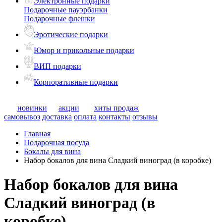
Электронные подарки
Подарочные пауэрбанки
Подарочные флешки
Эротические подарки
Юмор и прикольные подарки
ВИП подарки
Корпоративные подарки
новинки
акции
хиты продаж
самовывоз
доставка
оплата
контакты
отзывы
Главная
Подарочная посуда
Бокалы для вина
Набор бокалов для вина Сладкий виноград (в коробке)
Набор бокалов для вина
Сладкий виноград (в
коробке)