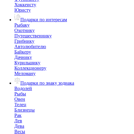
Хоккеисту
Юристу
Подарки по интересам
Рыбаку
Охотнику
Путешественнику
Грибнику
Автолюбителю
Байкеру
Дачнику
Курильщику
Коллекционеру
Меломану
Подарки по знаку зодиака
Водолей
Рыбы
Овен
Телец
Близнецы
Рак
Лев
Дева
Весы