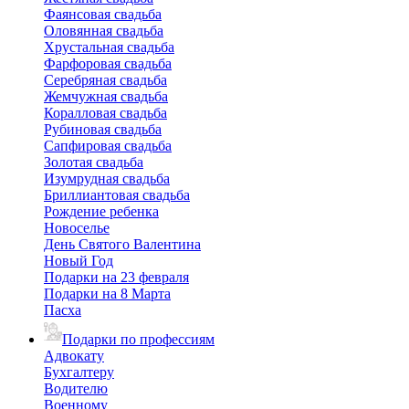
Фаянсовая свадьба
Оловянная свадьба
Хрустальная свадьба
Фарфоровая свадьба
Серебряная свадьба
Жемчужная свадьба
Коралловая свадьба
Рубиновая свадьба
Сапфировая свадьба
Золотая свадьба
Изумрудная свадьба
Бриллиантовая свадьба
Рождение ребенка
Новоселье
День Святого Валентина
Новый Год
Подарки на 23 февраля
Подарки на 8 Марта
Пасха
Подарки по профессиям
Адвокату
Бухгалтеру
Водителю
Военному