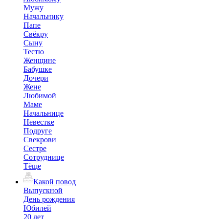
Мужу
Начальнику
Папе
Свёкру
Сыну
Тестю
Женщине
Бабушке
Дочери
Жене
Любимой
Маме
Начальнице
Невестке
Подруге
Свекрови
Сестре
Сотруднице
Тёще
Какой повод
Выпускной
День рождения
Юбилей
20 лет