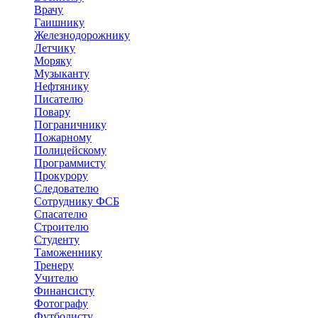
Врачу
Гаишнику
Железнодорожнику
Летчику
Моряку
Музыканту
Нефтянику
Писателю
Повару
Пограничнику
Пожарному
Полицейскому
Программисту
Прокурору
Следователю
Сотруднику ФСБ
Спасателю
Строителю
Студенту
Таможеннику
Тренеру
Учителю
Финансисту
Фотографу
Футболисту