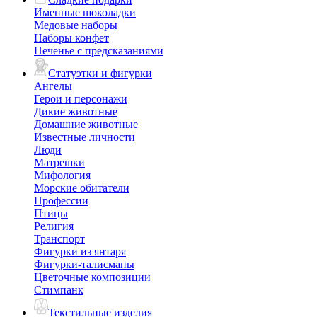
Именные шоколадки
Медовые наборы
Наборы конфет
Печенье с предсказаниями
Статуэтки и фигурки
Ангелы
Герои и персонажи
Дикие животные
Домашние животные
Известные личности
Люди
Матрешки
Мифология
Морские обитатели
Профессии
Птицы
Религия
Транспорт
Фигурки из янтаря
Фигурки-талисманы
Цветочные композиции
Стимпанк
Текстильные изделия