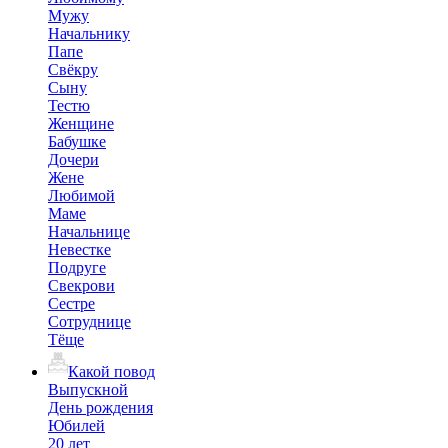
Мужу
Начальнику
Папе
Свёкру
Сыну
Тестю
Женщине
Бабушке
Дочери
Жене
Любимой
Маме
Начальнице
Невестке
Подруге
Свекрови
Сестре
Сотруднице
Тёще
Какой повод
Выпускной
День рождения
Юбилей
20 лет