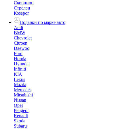
Скорпион
Стрелец
Козерог
Подарки по марке авто
Audi
BMW
Chevrolet
Citroen
Daewoo
Ford
Honda
Hyundai
Infiniti
KIA
Lexus
Mazda
Mercedes
Mitsubishi
Nissan
Opel
Peugeot
Renault
Skoda
Subaru