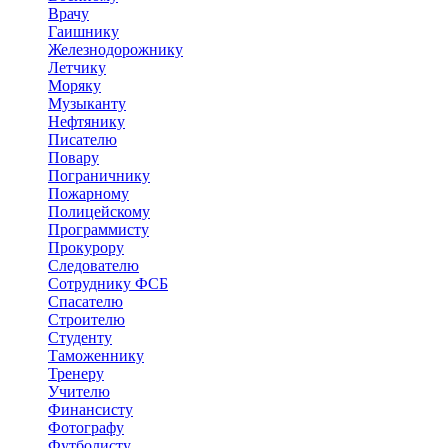
Врачу
Гаишнику
Железнодорожнику
Летчику
Моряку
Музыканту
Нефтянику
Писателю
Повару
Пограничнику
Пожарному
Полицейскому
Программисту
Прокурору
Следователю
Сотруднику ФСБ
Спасателю
Строителю
Студенту
Таможеннику
Тренеру
Учителю
Финансисту
Фотографу
Футболисту