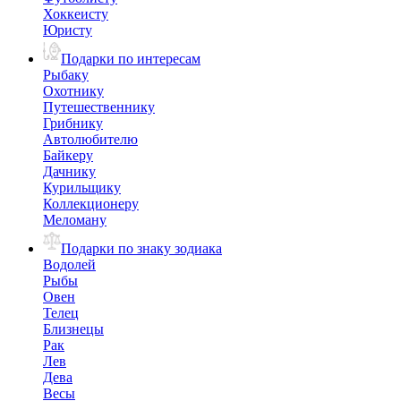
Хоккеисту
Юристу
Подарки по интересам
Рыбаку
Охотнику
Путешественнику
Грибнику
Автолюбителю
Байкеру
Дачнику
Курильщику
Коллекционеру
Меломану
Подарки по знаку зодиака
Водолей
Рыбы
Овен
Телец
Близнецы
Рак
Лев
Дева
Весы