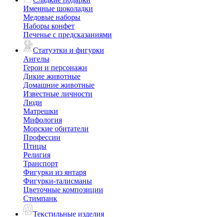
Именные шоколадки
Медовые наборы
Наборы конфет
Печенье с предсказаниями
Статуэтки и фигурки
Ангелы
Герои и персонажи
Дикие животные
Домашние животные
Известные личности
Люди
Матрешки
Мифология
Морские обитатели
Профессии
Птицы
Религия
Транспорт
Фигурки из янтаря
Фигурки-талисманы
Цветочные композиции
Стимпанк
Текстильные изделия