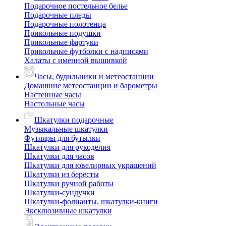
Подарочное постельное белье
Подарочные пледы
Подарочные полотенца
Прикольные подушки
Прикольные фартуки
Прикольные футболки с надписями
Халаты с именной вышивкой
Часы, будильники и метеостанции
Домашние метеостанции и барометры
Настенные часы
Настольные часы
Шкатулки подарочные
Музыкальные шкатулки
Футляры для бутылки
Шкатулки для рукоделия
Шкатулки для часов
Шкатулки для ювелирных украшений
Шкатулки из бересты
Шкатулки ручной работы
Шкатулки-сундучки
Шкатулки-фолианты, шкатулки-книги
Эксклюзивные шкатулки