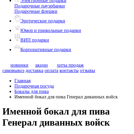
Электронные подарки
Подарочные пауэрбанки
Подарочные флешки
Эротические подарки
Юмор и прикольные подарки
ВИП подарки
Корпоративные подарки
новинки
акции
хиты продаж
самовывоз
доставка
оплата
контакты
отзывы
Главная
Подарочная посуда
Бокалы для пива
Именной бокал для пива Генерал диванных войск
Именной бокал для пива
Генерал диванных войск