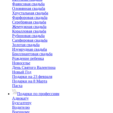
Фаянсовая свадьба
Оловянная свадьба
Хрустальная свадьба
Фарфоровая свадьба
Серебряная свадьба
Жемчужная свадьба
Коралловая свадьба
Рубиновая свадьба
Сапфировая свадьба
Золотая свадьба
Изумрудная свадьба
Бриллиантовая свадьба
Рождение ребенка
Новоселье
День Святого Валентина
Новый Год
Подарки на 23 февраля
Подарки на 8 Марта
Пасха
Подарки по профессиям
Адвокату
Бухгалтеру
Водителю
Военному