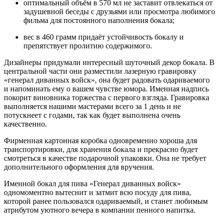
оптимальный объём в 570 мл не заставит отвлекаться от
задушевной беседы с друзьями или просмотра любимого
фильма для постоянного наполнения бокала;
вес в 460 грамм придаёт устойчивость бокалу и
препятствует пролитию содержимого.
Дизайнеры придумали интересный шуточный декор бокала. В
центральной части они разместили лазерную гравировку
«генерал диванных войск», она будет радовать одариваемого
и напоминать ему о вашем чувстве юмора. Именная надпись
покорит виновника торжества с первого взгляда. Гравировка
выполняется нашими мастерами всего за 1 день и не
потускнеет с годами, так как будет выполнена очень
качественно.
Фирменная картонная коробка одновременно хороша для
транспортировки, для хранения бокала и прекрасно будет
смотреться в качестве подарочной упаковки. Она не требует
дополнительного оформления для вручения.
Именной бокал для пива «Генерал диванных войск»
одномоментно вытеснит и затмит всю посуду для пива,
которой ранее пользовался одариваемый, и станет любимым
атрибутом уютного вечера в компании пенного напитка.