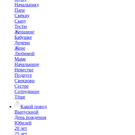
Начальнику
Папе
Свёкру
Сыну
Тестю
Женщине
Бабушке
Дочери
Жене
Любимой
Маме
Начальнице
Невестке
Подруге
Свекрови
Сестре
Сотруднице
Тёще
Какой повод
Выпускной
День рождения
Юбилей
20 лет
25 лет