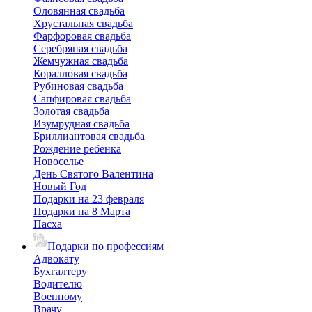
Оловянная свадьба
Хрустальная свадьба
Фарфоровая свадьба
Серебряная свадьба
Жемчужная свадьба
Коралловая свадьба
Рубиновая свадьба
Сапфировая свадьба
Золотая свадьба
Изумрудная свадьба
Бриллиантовая свадьба
Рождение ребенка
Новоселье
День Святого Валентина
Новый Год
Подарки на 23 февраля
Подарки на 8 Марта
Пасха
Подарки по профессиям
Адвокату
Бухгалтеру
Водителю
Военному
Врачу