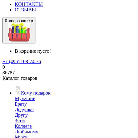
КОНТАКТЫ
ОТЗЫВЫ
0
товаров
на
0 р
В корзине пусто!
+7 (495) 108-74-76
0
86787
Каталог товаров
Кому подарок
Мужчине
Брату
Дедушке
Другу
Зятю
Коллеге
Любимому
Мужу