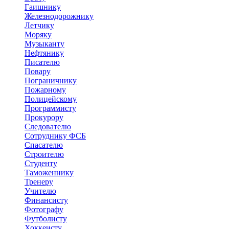
Гаишнику
Железнодорожнику
Летчику
Моряку
Музыканту
Нефтянику
Писателю
Повару
Пограничнику
Пожарному
Полицейскому
Программисту
Прокурору
Следователю
Сотруднику ФСБ
Спасателю
Строителю
Студенту
Таможеннику
Тренеру
Учителю
Финансисту
Фотографу
Футболисту
Хоккеисту