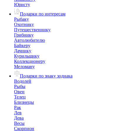
Юристу
Подарки по интересам
Рыбаку
Охотнику
Путешественнику
Грибнику
Автолюбителю
Байкеру
Дачнику
Курильщику
Коллекционеру
Меломану
Подарки по знаку зодиака
Водолей
Рыбы
Овен
Телец
Близнецы
Рак
Лев
Дева
Весы
Скорпион