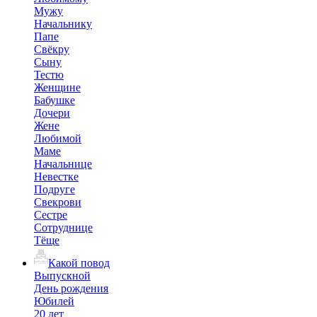
Мужу
Начальнику
Папе
Свёкру
Сыну
Тестю
Женщине
Бабушке
Дочери
Жене
Любимой
Маме
Начальнице
Невестке
Подруге
Свекрови
Сестре
Сотруднице
Тёще
Какой повод
Выпускной
День рождения
Юбилей
20 лет