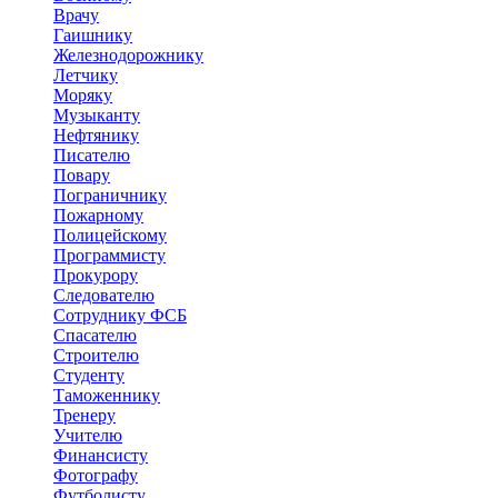
Врачу
Гаишнику
Железнодорожнику
Летчику
Моряку
Музыканту
Нефтянику
Писателю
Повару
Пограничнику
Пожарному
Полицейскому
Программисту
Прокурору
Следователю
Сотруднику ФСБ
Спасателю
Строителю
Студенту
Таможеннику
Тренеру
Учителю
Финансисту
Фотографу
Футболисту