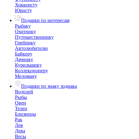
Хоккеисту
Юристу
Подарки по интересам
Рыбаку
Охотнику
Путешественнику
Грибнику
Автолюбителю
Байкеру
Дачнику
Курильщику
Коллекционеру
Меломану
Подарки по знаку зодиака
Водолей
Рыбы
Овен
Телец
Близнецы
Рак
Лев
Дева
Весы