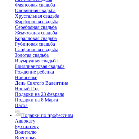
Фаянсовая свадьба
Оловянная свадьба
Хрустальная свадьба
Фарфоровая свадьба
Серебряная свадьба
Жемчужная свадьба
Коралловая свадьба
Рубиновая свадьба
Сапфировая свадьба
Золотая свадьба
Изумрудная свадьба
Бриллиантовая свадьба
Рождение ребенка
Новоселье
День Святого Валентина
Новый Год
Подарки на 23 февраля
Подарки на 8 Марта
Пасха
Подарки по профессиям
Адвокату
Бухгалтеру
Водителю
Военному