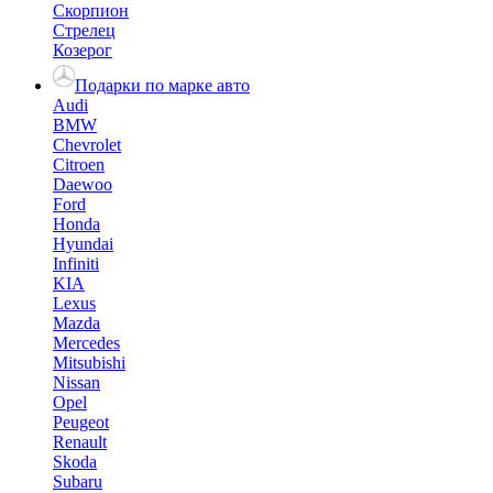
Скорпион
Стрелец
Козерог
Подарки по марке авто
Audi
BMW
Chevrolet
Citroen
Daewoo
Ford
Honda
Hyundai
Infiniti
KIA
Lexus
Mazda
Mercedes
Mitsubishi
Nissan
Opel
Peugeot
Renault
Skoda
Subaru