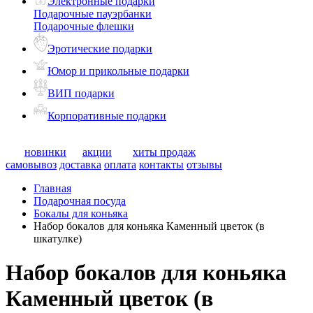
Электронные подарки
Подарочные пауэрбанки
Подарочные флешки
Эротические подарки
Юмор и прикольные подарки
ВИП подарки
Корпоративные подарки
новинки
акции
хиты продаж
самовывоз
доставка
оплата
контакты
отзывы
Главная
Подарочная посуда
Бокалы для коньяка
Набор бокалов для коньяка Каменный цветок (в
шкатулке)
Набор бокалов для коньяка
Каменный цветок (в