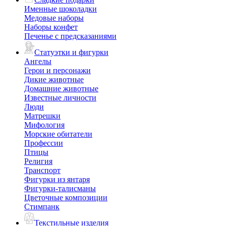
Именные шоколадки
Медовые наборы
Наборы конфет
Печенье с предсказаниями
Статуэтки и фигурки
Ангелы
Герои и персонажи
Дикие животные
Домашние животные
Известные личности
Люди
Матрешки
Мифология
Морские обитатели
Профессии
Птицы
Религия
Транспорт
Фигурки из янтаря
Фигурки-талисманы
Цветочные композиции
Стимпанк
Текстильные изделия