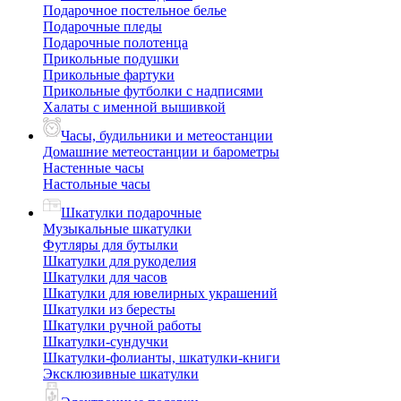
Подарочное постельное белье
Подарочные пледы
Подарочные полотенца
Прикольные подушки
Прикольные фартуки
Прикольные футболки с надписями
Халаты с именной вышивкой
Часы, будильники и метеостанции
Домашние метеостанции и барометры
Настенные часы
Настольные часы
Шкатулки подарочные
Музыкальные шкатулки
Футляры для бутылки
Шкатулки для рукоделия
Шкатулки для часов
Шкатулки для ювелирных украшений
Шкатулки из бересты
Шкатулки ручной работы
Шкатулки-сундучки
Шкатулки-фолианты, шкатулки-книги
Эксклюзивные шкатулки