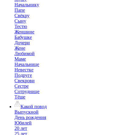
Начальнику
Папе
Свёкру
Сыну
Тестю
Женщине
Бабушке
Дочери
Жене
Любимой
Маме
Начальнице
Невестке
Подруге
Свекрови
Сестре
Сотруднице
Тёще
Какой повод
Выпускной
День рождения
Юбилей
20 лет
25 лет