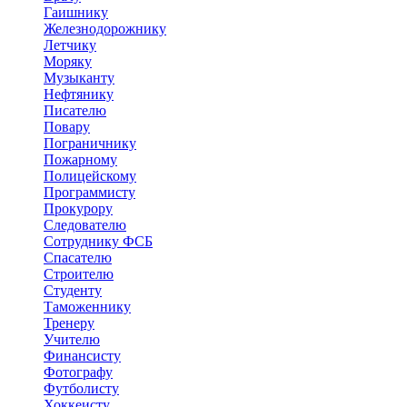
Гаишнику
Железнодорожнику
Летчику
Моряку
Музыканту
Нефтянику
Писателю
Повару
Пограничнику
Пожарному
Полицейскому
Программисту
Прокурору
Следователю
Сотруднику ФСБ
Спасателю
Строителю
Студенту
Таможеннику
Тренеру
Учителю
Финансисту
Фотографу
Футболисту
Хоккеисту