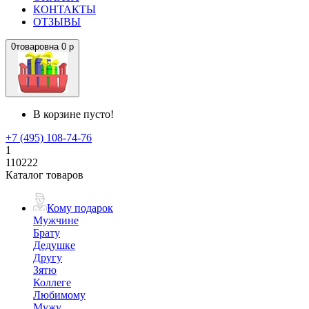
КОНТАКТЫ
ОТЗЫВЫ
0
товаров
на
0 р
В корзине пусто!
+7 (495) 108-74-76
1
110222
Каталог товаров
Кому подарок
Мужчине
Брату
Дедушке
Другу
Зятю
Коллеге
Любимому
Мужу