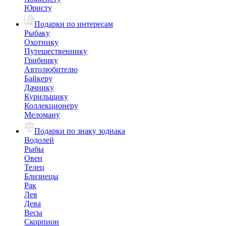
Юристу
Подарки по интересам
Рыбаку
Охотнику
Путешественнику
Грибнику
Автолюбителю
Байкеру
Дачнику
Курильщику
Коллекционеру
Меломану
Подарки по знаку зодиака
Водолей
Рыбы
Овен
Телец
Близнецы
Рак
Лев
Дева
Весы
Скорпион