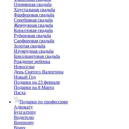
Оловянная свадьба
Хрустальная свадьба
Фарфоровая свадьба
Серебряная свадьба
Жемчужная свадьба
Коралловая свадьба
Рубиновая свадьба
Сапфировая свадьба
Золотая свадьба
Изумрудная свадьба
Бриллиантовая свадьба
Рождение ребенка
Новоселье
День Святого Валентина
Новый Год
Подарки на 23 февраля
Подарки на 8 Марта
Пасха
Подарки по профессиям
Адвокату
Бухгалтеру
Водителю
Военному
Врачу