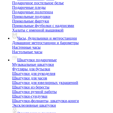
Подарочное постельное белье
Подарочные пледы
Подарочные полотенца
Прикольные подушки
Прикольные фартуки
Прикольные футболки с надписями
Халаты с именной вышивкой
Часы, будильники и метеостанции
Домашние метеостанции и барометры
Настенные часы
Настольные часы
Шкатулки подарочные
Музыкальные шкатулки
Футляры для бутылки
Шкатулки для рукоделия
Шкатулки для часов
Шкатулки для ювелирных украшений
Шкатулки из бересты
Шкатулки ручной работы
Шкатулки-сундучки
Шкатулки-фолианты, шкатулки-книги
Эксклюзивные шкатулки