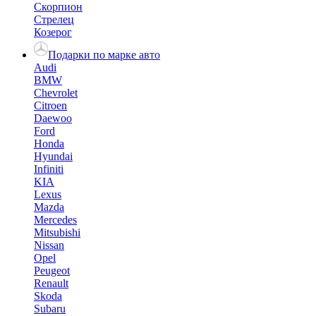
Скорпион
Стрелец
Козерог
Подарки по марке авто
Audi
BMW
Chevrolet
Citroen
Daewoo
Ford
Honda
Hyundai
Infiniti
KIA
Lexus
Mazda
Mercedes
Mitsubishi
Nissan
Opel
Peugeot
Renault
Skoda
Subaru