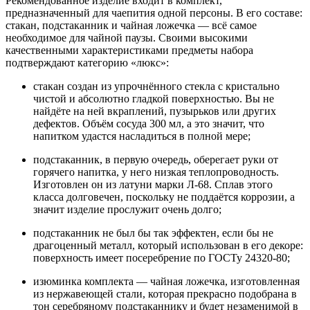
Рекомендованное изделие входит в комплект,
предназначенный для чаепития одной персоны. В его составе:
стакан, подстаканник и чайная ложечка — всё самое
необходимое для чайной паузы. Своими высокими
качественными характеристиками предметы набора
подтверждают категорию «люкс»:
стакан создан из упрочнённого стекла с кристально
чистой и абсолютно гладкой поверхностью. Вы не
найдёте на ней вкраплений, пузырьков или других
дефектов. Объём сосуда 300 мл, а это значит, что
напитком удастся насладиться в полной мере;
подстаканник, в первую очередь, оберегает руки от
горячего напитка, у него низкая теплопроводность.
Изготовлен он из латуни марки Л-68. Сплав этого
класса долговечен, поскольку не поддаётся коррозии, а
значит изделие прослужит очень долго;
подстаканник не был бы так эффектен, если бы не
драгоценный металл, который использован в его декоре:
поверхность имеет посеребрение по ГОСТу 24320-80;
изюминка комплекта — чайная ложечка, изготовленная
из нержавеющей стали, которая прекрасно подобрана в
тон серебряному подстаканнику и будет незаменимой в