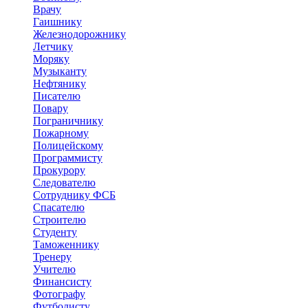
Врачу
Гаишнику
Железнодорожнику
Летчику
Моряку
Музыканту
Нефтянику
Писателю
Повару
Пограничнику
Пожарному
Полицейскому
Программисту
Прокурору
Следователю
Сотруднику ФСБ
Спасателю
Строителю
Студенту
Таможеннику
Тренеру
Учителю
Финансисту
Фотографу
Футболисту