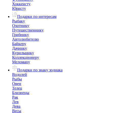
Хоккеисту
Юристу
Подарки по интересам
Рыбаку
Охотнику
Путешественнику
Грибнику
Автолюбителю
Байкеру
Дачнику
Курильщику
Коллекционеру
Меломану
Подарки по знаку зодиака
Водолей
Рыбы
Овен
Телец
Близнецы
Рак
Лев
Дева
Весы