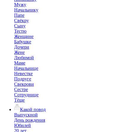
Мужу
Начальнику
Папе
Свёкру
Сыну
Тестю
Женщине
Бабушке
Дочери
Жене
Любимой
Маме
Начальнице
Невестке
Подруге
Свекрови
Сестре
Сотруднице
Тёще
Какой повод
Выпускной
День рождения
Юбилей
20 лет