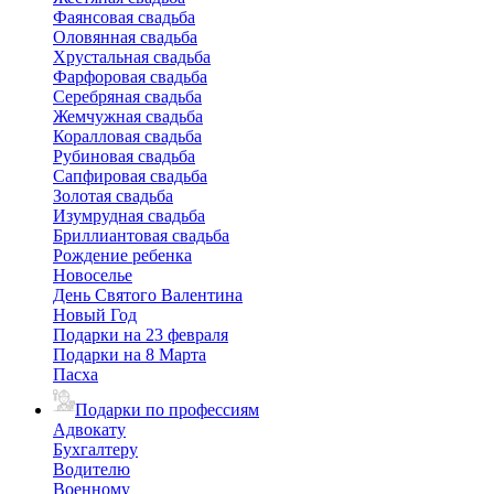
Фаянсовая свадьба
Оловянная свадьба
Хрустальная свадьба
Фарфоровая свадьба
Серебряная свадьба
Жемчужная свадьба
Коралловая свадьба
Рубиновая свадьба
Сапфировая свадьба
Золотая свадьба
Изумрудная свадьба
Бриллиантовая свадьба
Рождение ребенка
Новоселье
День Святого Валентина
Новый Год
Подарки на 23 февраля
Подарки на 8 Марта
Пасха
Подарки по профессиям
Адвокату
Бухгалтеру
Водителю
Военному