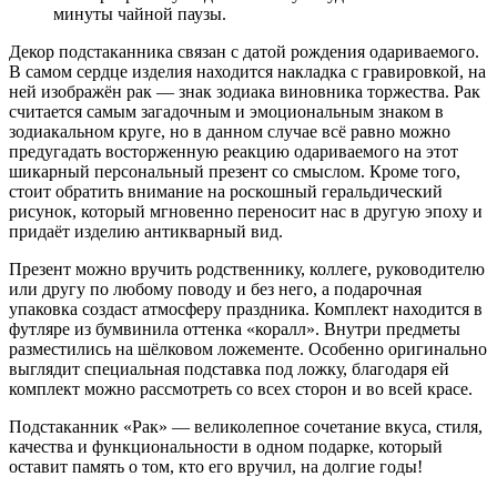
минуты чайной паузы.
Декор подстаканника связан с датой рождения одариваемого.
В самом сердце изделия находится накладка с гравировкой, на
ней изображён рак — знак зодиака виновника торжества. Рак
считается самым загадочным и эмоциональным знаком в
зодиакальном круге, но в данном случае всё равно можно
предугадать восторженную реакцию одариваемого на этот
шикарный персональный презент со смыслом. Кроме того,
стоит обратить внимание на роскошный геральдический
рисунок, который мгновенно переносит нас в другую эпоху и
придаёт изделию антикварный вид.
Презент можно вручить родственнику, коллеге, руководителю
или другу по любому поводу и без него, а подарочная
упаковка создаст атмосферу праздника. Комплект находится в
футляре из бумвинила оттенка «коралл». Внутри предметы
разместились на шёлковом ложементе. Особенно оригинально
выглядит специальная подставка под ложку, благодаря ей
комплект можно рассмотреть со всех сторон и во всей красе.
Подстаканник «Рак» — великолепное сочетание вкуса, стиля,
качества и функциональности в одном подарке, который
оставит память о том, кто его вручил, на долгие годы!