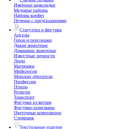
Именные шоколадки
Медовые наборы
Наборы конфет
Печенье с предсказаниями
Статуэтки и фигурки
Ангелы
Герои и персонажи
Дикие животные
Домашние животные
Известные личности
Люди
Матрешки
Мифология
Морские обитатели
Профессии
Птицы
Религия
Транспорт
Фигурки из янтаря
Фигурки-талисманы
Цветочные композиции
Стимпанк
Текстильные изделия