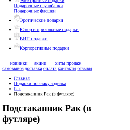
Электронные подарки
Подарочные пауэрбанки
Подарочные флешки
Эротические подарки
Юмор и прикольные подарки
ВИП подарки
Корпоративные подарки
новинки
акции
хиты продаж
самовывоз
доставка
оплата
контакты
отзывы
Главная
Подарки по знаку зодиака
Рак
Подстаканник Рак (в футляре)
Подстаканник Рак (в
футляре)