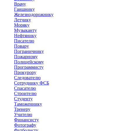
Врачу
Гаишнику
Железнодорожнику
Летчику
Моряку
Музыканту
Нефтянику
Писателю
Повару
Пограничнику
Пожарному
Полицейскому
Программисту
Прокурору
Следователю
Сотруднику ФСБ
Спасателю
Строителю
Студенту
Таможеннику
Тренеру
Учителю
Финансисту
Фотографу
Футболисту