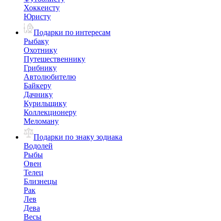
Хоккеисту
Юристу
Подарки по интересам
Рыбаку
Охотнику
Путешественнику
Грибнику
Автолюбителю
Байкеру
Дачнику
Курильщику
Коллекционеру
Меломану
Подарки по знаку зодиака
Водолей
Рыбы
Овен
Телец
Близнецы
Рак
Лев
Дева
Весы