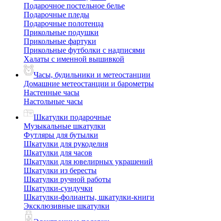
Подарочное постельное белье
Подарочные пледы
Подарочные полотенца
Прикольные подушки
Прикольные фартуки
Прикольные футболки с надписями
Халаты с именной вышивкой
Часы, будильники и метеостанции
Домашние метеостанции и барометры
Настенные часы
Настольные часы
Шкатулки подарочные
Музыкальные шкатулки
Футляры для бутылки
Шкатулки для рукоделия
Шкатулки для часов
Шкатулки для ювелирных украшений
Шкатулки из бересты
Шкатулки ручной работы
Шкатулки-сундучки
Шкатулки-фолианты, шкатулки-книги
Эксклюзивные шкатулки