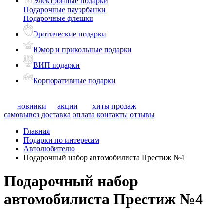
Электронные подарки
Подарочные пауэрбанки
Подарочные флешки
Эротические подарки
Юмор и прикольные подарки
ВИП подарки
Корпоративные подарки
новинки
акции
хиты продаж
самовывоз
доставка
оплата
контакты
отзывы
Главная
Подарки по интересам
Автолюбителю
Подарочный набор автомобилиста Престиж №4
Подарочный набор
автомобилиста Престиж №4