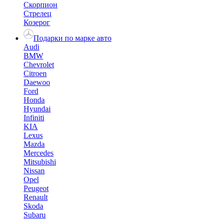
Скорпион
Стрелец
Козерог
Подарки по марке авто
Audi
BMW
Chevrolet
Citroen
Daewoo
Ford
Honda
Hyundai
Infiniti
KIA
Lexus
Mazda
Mercedes
Mitsubishi
Nissan
Opel
Peugeot
Renault
Skoda
Subaru