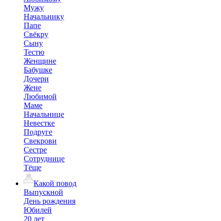
Мужу
Начальнику
Папе
Свёкру
Сыну
Тестю
Женщине
Бабушке
Дочери
Жене
Любимой
Маме
Начальнице
Невестке
Подруге
Свекрови
Сестре
Сотруднице
Тёще
Какой повод
Выпускной
День рождения
Юбилей
20 лет