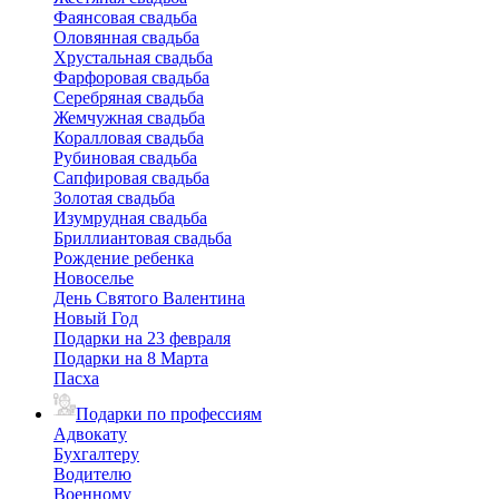
Фаянсовая свадьба
Оловянная свадьба
Хрустальная свадьба
Фарфоровая свадьба
Серебряная свадьба
Жемчужная свадьба
Коралловая свадьба
Рубиновая свадьба
Сапфировая свадьба
Золотая свадьба
Изумрудная свадьба
Бриллиантовая свадьба
Рождение ребенка
Новоселье
День Святого Валентина
Новый Год
Подарки на 23 февраля
Подарки на 8 Марта
Пасха
Подарки по профессиям
Адвокату
Бухгалтеру
Водителю
Военному