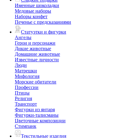
Именные шоколадки
Медовые наборы
Наборы конфет
Печенье с предсказаниями
Статуэтки и фигурки
Ангелы
Герои и персонажи
Дикие животные
Домашние животные
Известные личности
Люди
Матрешки
Мифология
Морские обитатели
Профессии
Птицы
Религия
Транспорт
Фигурки из янтаря
Фигурки-талисманы
Цветочные композиции
Стимпанк
Текстильные изделия