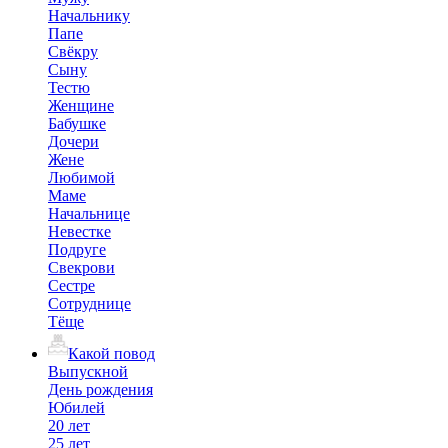
Начальнику
Папе
Свёкру
Сыну
Тестю
Женщине
Бабушке
Дочери
Жене
Любимой
Маме
Начальнице
Невестке
Подруге
Свекрови
Сестре
Сотруднице
Тёще
Какой повод
Выпускной
День рождения
Юбилей
20 лет
25 лет