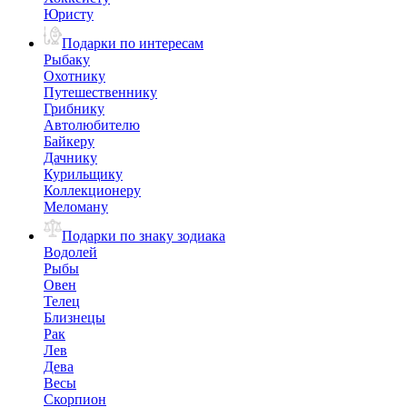
Юристу
Подарки по интересам
Рыбаку
Охотнику
Путешественнику
Грибнику
Автолюбителю
Байкеру
Дачнику
Курильщику
Коллекционеру
Меломану
Подарки по знаку зодиака
Водолей
Рыбы
Овен
Телец
Близнецы
Рак
Лев
Дева
Весы
Скорпион