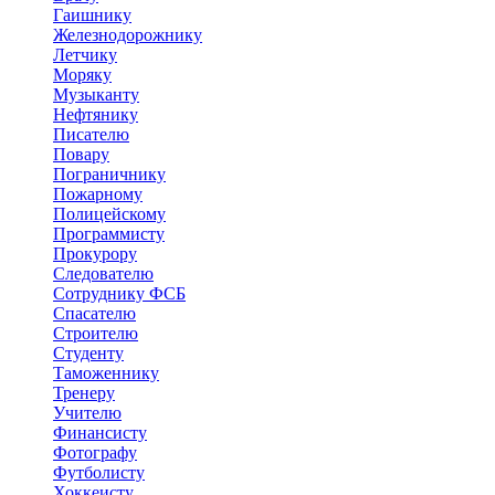
Гаишнику
Железнодорожнику
Летчику
Моряку
Музыканту
Нефтянику
Писателю
Повару
Пограничнику
Пожарному
Полицейскому
Программисту
Прокурору
Следователю
Сотруднику ФСБ
Спасателю
Строителю
Студенту
Таможеннику
Тренеру
Учителю
Финансисту
Фотографу
Футболисту
Хоккеисту