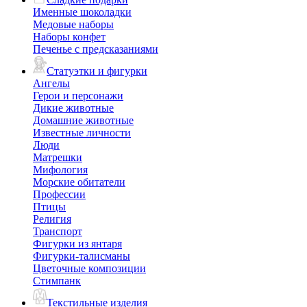
Именные шоколадки
Медовые наборы
Наборы конфет
Печенье с предсказаниями
Статуэтки и фигурки
Ангелы
Герои и персонажи
Дикие животные
Домашние животные
Известные личности
Люди
Матрешки
Мифология
Морские обитатели
Профессии
Птицы
Религия
Транспорт
Фигурки из янтаря
Фигурки-талисманы
Цветочные композиции
Стимпанк
Текстильные изделия