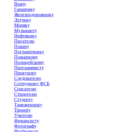
Врачу
Гаишнику
Железнодорожнику
Летчику
Моряку
Музыканту
Нефтянику
Писателю
Повару
Пограничнику
Пожарному
Полицейскому
Программисту
Прокурору
Следователю
Сотруднику ФСБ
Спасателю
Строителю
Студенту
Таможеннику
Тренеру
Учителю
Финансисту
Фотографу
Футболисту