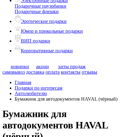
Электронные подарки
Подарочные пауэрбанки
Подарочные флешки
Эротические подарки
Юмор и прикольные подарки
ВИП подарки
Корпоративные подарки
новинки
акции
хиты продаж
самовывоз
доставка
оплата
контакты
отзывы
Главная
Подарки по интересам
Автолюбителю
Бумажник для автодокументов HAVAL (чёрный)
Бумажник для
автодокументов HAVAL
(чёрный)