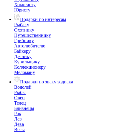
Хоккеисту
Юристу
Подарки по интересам
Рыбаку
Охотнику
Путешественнику
Грибнику
Автолюбителю
Байкеру
Дачнику
Курильщику
Коллекционеру
Меломану
Подарки по знаку зодиака
Водолей
Рыбы
Овен
Телец
Близнецы
Рак
Лев
Дева
Весы