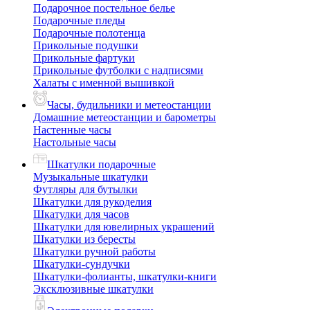
Подарочное постельное белье
Подарочные пледы
Подарочные полотенца
Прикольные подушки
Прикольные фартуки
Прикольные футболки с надписями
Халаты с именной вышивкой
Часы, будильники и метеостанции
Домашние метеостанции и барометры
Настенные часы
Настольные часы
Шкатулки подарочные
Музыкальные шкатулки
Футляры для бутылки
Шкатулки для рукоделия
Шкатулки для часов
Шкатулки для ювелирных украшений
Шкатулки из бересты
Шкатулки ручной работы
Шкатулки-сундучки
Шкатулки-фолианты, шкатулки-книги
Эксклюзивные шкатулки