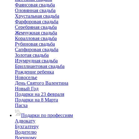
Фаянсовая свадьба
Оловянная свадьба
Хрустальная свадьба
Фарфоровая свадьба
Серебряная свадьба
Жемчужная свадьба
Коралловая свадьба
Рубиновая свадьба
Сапфировая свадьба
Золотая свадьба
Изумрудная свадьба
Бриллиантовая свадьба
Рождение ребенка
Новоселье
День Святого Валентина
Новый Год
Подарки на 23 февраля
Подарки на 8 Марта
Пасха
Подарки по профессиям
Адвокату
Бухгалтеру
Водителю
Военному