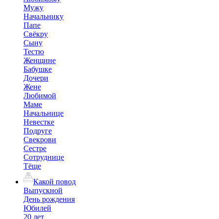
Мужу
Начальнику
Папе
Свёкру
Сыну
Тестю
Женщине
Бабушке
Дочери
Жене
Любимой
Маме
Начальнице
Невестке
Подруге
Свекрови
Сестре
Сотруднице
Тёще
Какой повод
Выпускной
День рождения
Юбилей
20 лет