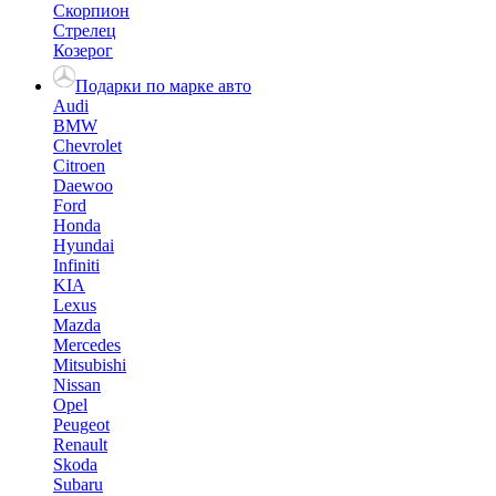
Скорпион
Стрелец
Козерог
Подарки по марке авто
Audi
BMW
Chevrolet
Citroen
Daewoo
Ford
Honda
Hyundai
Infiniti
KIA
Lexus
Mazda
Mercedes
Mitsubishi
Nissan
Opel
Peugeot
Renault
Skoda
Subaru