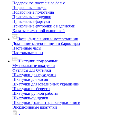
Подарочное постельное белье
Подарочные пледы
Подарочные полотенца
Прикольные подушки
Прикольные фартуки
Прикольные футболки с надписями
Халаты с именной вышивкой
Часы, будильники и метеостанции
Домашние метеостанции и барометры
Настенные часы
Настольные часы
Шкатулки подарочные
Музыкальные шкатулки
Футляры для бутылки
Шкатулки для рукоделия
Шкатулки для часов
Шкатулки для ювелирных украшений
Шкатулки из бересты
Шкатулки ручной работы
Шкатулки-сундучки
Шкатулки-фолианты, шкатулки-книги
Эксклюзивные шкатулки