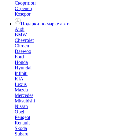
Скорпион
Стрелец
Козерог
Подарки по марке авто
Audi
BMW
Chevrolet
Citroen
Daewoo
Ford
Honda
Hyundai
Infiniti
KIA
Lexus
Mazda
Mercedes
Mitsubishi
Nissan
Opel
Peugeot
Renault
Skoda
Subaru