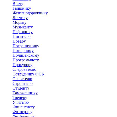
Врачу
Гаишнику
Железнодорожнику
Летчику
Моряку
Музыканту
Нефтянику
Писателю
Повару
Пограничнику
Пожарному
Полицейскому
Программисту
Прокурору
Следователю
Сотруднику ФСБ
Спасателю
Строителю
Студенту
Таможеннику
Тренеру
Учителю
Финансисту
Фотографу
Футболисту