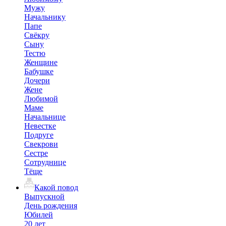
Мужу
Начальнику
Папе
Свёкру
Сыну
Тестю
Женщине
Бабушке
Дочери
Жене
Любимой
Маме
Начальнице
Невестке
Подруге
Свекрови
Сестре
Сотруднице
Тёще
Какой повод
Выпускной
День рождения
Юбилей
20 лет