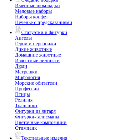
Именные шоколадки
Медовые наборы
Наборы конфет
Печенье с предсказаниями
Статуэтки и фигурки
Ангелы
Герои и персонажи
Дикие животные
Домашние животные
Известные личности
Люди
Матрешки
Мифология
Морские обитатели
Профессии
Птицы
Религия
Транспорт
Фигурки из янтаря
Фигурки-талисманы
Цветочные композиции
Стимпанк
Текстильные изделия