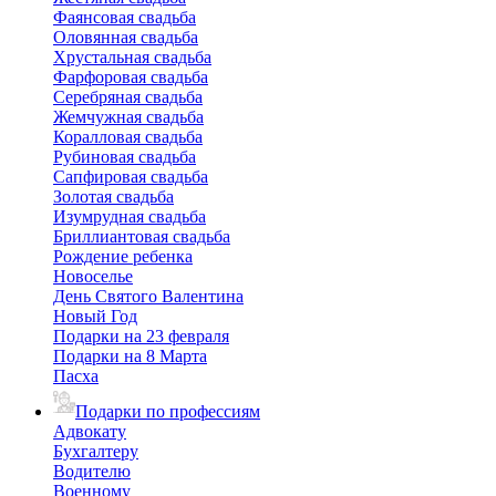
Фаянсовая свадьба
Оловянная свадьба
Хрустальная свадьба
Фарфоровая свадьба
Серебряная свадьба
Жемчужная свадьба
Коралловая свадьба
Рубиновая свадьба
Сапфировая свадьба
Золотая свадьба
Изумрудная свадьба
Бриллиантовая свадьба
Рождение ребенка
Новоселье
День Святого Валентина
Новый Год
Подарки на 23 февраля
Подарки на 8 Марта
Пасха
Подарки по профессиям
Адвокату
Бухгалтеру
Водителю
Военному