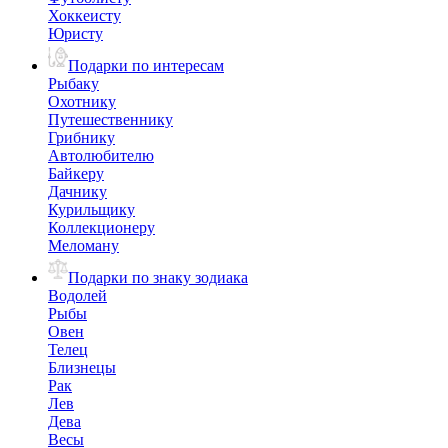
Хоккеисту
Юристу
Подарки по интересам
Рыбаку
Охотнику
Путешественнику
Грибнику
Автолюбителю
Байкеру
Дачнику
Курильщику
Коллекционеру
Меломану
Подарки по знаку зодиака
Водолей
Рыбы
Овен
Телец
Близнецы
Рак
Лев
Дева
Весы