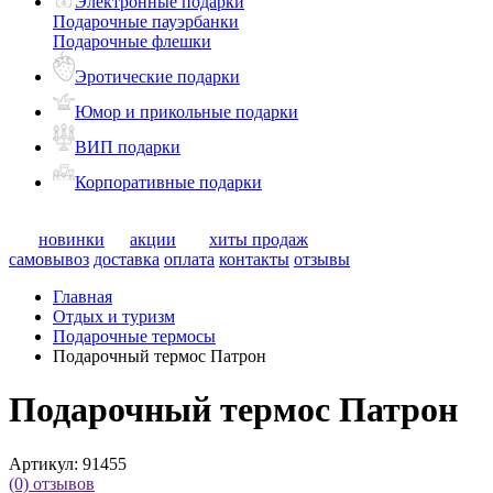
Электронные подарки
Подарочные пауэрбанки
Подарочные флешки
Эротические подарки
Юмор и прикольные подарки
ВИП подарки
Корпоративные подарки
новинки
акции
хиты продаж
самовывоз
доставка
оплата
контакты
отзывы
Главная
Отдых и туризм
Подарочные термосы
Подарочный термос Патрон
Подарочный термос Патрон
Артикул:
91455
(0)
отзывов