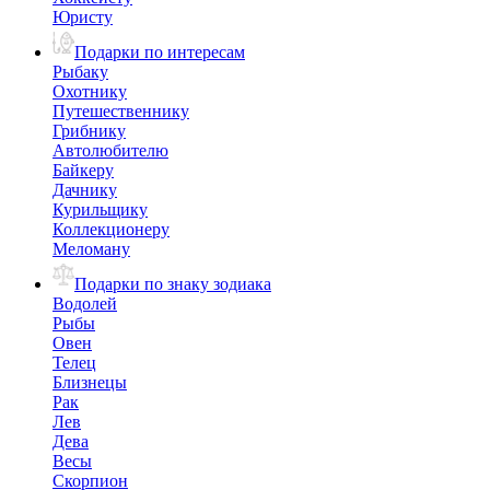
Юристу
Подарки по интересам
Рыбаку
Охотнику
Путешественнику
Грибнику
Автолюбителю
Байкеру
Дачнику
Курильщику
Коллекционеру
Меломану
Подарки по знаку зодиака
Водолей
Рыбы
Овен
Телец
Близнецы
Рак
Лев
Дева
Весы
Скорпион