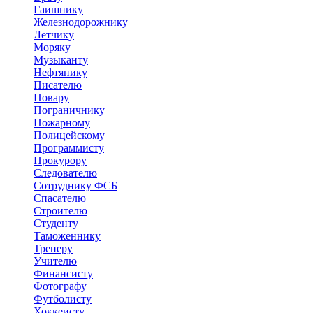
Гаишнику
Железнодорожнику
Летчику
Моряку
Музыканту
Нефтянику
Писателю
Повару
Пограничнику
Пожарному
Полицейскому
Программисту
Прокурору
Следователю
Сотруднику ФСБ
Спасателю
Строителю
Студенту
Таможеннику
Тренеру
Учителю
Финансисту
Фотографу
Футболисту
Хоккеисту