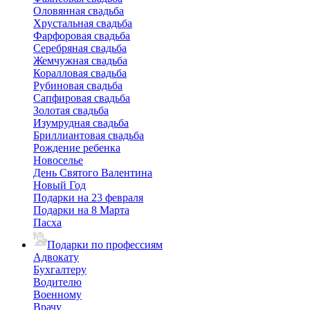
Оловянная свадьба
Хрустальная свадьба
Фарфоровая свадьба
Серебряная свадьба
Жемчужная свадьба
Коралловая свадьба
Рубиновая свадьба
Сапфировая свадьба
Золотая свадьба
Изумрудная свадьба
Бриллиантовая свадьба
Рождение ребенка
Новоселье
День Святого Валентина
Новый Год
Подарки на 23 февраля
Подарки на 8 Марта
Пасха
Подарки по профессиям
Адвокату
Бухгалтеру
Водителю
Военному
Врачу