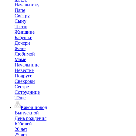
Начальнику
Папе
Свёкру
Сыну
Тестю
Женщине
Бабушке
Дочери
Жене
Любимой
Маме
Начальнице
Невестке
Подруге
Свекрови
Сестре
Сотруднице
Тёще
Какой повод
Выпускной
День рождения
Юбилей
20 лет
25 лет