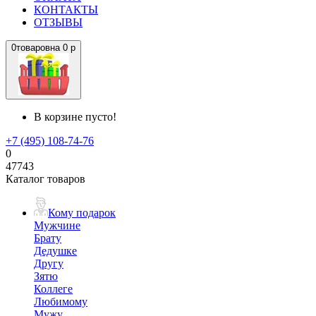
КОНТАКТЫ
ОТЗЫВЫ
0
товаров
на
0 р
В корзине пусто!
+7 (495) 108-74-76
0
47743
Каталог товаров
Кому подарок
Мужчине
Брату
Дедушке
Другу
Зятю
Коллеге
Любимому
Мужу