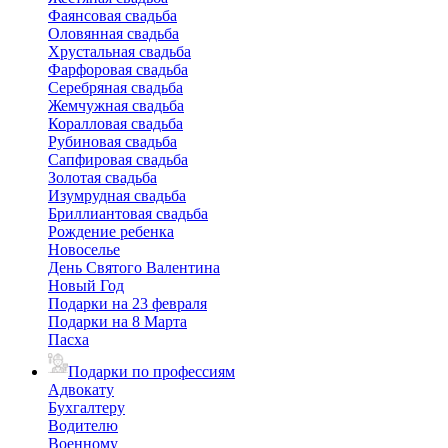
Фаянсовая свадьба
Оловянная свадьба
Хрустальная свадьба
Фарфоровая свадьба
Серебряная свадьба
Жемчужная свадьба
Коралловая свадьба
Рубиновая свадьба
Сапфировая свадьба
Золотая свадьба
Изумрудная свадьба
Бриллиантовая свадьба
Рождение ребенка
Новоселье
День Святого Валентина
Новый Год
Подарки на 23 февраля
Подарки на 8 Марта
Пасха
Подарки по профессиям
Адвокату
Бухгалтеру
Водителю
Военному