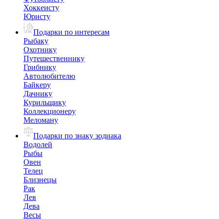
Хоккеисту
Юристу
Подарки по интересам
Рыбаку
Охотнику
Путешественнику
Грибнику
Автолюбителю
Байкеру
Дачнику
Курильщику
Коллекционеру
Меломану
Подарки по знаку зодиака
Водолей
Рыбы
Овен
Телец
Близнецы
Рак
Лев
Дева
Весы