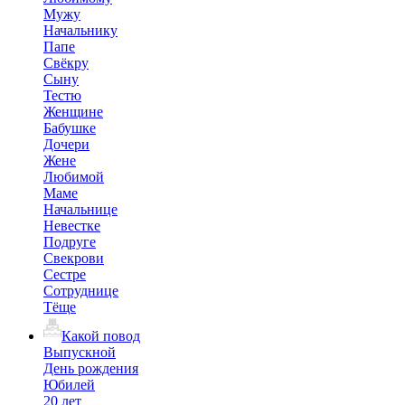
Мужу
Начальнику
Папе
Свёкру
Сыну
Тестю
Женщине
Бабушке
Дочери
Жене
Любимой
Маме
Начальнице
Невестке
Подруге
Свекрови
Сестре
Сотруднице
Тёще
Какой повод
Выпускной
День рождения
Юбилей
20 лет