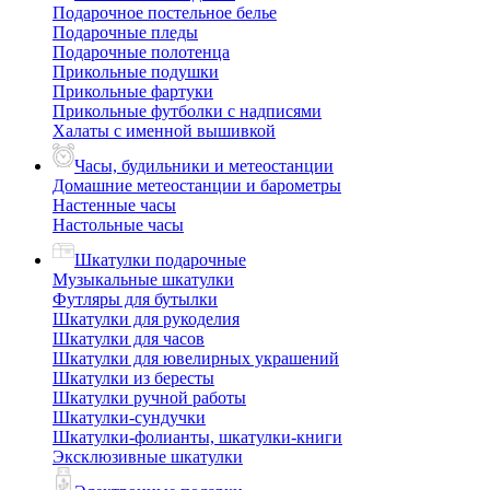
Подарочное постельное белье
Подарочные пледы
Подарочные полотенца
Прикольные подушки
Прикольные фартуки
Прикольные футболки с надписями
Халаты с именной вышивкой
Часы, будильники и метеостанции
Домашние метеостанции и барометры
Настенные часы
Настольные часы
Шкатулки подарочные
Музыкальные шкатулки
Футляры для бутылки
Шкатулки для рукоделия
Шкатулки для часов
Шкатулки для ювелирных украшений
Шкатулки из бересты
Шкатулки ручной работы
Шкатулки-сундучки
Шкатулки-фолианты, шкатулки-книги
Эксклюзивные шкатулки