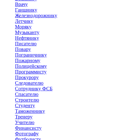
Врачу
Гаишнику
Железнодорожнику
Летчику
Моряку
Музыканту
Нефтянику
Писателю
Повару
Пограничнику
Пожарному
Полицейскому
Программисту
Прокурору
Следователю
Сотруднику ФСБ
Спасателю
Строителю
Студенту
Таможеннику
Тренеру
Учителю
Финансисту
Фотографу
Футболисту