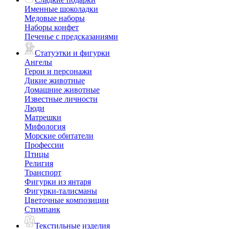
Именные шоколадки
Медовые наборы
Наборы конфет
Печенье с предсказаниями
Статуэтки и фигурки
Ангелы
Герои и персонажи
Дикие животные
Домашние животные
Известные личности
Люди
Матрешки
Мифология
Морские обитатели
Профессии
Птицы
Религия
Транспорт
Фигурки из янтаря
Фигурки-талисманы
Цветочные композиции
Стимпанк
Текстильные изделия