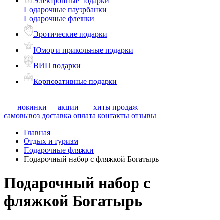
Электронные подарки
Подарочные пауэрбанки
Подарочные флешки
Эротические подарки
Юмор и прикольные подарки
ВИП подарки
Корпоративные подарки
новинки
акции
хиты продаж
самовывоз
доставка
оплата
контакты
отзывы
Главная
Отдых и туризм
Подарочные фляжки
Подарочный набор с фляжкой Богатырь
Подарочный набор с
фляжкой Богатырь