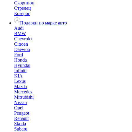
Скорпион
Стрелец
Козерог
Подарки по марке авто
Audi
BMW
Chevrolet
Citroen
Daewoo
Ford
Honda
Hyundai
Infiniti
KIA
Lexus
Mazda
Mercedes
Mitsubishi
Nissan
Opel
Peugeot
Renault
Skoda
Subaru