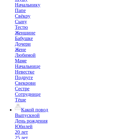
Начальнику
Папе
Свёкру
Сыну
Тестю
Женщине
Бабушке
Дочери
Жене
Любимой
Маме
Начальнице
Невестке
Подруге
Свекрови
Сестре
Сотруднице
Тёще
Какой повод
Выпускной
День рождения
Юбилей
20 лет
25 лет