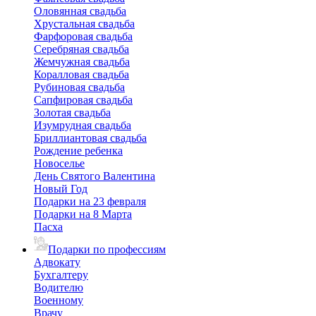
Оловянная свадьба
Хрустальная свадьба
Фарфоровая свадьба
Серебряная свадьба
Жемчужная свадьба
Коралловая свадьба
Рубиновая свадьба
Сапфировая свадьба
Золотая свадьба
Изумрудная свадьба
Бриллиантовая свадьба
Рождение ребенка
Новоселье
День Святого Валентина
Новый Год
Подарки на 23 февраля
Подарки на 8 Марта
Пасха
Подарки по профессиям
Адвокату
Бухгалтеру
Водителю
Военному
Врачу