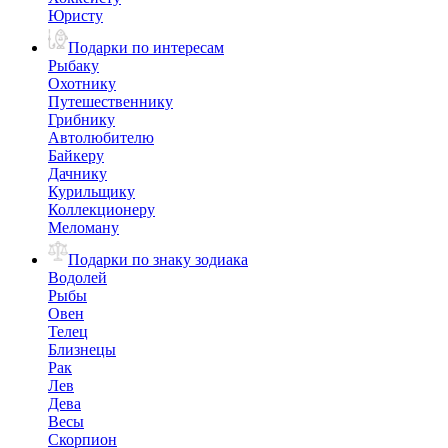
Юристу
Подарки по интересам
Рыбаку
Охотнику
Путешественнику
Грибнику
Автолюбителю
Байкеру
Дачнику
Курильщику
Коллекционеру
Меломану
Подарки по знаку зодиака
Водолей
Рыбы
Овен
Телец
Близнецы
Рак
Лев
Дева
Весы
Скорпион