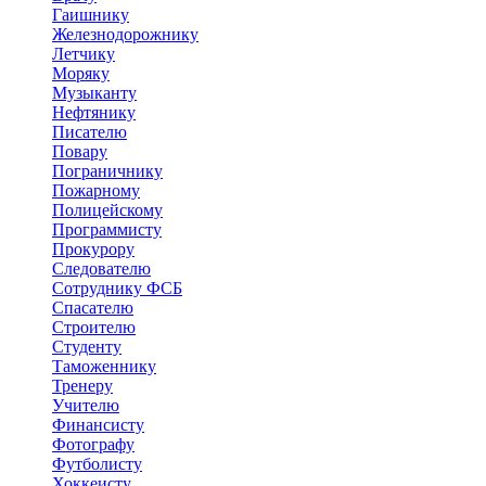
Гаишнику
Железнодорожнику
Летчику
Моряку
Музыканту
Нефтянику
Писателю
Повару
Пограничнику
Пожарному
Полицейскому
Программисту
Прокурору
Следователю
Сотруднику ФСБ
Спасателю
Строителю
Студенту
Таможеннику
Тренеру
Учителю
Финансисту
Фотографу
Футболисту
Хоккеисту