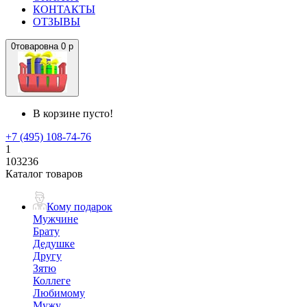
КОНТАКТЫ
ОТЗЫВЫ
0
товаров
на
0 р
В корзине пусто!
+7 (495) 108-74-76
1
103236
Каталог товаров
Кому подарок
Мужчине
Брату
Дедушке
Другу
Зятю
Коллеге
Любимому
Мужу