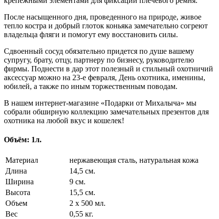
крепежными элементами для фиксации плечевого ремня.
После насыщенного дня, проведенного на природе, живое
тепло костра и добрый глоток коньяка замечательно согреют
владельца фляги и помогут ему восстановить силы.
Сдвоенный сосуд обязательно придется по душе вашему
супругу, брату, отцу, партнеру по бизнесу, руководителю
фирмы. Поднести в дар этот полезный и стильный охотничий
аксессуар можно на 23-е февраля, День охотника, именины,
юбилей, а также по иным торжественным поводам.
В нашем интернет-магазине «Подарки от Михалыча» мы
собрали обширную коллекцию замечательных презентов для
охотника на любой вкус и кошелек!
Объём: 1л.
Материал
нержавеющая сталь, натуральная кожа
Длина
14,5 см.
Ширина
9 см.
Высота
15,5 см.
Объем
2 х 500 мл.
Вес
0,55 кг.