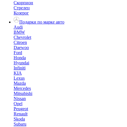
Скорпион
Стрелец
Козерог
Подарки по марке авто
Audi
BMW
Chevrolet
Citroen
Daewoo
Ford
Honda
Hyundai
Infiniti
KIA
Lexus
Mazda
Mercedes
Mitsubishi
Nissan
Opel
Peugeot
Renault
Skoda
Subaru