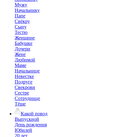
Мужу
Начальнику
Папе
Свёкру
Сыну
Тестю
Женщине
Бабушке
Дочери
Жене
Любимой
Маме
Начальнице
Невестке
Подруге
Свекрови
Сестре
Сотруднице
Тёще
Какой повод
Выпускной
День рождения
Юбилей
20 лет