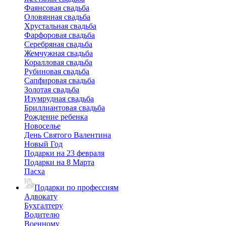
Фаянсовая свадьба
Оловянная свадьба
Хрустальная свадьба
Фарфоровая свадьба
Серебряная свадьба
Жемчужная свадьба
Коралловая свадьба
Рубиновая свадьба
Сапфировая свадьба
Золотая свадьба
Изумрудная свадьба
Бриллиантовая свадьба
Рождение ребенка
Новоселье
День Святого Валентина
Новый Год
Подарки на 23 февраля
Подарки на 8 Марта
Пасха
Подарки по профессиям
Адвокату
Бухгалтеру
Водителю
Военному