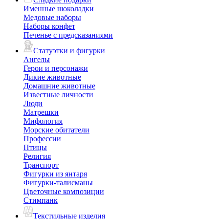
Именные шоколадки
Медовые наборы
Наборы конфет
Печенье с предсказаниями
Статуэтки и фигурки
Ангелы
Герои и персонажи
Дикие животные
Домашние животные
Известные личности
Люди
Матрешки
Мифология
Морские обитатели
Профессии
Птицы
Религия
Транспорт
Фигурки из янтаря
Фигурки-талисманы
Цветочные композиции
Стимпанк
Текстильные изделия