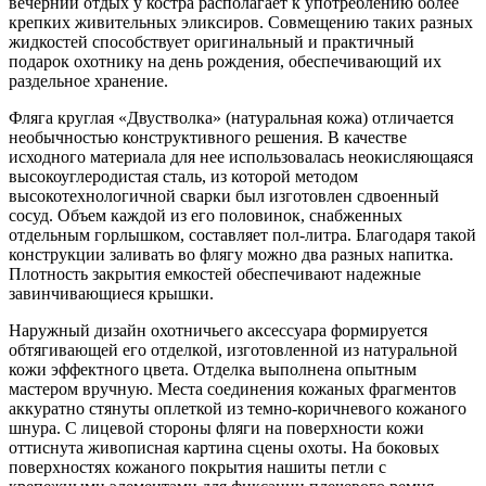
вечерний отдых у костра располагает к употреблению более
крепких живительных эликсиров. Совмещению таких разных
жидкостей способствует оригинальный и практичный
подарок охотнику на день рождения, обеспечивающий их
раздельное хранение.
Фляга круглая «Двустволка» (натуральная кожа) отличается
необычностью конструктивного решения. В качестве
исходного материала для нее использовалась неокисляющаяся
высокоуглеродистая сталь, из которой методом
высокотехнологичной сварки был изготовлен сдвоенный
сосуд. Объем каждой из его половинок, снабженных
отдельным горлышком, составляет пол-литра. Благодаря такой
конструкции заливать во флягу можно два разных напитка.
Плотность закрытия емкостей обеспечивают надежные
завинчивающиеся крышки.
Наружный дизайн охотничьего аксессуара формируется
обтягивающей его отделкой, изготовленной из натуральной
кожи эффектного цвета. Отделка выполнена опытным
мастером вручную. Места соединения кожаных фрагментов
аккуратно стянуты оплеткой из темно-коричневого кожаного
шнура. С лицевой стороны фляги на поверхности кожи
оттиснута живописная картина сцены охоты. На боковых
поверхностях кожаного покрытия нашиты петли с