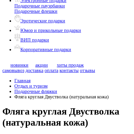
Электронные подарки
Подарочные пауэрбанки
Подарочные флешки
Эротические подарки
Юмор и прикольные подарки
ВИП подарки
Корпоративные подарки
новинки
акции
хиты продаж
самовывоз
доставка
оплата
контакты
отзывы
Главная
Отдых и туризм
Подарочные фляжки
Фляга круглая Двустволка (натуральная кожа)
Фляга круглая Двустволка
(натуральная кожа)