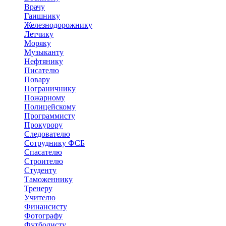
Врачу
Гаишнику
Железнодорожнику
Летчику
Моряку
Музыканту
Нефтянику
Писателю
Повару
Пограничнику
Пожарному
Полицейскому
Программисту
Прокурору
Следователю
Сотруднику ФСБ
Спасателю
Строителю
Студенту
Таможеннику
Тренеру
Учителю
Финансисту
Фотографу
Футболисту