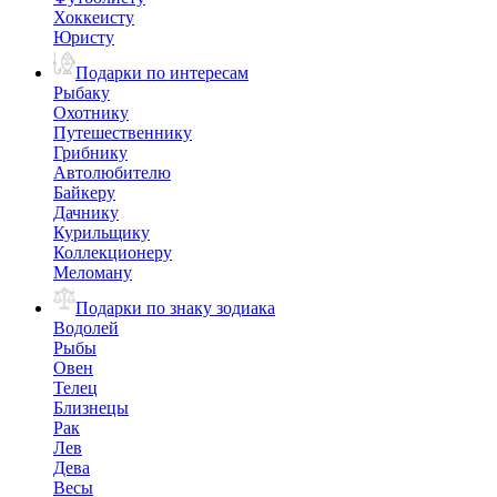
Хоккеисту
Юристу
Подарки по интересам
Рыбаку
Охотнику
Путешественнику
Грибнику
Автолюбителю
Байкеру
Дачнику
Курильщику
Коллекционеру
Меломану
Подарки по знаку зодиака
Водолей
Рыбы
Овен
Телец
Близнецы
Рак
Лев
Дева
Весы