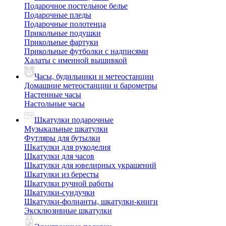
Подарочное постельное белье
Подарочные пледы
Подарочные полотенца
Прикольные подушки
Прикольные фартуки
Прикольные футболки с надписями
Халаты с именной вышивкой
Часы, будильники и метеостанции
Домашние метеостанции и барометры
Настенные часы
Настольные часы
Шкатулки подарочные
Музыкальные шкатулки
Футляры для бутылки
Шкатулки для рукоделия
Шкатулки для часов
Шкатулки для ювелирных украшений
Шкатулки из бересты
Шкатулки ручной работы
Шкатулки-сундучки
Шкатулки-фолианты, шкатулки-книги
Эксклюзивные шкатулки