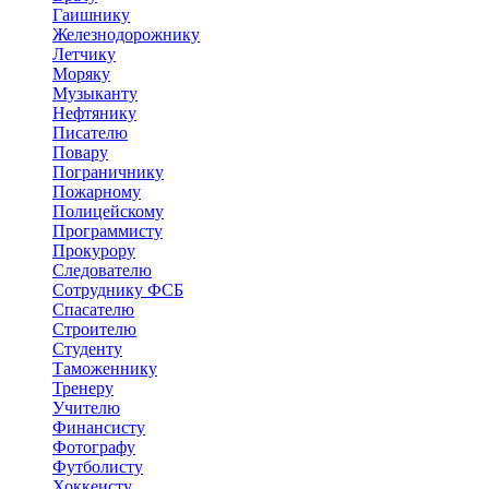
Гаишнику
Железнодорожнику
Летчику
Моряку
Музыканту
Нефтянику
Писателю
Повару
Пограничнику
Пожарному
Полицейскому
Программисту
Прокурору
Следователю
Сотруднику ФСБ
Спасателю
Строителю
Студенту
Таможеннику
Тренеру
Учителю
Финансисту
Фотографу
Футболисту
Хоккеисту