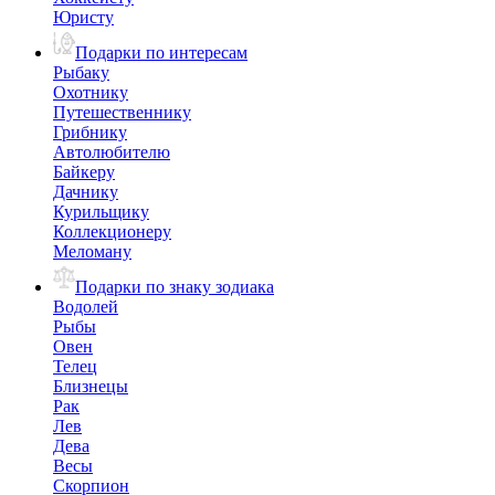
Юристу
Подарки по интересам
Рыбаку
Охотнику
Путешественнику
Грибнику
Автолюбителю
Байкеру
Дачнику
Курильщику
Коллекционеру
Меломану
Подарки по знаку зодиака
Водолей
Рыбы
Овен
Телец
Близнецы
Рак
Лев
Дева
Весы
Скорпион