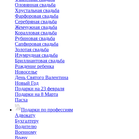
Оловянная свадьба
Хрустальная свадьба
Фарфоровая свадьба
Серебряная свадьба
Жемчужная свадьба
Коралловая свадьба
Рубиновая свадьба
Сапфировая свадьба
Золотая свадьба
Изумрудная свадьба
Бриллиантовая свадьба
Рождение ребенка
Новоселье
День Святого Валентина
Новый Год
Подарки на 23 февраля
Подарки на 8 Марта
Пасха
Подарки по профессиям
Адвокату
Бухгалтеру
Водителю
Военному
Врачу