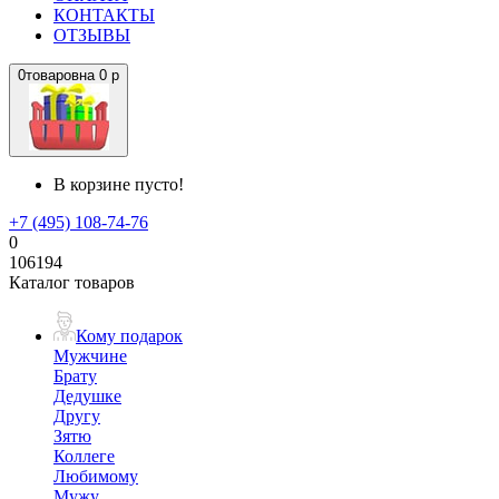
КОНТАКТЫ
ОТЗЫВЫ
0
товаров
на
0 р
В корзине пусто!
+7 (495) 108-74-76
0
106194
Каталог товаров
Кому подарок
Мужчине
Брату
Дедушке
Другу
Зятю
Коллеге
Любимому
Мужу