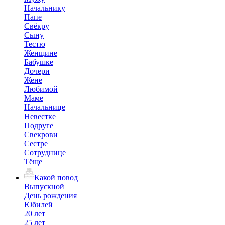
Начальнику
Папе
Свёкру
Сыну
Тестю
Женщине
Бабушке
Дочери
Жене
Любимой
Маме
Начальнице
Невестке
Подруге
Свекрови
Сестре
Сотруднице
Тёще
Какой повод
Выпускной
День рождения
Юбилей
20 лет
25 лет