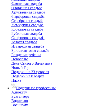
Фаянсовая свадьба
Оловянная свадьба
Хрустальная свадьба
Фарфоровая свадьба
Серебряная свадьба
Жемчужная свадьба
Коралловая свадьба
Рубиновая свадьба
Сапфировая свадьба
Золотая свадьба
Изумрудная свадьба
Бриллиантовая свадьба
Рождение ребенка
Новоселье
День Святого Валентина
Новый Год
Подарки на 23 февраля
Подарки на 8 Марта
Пасха
Подарки по профессиям
Адвокату
Бухгалтеру
Водителю
Военному