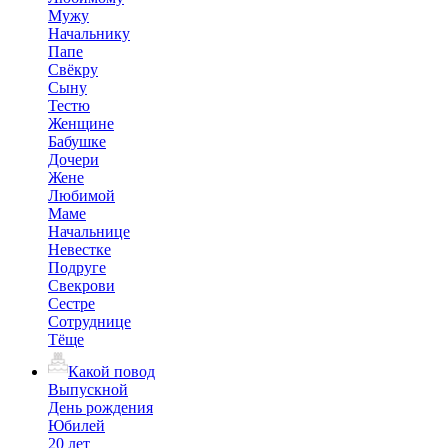
Мужу
Начальнику
Папе
Свёкру
Сыну
Тестю
Женщине
Бабушке
Дочери
Жене
Любимой
Маме
Начальнице
Невестке
Подруге
Свекрови
Сестре
Сотруднице
Тёще
Какой повод
Выпускной
День рождения
Юбилей
20 лет