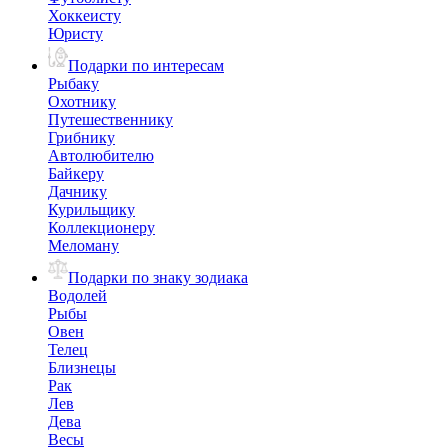
Хоккеисту
Юристу
Подарки по интересам
Рыбаку
Охотнику
Путешественнику
Грибнику
Автолюбителю
Байкеру
Дачнику
Курильщику
Коллекционеру
Меломану
Подарки по знаку зодиака
Водолей
Рыбы
Овен
Телец
Близнецы
Рак
Лев
Дева
Весы