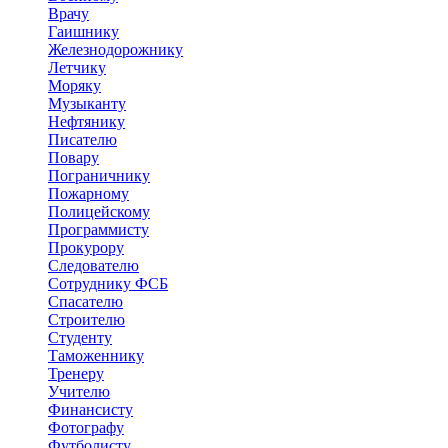
Врачу
Гаишнику
Железнодорожнику
Летчику
Моряку
Музыканту
Нефтянику
Писателю
Повару
Пограничнику
Пожарному
Полицейскому
Программисту
Прокурору
Следователю
Сотруднику ФСБ
Спасателю
Строителю
Студенту
Таможеннику
Тренеру
Учителю
Финансисту
Фотографу
Футболисту