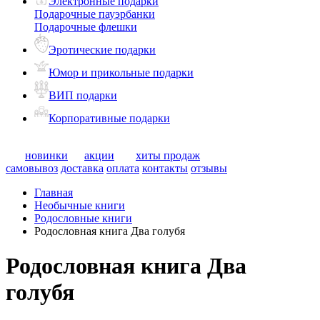
Электронные подарки
Подарочные пауэрбанки
Подарочные флешки
Эротические подарки
Юмор и прикольные подарки
ВИП подарки
Корпоративные подарки
новинки
акции
хиты продаж
самовывоз
доставка
оплата
контакты
отзывы
Главная
Необычные книги
Родословные книги
Родословная книга Два голубя
Родословная книга Два
голубя