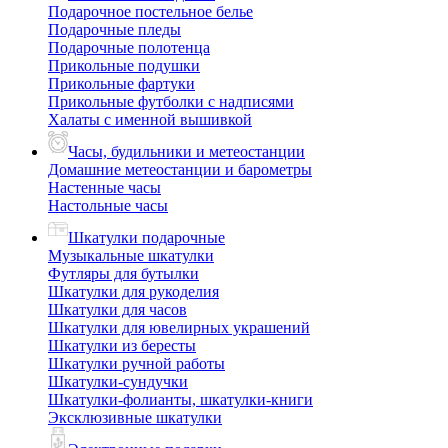
Подарочное постельное белье
Подарочные пледы
Подарочные полотенца
Прикольные подушки
Прикольные фартуки
Прикольные футболки с надписями
Халаты с именной вышивкой
Часы, будильники и метеостанции
Домашние метеостанции и барометры
Настенные часы
Настольные часы
Шкатулки подарочные
Музыкальные шкатулки
Футляры для бутылки
Шкатулки для рукоделия
Шкатулки для часов
Шкатулки для ювелирных украшений
Шкатулки из бересты
Шкатулки ручной работы
Шкатулки-сундучки
Шкатулки-фолианты, шкатулки-книги
Эксклюзивные шкатулки