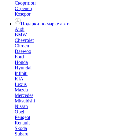
Скорпион
Стрелец
Козерог
Подарки по марке авто
Audi
BMW
Chevrolet
Citroen
Daewoo
Ford
Honda
Hyundai
Infiniti
KIA
Lexus
Mazda
Mercedes
Mitsubishi
Nissan
Opel
Peugeot
Renault
Skoda
Subaru