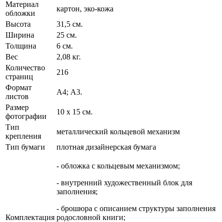
Материал
картон, эко-кожа
обложки
Высота
31,5 см.
Ширина
25 см.
Толщина
6 см.
Вес
2,08 кг.
Количество
216
страниц
Формат
А4; А3.
листов
Размер
10 х 15 см.
фотографии
Тип
металлический кольцевой механизм
крепления
Тип бумаги
плотная дизайнерская бумага
- обложка с кольцевым механизмом;
- внутренний художественный блок для
заполнения;
- брошюра с описанием структуры заполнения
Комплектация
родословной книги;