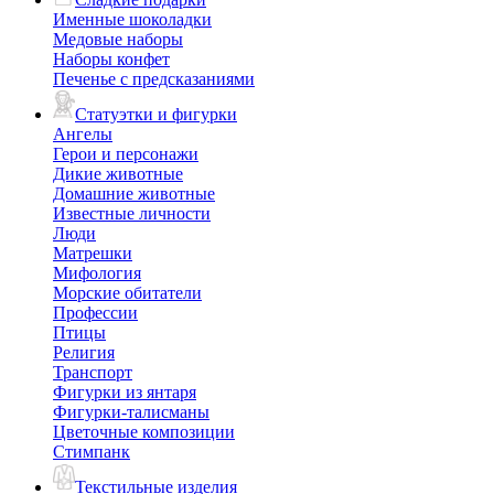
Именные шоколадки
Медовые наборы
Наборы конфет
Печенье с предсказаниями
Статуэтки и фигурки
Ангелы
Герои и персонажи
Дикие животные
Домашние животные
Известные личности
Люди
Матрешки
Мифология
Морские обитатели
Профессии
Птицы
Религия
Транспорт
Фигурки из янтаря
Фигурки-талисманы
Цветочные композиции
Стимпанк
Текстильные изделия