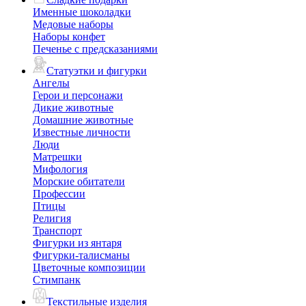
Именные шоколадки
Медовые наборы
Наборы конфет
Печенье с предсказаниями
Статуэтки и фигурки
Ангелы
Герои и персонажи
Дикие животные
Домашние животные
Известные личности
Люди
Матрешки
Мифология
Морские обитатели
Профессии
Птицы
Религия
Транспорт
Фигурки из янтаря
Фигурки-талисманы
Цветочные композиции
Стимпанк
Текстильные изделия