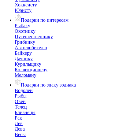
Хоккеисту
Юристу
Подарки по интересам
Рыбаку
Охотнику
Путешественнику
Грибнику
Автолюбителю
Байкеру
Дачнику
Курильщику
Коллекционеру
Меломану
Подарки по знаку зодиака
Водолей
Рыбы
Овен
Телец
Близнецы
Рак
Лев
Дева
Весы