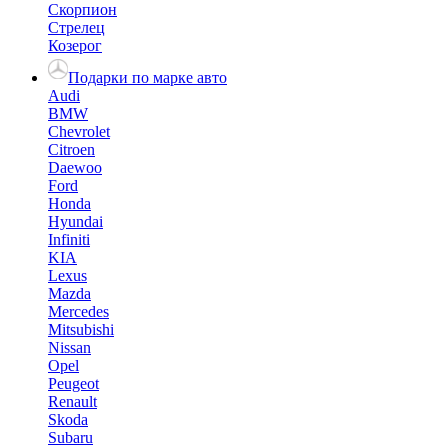
Скорпион
Стрелец
Козерог
Подарки по марке авто
Audi
BMW
Chevrolet
Citroen
Daewoo
Ford
Honda
Hyundai
Infiniti
KIA
Lexus
Mazda
Mercedes
Mitsubishi
Nissan
Opel
Peugeot
Renault
Skoda
Subaru