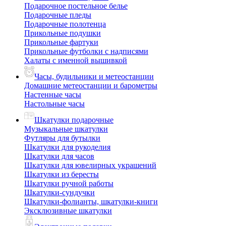
Подарочное постельное белье
Подарочные пледы
Подарочные полотенца
Прикольные подушки
Прикольные фартуки
Прикольные футболки с надписями
Халаты с именной вышивкой
Часы, будильники и метеостанции
Домашние метеостанции и барометры
Настенные часы
Настольные часы
Шкатулки подарочные
Музыкальные шкатулки
Футляры для бутылки
Шкатулки для рукоделия
Шкатулки для часов
Шкатулки для ювелирных украшений
Шкатулки из бересты
Шкатулки ручной работы
Шкатулки-сундучки
Шкатулки-фолианты, шкатулки-книги
Эксклюзивные шкатулки