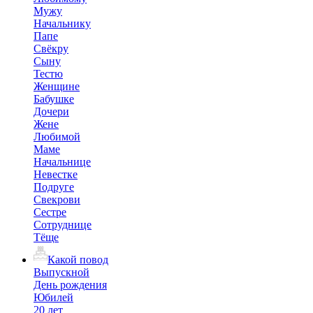
Мужу
Начальнику
Папе
Свёкру
Сыну
Тестю
Женщине
Бабушке
Дочери
Жене
Любимой
Маме
Начальнице
Невестке
Подруге
Свекрови
Сестре
Сотруднице
Тёще
Какой повод
Выпускной
День рождения
Юбилей
20 лет