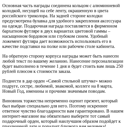
Основная часть награды соединена кольцом с алюминиевой
колодкой, несущей на себе ленту, окрашенную в цвета
российского триколора. На задней стороне колодки
предусмотрена булавка для удобного закрепления аксессуара
на одежде. Подарочная награда поставляется в фирменном
бархатном футляре в двух вариантах цветовой гаммы –
насыщенном бордовом или глубоком синем. Удобный
ложемент футляра дает возможность использовать его в
качестве подставки на полке или рабочем столе кабинета.
На обратную сторону корпуса награды может быть нанесен
любой текст по вашему желанию. Нанесение персонализации
будет выполнено в течение 1 дня и будет стоить вам лишь 250
рублей плюсом к стоимости заказа.
Поднести в дар орден «Самой стильной штучке» можно
подруге, сестре, любимой, знакомой, коллеге на 8 марта,
Новый Год, именины и прочими значимым поводам.
Виновник торжества непременно оценит презент, который
был выбран специально для него. Поэтому искреннее
ответное чувство благодарности вам гарантировано. В нашем
интернет-магазине вы обязательно выберете тот самый
подарочный орден, который наилучшим образом подойдет к
праздничной дате и порадует близкого вам человека!