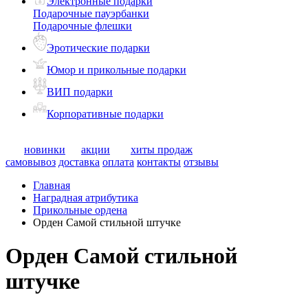
Электронные подарки
Подарочные пауэрбанки
Подарочные флешки
Эротические подарки
Юмор и прикольные подарки
ВИП подарки
Корпоративные подарки
новинки
акции
хиты продаж
самовывоз
доставка
оплата
контакты
отзывы
Главная
Наградная атрибутика
Прикольные ордена
Орден Самой стильной штучке
Орден Самой стильной
штучке