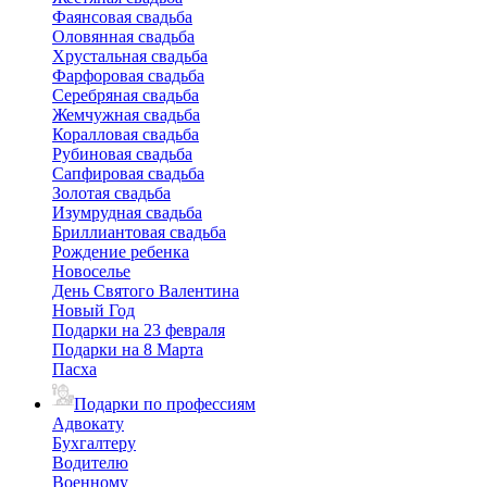
Фаянсовая свадьба
Оловянная свадьба
Хрустальная свадьба
Фарфоровая свадьба
Серебряная свадьба
Жемчужная свадьба
Коралловая свадьба
Рубиновая свадьба
Сапфировая свадьба
Золотая свадьба
Изумрудная свадьба
Бриллиантовая свадьба
Рождение ребенка
Новоселье
День Святого Валентина
Новый Год
Подарки на 23 февраля
Подарки на 8 Марта
Пасха
Подарки по профессиям
Адвокату
Бухгалтеру
Водителю
Военному