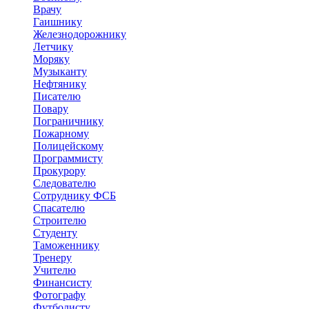
Врачу
Гаишнику
Железнодорожнику
Летчику
Моряку
Музыканту
Нефтянику
Писателю
Повару
Пограничнику
Пожарному
Полицейскому
Программисту
Прокурору
Следователю
Сотруднику ФСБ
Спасателю
Строителю
Студенту
Таможеннику
Тренеру
Учителю
Финансисту
Фотографу
Футболисту