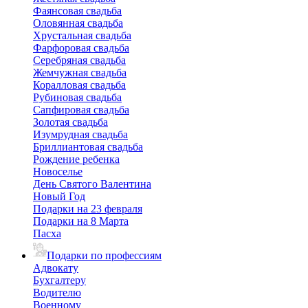
Фаянсовая свадьба
Оловянная свадьба
Хрустальная свадьба
Фарфоровая свадьба
Серебряная свадьба
Жемчужная свадьба
Коралловая свадьба
Рубиновая свадьба
Сапфировая свадьба
Золотая свадьба
Изумрудная свадьба
Бриллиантовая свадьба
Рождение ребенка
Новоселье
День Святого Валентина
Новый Год
Подарки на 23 февраля
Подарки на 8 Марта
Пасха
Подарки по профессиям
Адвокату
Бухгалтеру
Водителю
Военному