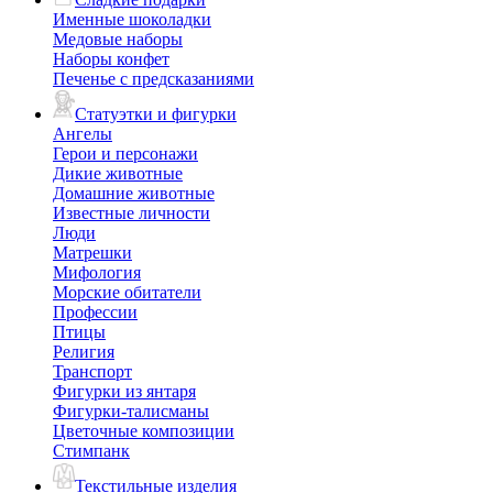
Именные шоколадки
Медовые наборы
Наборы конфет
Печенье с предсказаниями
Статуэтки и фигурки
Ангелы
Герои и персонажи
Дикие животные
Домашние животные
Известные личности
Люди
Матрешки
Мифология
Морские обитатели
Профессии
Птицы
Религия
Транспорт
Фигурки из янтаря
Фигурки-талисманы
Цветочные композиции
Стимпанк
Текстильные изделия