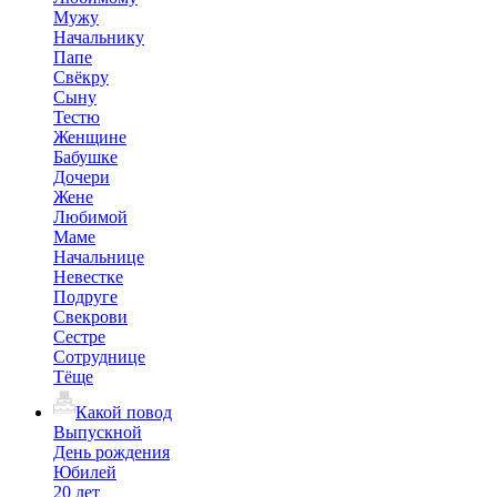
Мужу
Начальнику
Папе
Свёкру
Сыну
Тестю
Женщине
Бабушке
Дочери
Жене
Любимой
Маме
Начальнице
Невестке
Подруге
Свекрови
Сестре
Сотруднице
Тёще
Какой повод
Выпускной
День рождения
Юбилей
20 лет