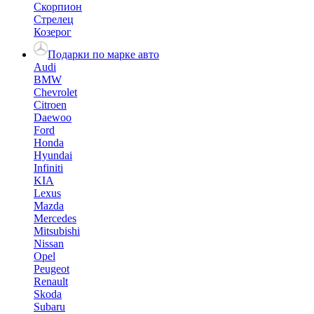
Скорпион
Стрелец
Козерог
Подарки по марке авто
Audi
BMW
Chevrolet
Citroen
Daewoo
Ford
Honda
Hyundai
Infiniti
KIA
Lexus
Mazda
Mercedes
Mitsubishi
Nissan
Opel
Peugeot
Renault
Skoda
Subaru