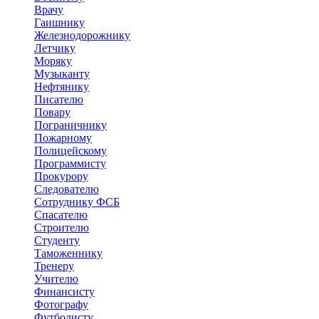
Врачу
Гаишнику
Железнодорожнику
Летчику
Моряку
Музыканту
Нефтянику
Писателю
Повару
Пограничнику
Пожарному
Полицейскому
Программисту
Прокурору
Следователю
Сотруднику ФСБ
Спасателю
Строителю
Студенту
Таможеннику
Тренеру
Учителю
Финансисту
Фотографу
Футболисту