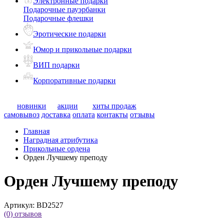
Электронные подарки
Подарочные пауэрбанки
Подарочные флешки
Эротические подарки
Юмор и прикольные подарки
ВИП подарки
Корпоративные подарки
новинки
акции
хиты продаж
самовывоз
доставка
оплата
контакты
отзывы
Главная
Наградная атрибутика
Прикольные ордена
Орден Лучшему преподу
Орден Лучшему преподу
Артикул:
BD2527
(0)
отзывов