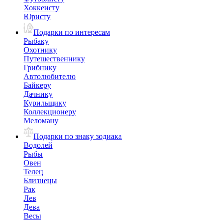
Хоккеисту
Юристу
Подарки по интересам
Рыбаку
Охотнику
Путешественнику
Грибнику
Автолюбителю
Байкеру
Дачнику
Курильщику
Коллекционеру
Меломану
Подарки по знаку зодиака
Водолей
Рыбы
Овен
Телец
Близнецы
Рак
Лев
Дева
Весы