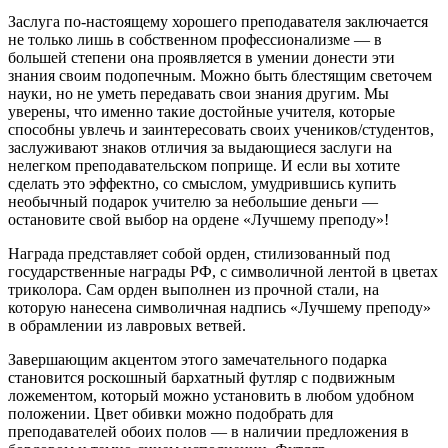
Заслуга по-настоящему хорошего преподавателя заключается
не только лишь в собственном профессионализме — в
большей степени она проявляется в умении донести эти
знания своим подопечным. Можно быть блестящим светочем
науки, но не уметь передавать свои знания другим. Мы
уверены, что именно такие достойные учителя, которые
способны увлечь и заинтересовать своих учеников/студентов,
заслуживают знаков отличия за выдающиеся заслуги на
нелегком преподавательском поприще. И если вы хотите
сделать это эффектно, со смыслом, умудрившись купить
необычный подарок учителю за небольшие деньги —
остановите свой выбор на ордене «Лучшему преподу»!
Награда представляет собой орден, стилизованный под
государственные награды РФ, с символичной лентой в цветах
триколора. Сам орден выполнен из прочной стали, на
которую нанесена символичная надпись «Лучшему преподу»
в обрамлении из лавровых ветвей.
Завершающим акцентом этого замечательного подарка
становится роскошный бархатный футляр с подвижным
ложементом, который можно установить в любом удобном
положении. Цвет обивки можно подобрать для
преподавателей обоих полов — в наличии предложения в