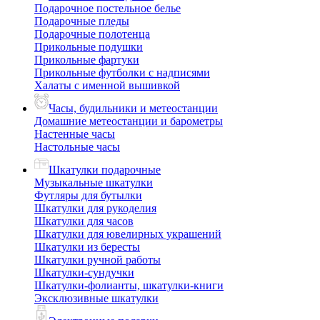
Подарочное постельное белье
Подарочные пледы
Подарочные полотенца
Прикольные подушки
Прикольные фартуки
Прикольные футболки с надписями
Халаты с именной вышивкой
Часы, будильники и метеостанции
Домашние метеостанции и барометры
Настенные часы
Настольные часы
Шкатулки подарочные
Музыкальные шкатулки
Футляры для бутылки
Шкатулки для рукоделия
Шкатулки для часов
Шкатулки для ювелирных украшений
Шкатулки из бересты
Шкатулки ручной работы
Шкатулки-сундучки
Шкатулки-фолианты, шкатулки-книги
Эксклюзивные шкатулки