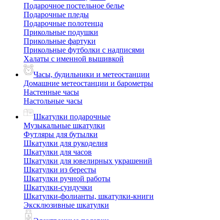
Подарочное постельное белье
Подарочные пледы
Подарочные полотенца
Прикольные подушки
Прикольные фартуки
Прикольные футболки с надписями
Халаты с именной вышивкой
Часы, будильники и метеостанции
Домашние метеостанции и барометры
Настенные часы
Настольные часы
Шкатулки подарочные
Музыкальные шкатулки
Футляры для бутылки
Шкатулки для рукоделия
Шкатулки для часов
Шкатулки для ювелирных украшений
Шкатулки из бересты
Шкатулки ручной работы
Шкатулки-сундучки
Шкатулки-фолианты, шкатулки-книги
Эксклюзивные шкатулки