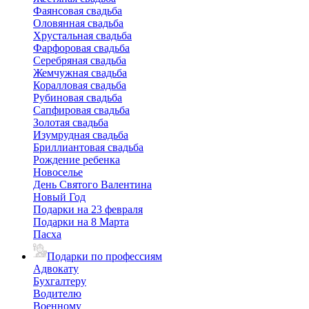
Фаянсовая свадьба
Оловянная свадьба
Хрустальная свадьба
Фарфоровая свадьба
Серебряная свадьба
Жемчужная свадьба
Коралловая свадьба
Рубиновая свадьба
Сапфировая свадьба
Золотая свадьба
Изумрудная свадьба
Бриллиантовая свадьба
Рождение ребенка
Новоселье
День Святого Валентина
Новый Год
Подарки на 23 февраля
Подарки на 8 Марта
Пасха
Подарки по профессиям
Адвокату
Бухгалтеру
Водителю
Военному