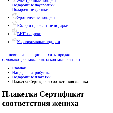
Электронные подарки
Подарочные пауэрбанки
Подарочные флешки
Эротические подарки
Юмор и прикольные подарки
ВИП подарки
Корпоративные подарки
новинки
акции
хиты продаж
самовывоз
доставка
оплата
контакты
отзывы
Главная
Наградная атрибутика
Подарочные плакетки
Плакетка Сертификат соответствия жениха
Плакетка Сертификат
соответствия жениха