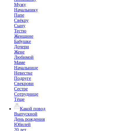
Мужу
Начальнику
Папе
Свёкру
Сыну
Тестю
Женщине
Бабушке
Дочери
Жене
Любимой
Маме
Начальнице
Невестке
Подруге
Свекрови
Сестре
Сотруднице
Тёще
Какой повод
Выпускной
День рождения
Юбилей
20 лет