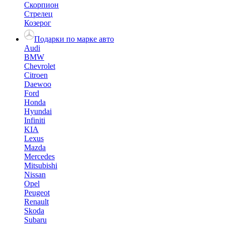
Скорпион
Стрелец
Козерог
Подарки по марке авто
Audi
BMW
Chevrolet
Citroen
Daewoo
Ford
Honda
Hyundai
Infiniti
KIA
Lexus
Mazda
Mercedes
Mitsubishi
Nissan
Opel
Peugeot
Renault
Skoda
Subaru