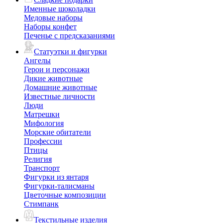
Именные шоколадки
Медовые наборы
Наборы конфет
Печенье с предсказаниями
Статуэтки и фигурки
Ангелы
Герои и персонажи
Дикие животные
Домашние животные
Известные личности
Люди
Матрешки
Мифология
Морские обитатели
Профессии
Птицы
Религия
Транспорт
Фигурки из янтаря
Фигурки-талисманы
Цветочные композиции
Стимпанк
Текстильные изделия