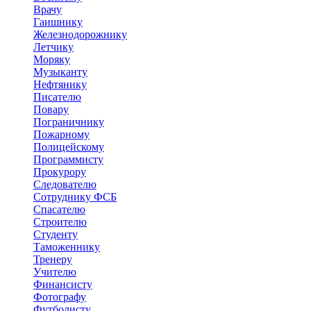
Врачу
Гаишнику
Железнодорожнику
Летчику
Моряку
Музыканту
Нефтянику
Писателю
Повару
Пограничнику
Пожарному
Полицейскому
Программисту
Прокурору
Следователю
Сотруднику ФСБ
Спасателю
Строителю
Студенту
Таможеннику
Тренеру
Учителю
Финансисту
Фотографу
Футболисту