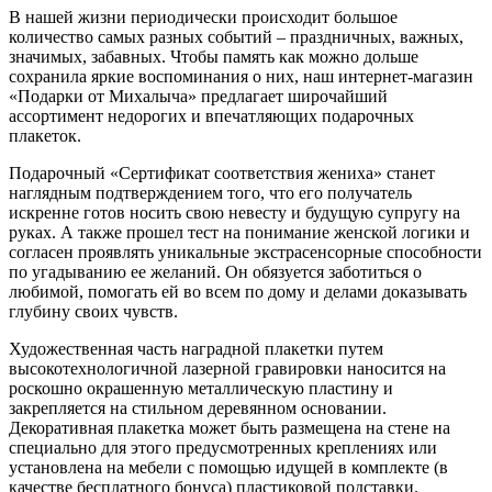
В нашей жизни периодически происходит большое
количество самых разных событий – праздничных, важных,
значимых, забавных. Чтобы память как можно дольше
сохранила яркие воспоминания о них, наш интернет-магазин
«Подарки от Михалыча» предлагает широчайший
ассортимент недорогих и впечатляющих подарочных
плакеток.
Подарочный «Сертификат соответствия жениха» станет
наглядным подтверждением того, что его получатель
искренне готов носить свою невесту и будущую супругу на
руках. А также прошел тест на понимание женской логики и
согласен проявлять уникальные экстрасенсорные способности
по угадыванию ее желаний. Он обязуется заботиться о
любимой, помогать ей во всем по дому и делами доказывать
глубину своих чувств.
Художественная часть наградной плакетки путем
высокотехнологичной лазерной гравировки наносится на
роскошно окрашенную металлическую пластину и
закрепляется на стильном деревянном основании.
Декоративная плакетка может быть размещена на стене на
специально для этого предусмотренных креплениях или
установлена на мебели с помощью идущей в комплекте (в
качестве бесплатного бонуса) пластиковой подставки.