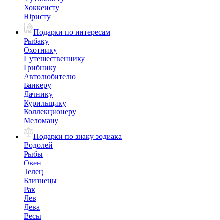
Хоккеисту
Юристу
Подарки по интересам
Рыбаку
Охотнику
Путешественнику
Грибнику
Автолюбителю
Байкеру
Дачнику
Курильщику
Коллекционеру
Меломану
Подарки по знаку зодиака
Водолей
Рыбы
Овен
Телец
Близнецы
Рак
Лев
Дева
Весы