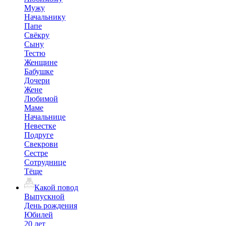
Мужу
Начальнику
Папе
Свёкру
Сыну
Тестю
Женщине
Бабушке
Дочери
Жене
Любимой
Маме
Начальнице
Невестке
Подруге
Свекрови
Сестре
Сотруднице
Тёще
Какой повод
Выпускной
День рождения
Юбилей
20 лет