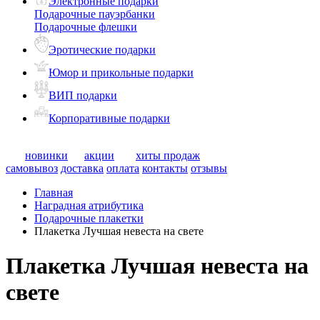
Электронные подарки
Подарочные пауэрбанки
Подарочные флешки
Эротические подарки
Юмор и прикольные подарки
ВИП подарки
Корпоративные подарки
новинки
акции
хиты продаж
самовывоз
доставка
оплата
контакты
отзывы
Главная
Наградная атрибутика
Подарочные плакетки
Плакетка Лучшая невеста на свете
Плакетка Лучшая невеста на
свете