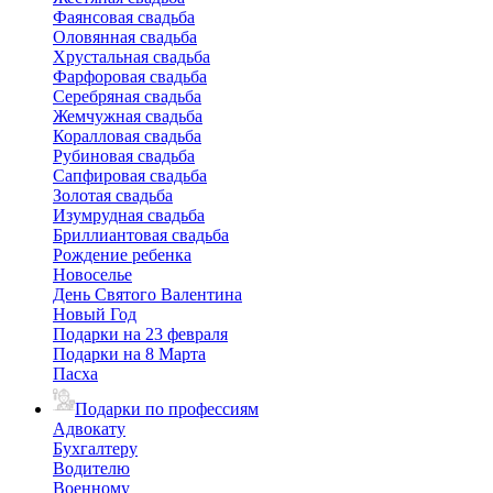
Фаянсовая свадьба
Оловянная свадьба
Хрустальная свадьба
Фарфоровая свадьба
Серебряная свадьба
Жемчужная свадьба
Коралловая свадьба
Рубиновая свадьба
Сапфировая свадьба
Золотая свадьба
Изумрудная свадьба
Бриллиантовая свадьба
Рождение ребенка
Новоселье
День Святого Валентина
Новый Год
Подарки на 23 февраля
Подарки на 8 Марта
Пасха
Подарки по профессиям
Адвокату
Бухгалтеру
Водителю
Военному