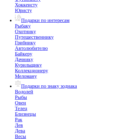
Хоккеисту
Юристу
Подарки по интересам
Рыбаку
Охотнику
Путешественнику
Грибнику
Автолюбителю
Байкеру
Дачнику
Курильщику
Коллекционеру
Меломану
Подарки по знаку зодиака
Водолей
Рыбы
Овен
Телец
Близнецы
Рак
Лев
Дева
Весы