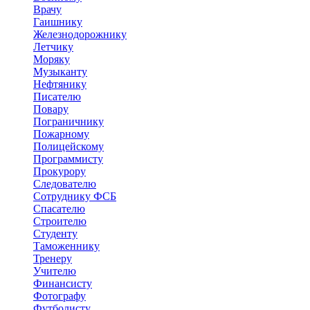
Врачу
Гаишнику
Железнодорожнику
Летчику
Моряку
Музыканту
Нефтянику
Писателю
Повару
Пограничнику
Пожарному
Полицейскому
Программисту
Прокурору
Следователю
Сотруднику ФСБ
Спасателю
Строителю
Студенту
Таможеннику
Тренеру
Учителю
Финансисту
Фотографу
Футболисту