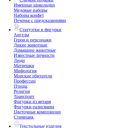
Именные шоколадки
Медовые наборы
Наборы конфет
Печенье с предсказаниями
Статуэтки и фигурки
Ангелы
Герои и персонажи
Дикие животные
Домашние животные
Известные личности
Люди
Матрешки
Мифология
Морские обитатели
Профессии
Птицы
Религия
Транспорт
Фигурки из янтаря
Фигурки-талисманы
Цветочные композиции
Стимпанк
Текстильные изделия