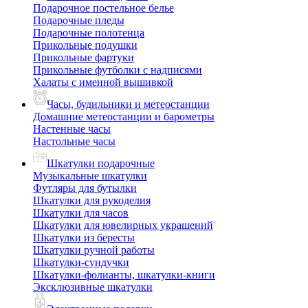
Подарочное постельное белье
Подарочные пледы
Подарочные полотенца
Прикольные подушки
Прикольные фартуки
Прикольные футболки с надписями
Халаты с именной вышивкой
Часы, будильники и метеостанции
Домашние метеостанции и барометры
Настенные часы
Настольные часы
Шкатулки подарочные
Музыкальные шкатулки
Футляры для бутылки
Шкатулки для рукоделия
Шкатулки для часов
Шкатулки для ювелирных украшений
Шкатулки из бересты
Шкатулки ручной работы
Шкатулки-сундучки
Шкатулки-фолианты, шкатулки-книги
Эксклюзивные шкатулки