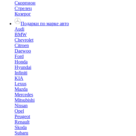
Скорпион
Стрелец
Козерог
Подарки по марке авто
Audi
BMW
Chevrolet
Citroen
Daewoo
Ford
Honda
Hyundai
Infiniti
KIA
Lexus
Mazda
Mercedes
Mitsubishi
Nissan
Opel
Peugeot
Renault
Skoda
Subaru