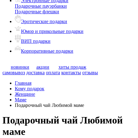
Электронные подарки
Подарочные пауэрбанки
Подарочные флешки
Эротические подарки
Юмор и прикольные подарки
ВИП подарки
Корпоративные подарки
новинки
акции
хиты продаж
самовывоз
доставка
оплата
контакты
отзывы
Главная
Кому подарок
Женщине
Маме
Подарочный чай Любимой маме
Подарочный чай Любимой
маме