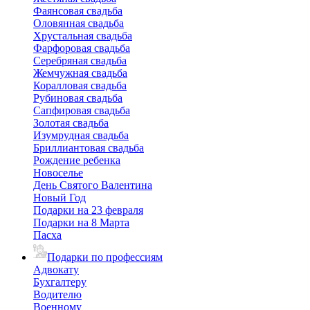
Фаянсовая свадьба
Оловянная свадьба
Хрустальная свадьба
Фарфоровая свадьба
Серебряная свадьба
Жемчужная свадьба
Коралловая свадьба
Рубиновая свадьба
Сапфировая свадьба
Золотая свадьба
Изумрудная свадьба
Бриллиантовая свадьба
Рождение ребенка
Новоселье
День Святого Валентина
Новый Год
Подарки на 23 февраля
Подарки на 8 Марта
Пасха
Подарки по профессиям
Адвокату
Бухгалтеру
Водителю
Военному