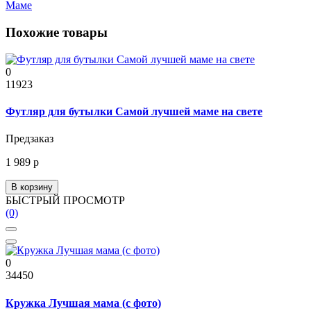
Маме
Похожие товары
0
11923
Футляр для бутылки Самой лучшей маме на свете
Предзаказ
1 989 р
В корзину
БЫСТРЫЙ ПРОСМОТР
(0)
0
34450
Кружка Лучшая мама (с фото)