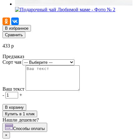
В избранное
Сравнить
433 р
Предзаказ
Сорт чая
Ваш текст
-
+
В корзину
Купить в 1 клик
Нашли дешевле?
Cпособы оплаты
×