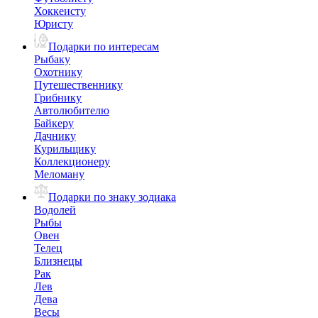
Хоккеисту
Юристу
Подарки по интересам
Рыбаку
Охотнику
Путешественнику
Грибнику
Автолюбителю
Байкеру
Дачнику
Курильщику
Коллекционеру
Меломану
Подарки по знаку зодиака
Водолей
Рыбы
Овен
Телец
Близнецы
Рак
Лев
Дева
Весы