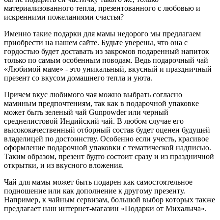
материализованного тепла, презентованного с любовью и
искренними пожеланиями счастья?
Именно такие подарки для мамы недорого мы предлагаем
приобрести на нашем сайте. Будьте уверены, что она с
гордостью будет доставать из закромов подаренный напиток
только по самым особенным поводам. Ведь подарочный чай
«Любимой маме» - это уникальный, вкусный и праздничный
презент со вкусом домашнего тепла и уюта.
Причем вкус любимого чая можно выбрать согласно
маминым предпочтениям, так как в подарочной упаковке
может быть зеленый чай Gunpowder или черный
среднелистовой Индийский чай. В любом случае его
высококачественный отборный состав будет оценен будущей
владелицей по достоинству. Особенно если учесть, красивое
оформление подарочной упаковки с тематической надписью.
Таким образом, презент будто состоит сразу и из праздничной
открытки, и из вкусного вложения.
Чай для мамы может быть подарен как самостоятельное
подношение или как дополнение к другому презенту.
Например, к чайным сервизам, большой выбор которых также
предлагает наш интернет-магазин «Подарки от Михалыча».