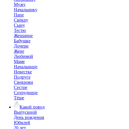
Мужу
Начальнику
Папе
Свёкру
Сыну
Тестю
Женщине
Бабушке
Дочери
Жене
Любимой
Маме
Начальнице
Невестке
Подруге
Свекрови
Сестре
Сотруднице
Тёще
Какой повод
Выпускной
День рождения
Юбилей
20 лет