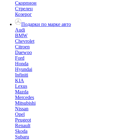
Скорпион
Стрелец
Козерог
Подарки по марке авто
Audi
BMW
Chevrolet
Citroen
Daewoo
Ford
Honda
Hyundai
Infiniti
KIA
Lexus
Mazda
Mercedes
Mitsubishi
Nissan
Opel
Peugeot
Renault
Skoda
Subaru