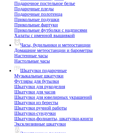
Подарочное постельное белье
Подарочные пледы
Подарочные полотенца
Прикольные подушки
Прикольные фартуки
Прикольные футболки с надписями
Халаты с именной вышивкой
Часы, будильники и метеостанции
Домашние метеостанции и барометры
Настенные часы
Настольные часы
Шкатулки подарочные
Музыкальные шкатулки
Футляры для бутылки
Шкатулки для рукоделия
Шкатулки для часов
Шкатулки для ювелирных украшений
Шкатулки из бересты
Шкатулки ручной работы
Шкатулки-сундучки
Шкатулки-фолианты, шкатулки-книги
Эксклюзивные шкатулки