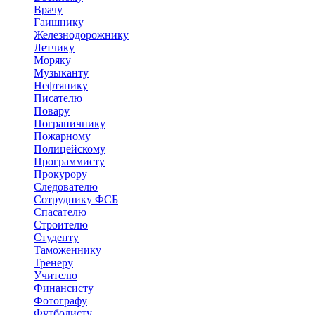
Врачу
Гаишнику
Железнодорожнику
Летчику
Моряку
Музыканту
Нефтянику
Писателю
Повару
Пограничнику
Пожарному
Полицейскому
Программисту
Прокурору
Следователю
Сотруднику ФСБ
Спасателю
Строителю
Студенту
Таможеннику
Тренеру
Учителю
Финансисту
Фотографу
Футболисту