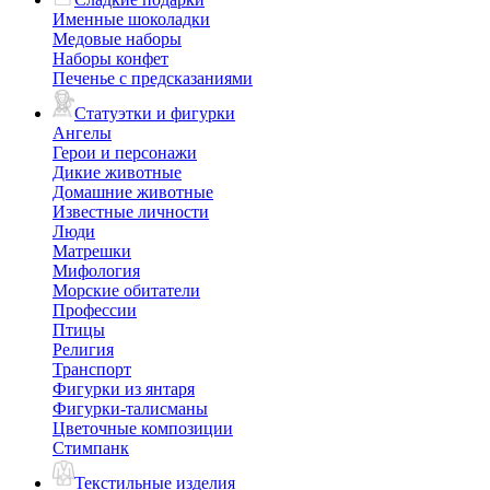
Именные шоколадки
Медовые наборы
Наборы конфет
Печенье с предсказаниями
Статуэтки и фигурки
Ангелы
Герои и персонажи
Дикие животные
Домашние животные
Известные личности
Люди
Матрешки
Мифология
Морские обитатели
Профессии
Птицы
Религия
Транспорт
Фигурки из янтаря
Фигурки-талисманы
Цветочные композиции
Стимпанк
Текстильные изделия