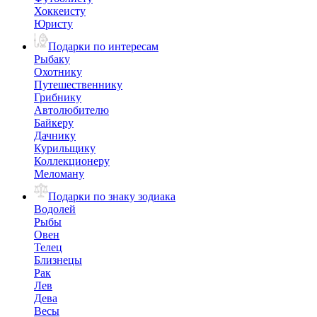
Хоккеисту
Юристу
Подарки по интересам
Рыбаку
Охотнику
Путешественнику
Грибнику
Автолюбителю
Байкеру
Дачнику
Курильщику
Коллекционеру
Меломану
Подарки по знаку зодиака
Водолей
Рыбы
Овен
Телец
Близнецы
Рак
Лев
Дева
Весы