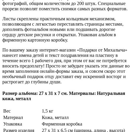
фотографий, общим количеством до 200 штук. Специальные
прорези позволят поместить снимки самых разных форматов.
Листы скреплены практичным кольцевым механизмом,
позволяющим с легкостью переставлять страницы местами,
дополнять фотоальбом новыми или подшивать дорогие
сердцу детские рисунки и открытки. Упакован альбом в
фирменную картонную коробку.
По вашему заказу интернет-магазин «Подарки от Михалыча»
нанесет имена детей и текст поздравления на пластину в
течение всего 1 рабочего дня, при этом от вас не потребуется
вносить предоплату! Просто не забудьте указать эти данные во
время заполнения онлайн-формы заказа, и совсем скоро этот
необычный подарок отцу доставит ему искренний восторг и
растрогает до глубины души.
Размер альбома: 27 х 31 х 7 см. Материалы: Натуральная
кожа, металл
Вес
1,5 кг
Материал
Кожа, металл
Упаковка
Фирменная коробка
Размер изделия
27 x 31 x 6,5 см (ширина, длина , высота)