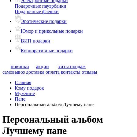
Электронные подарки
Подарочные пауэрбанки
Подарочные флешки
Эротические подарки
Юмор и прикольные подарки
ВИП подарки
Корпоративные подарки
новинки
акции
хиты продаж
самовывоз
доставка
оплата
контакты
отзывы
Главная
Кому подарок
Мужчине
Папе
Персональный альбом Лучшему папе
Персональный альбом
Лучшему папе