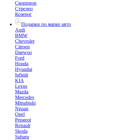
Скорпион
Стрелец
Козерог
Подарки по марке авто
Audi
BMW
Chevrolet
Citroen
Daewoo
Ford
Honda
Hyundai
Infiniti
KIA
Lexus
Mazda
Mercedes
Mitsubishi
Nissan
Opel
Peugeot
Renault
Skoda
Subaru