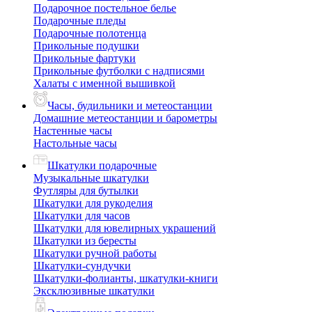
Подарочное постельное белье
Подарочные пледы
Подарочные полотенца
Прикольные подушки
Прикольные фартуки
Прикольные футболки с надписями
Халаты с именной вышивкой
Часы, будильники и метеостанции
Домашние метеостанции и барометры
Настенные часы
Настольные часы
Шкатулки подарочные
Музыкальные шкатулки
Футляры для бутылки
Шкатулки для рукоделия
Шкатулки для часов
Шкатулки для ювелирных украшений
Шкатулки из бересты
Шкатулки ручной работы
Шкатулки-сундучки
Шкатулки-фолианты, шкатулки-книги
Эксклюзивные шкатулки