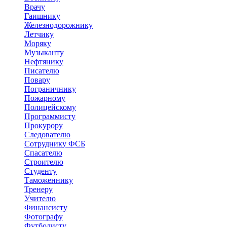
Врачу
Гаишнику
Железнодорожнику
Летчику
Моряку
Музыканту
Нефтянику
Писателю
Повару
Пограничнику
Пожарному
Полицейскому
Программисту
Прокурору
Следователю
Сотруднику ФСБ
Спасателю
Строителю
Студенту
Таможеннику
Тренеру
Учителю
Финансисту
Фотографу
Футболисту