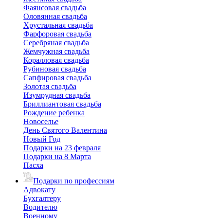
Фаянсовая свадьба
Оловянная свадьба
Хрустальная свадьба
Фарфоровая свадьба
Серебряная свадьба
Жемчужная свадьба
Коралловая свадьба
Рубиновая свадьба
Сапфировая свадьба
Золотая свадьба
Изумрудная свадьба
Бриллиантовая свадьба
Рождение ребенка
Новоселье
День Святого Валентина
Новый Год
Подарки на 23 февраля
Подарки на 8 Марта
Пасха
Подарки по профессиям
Адвокату
Бухгалтеру
Водителю
Военному