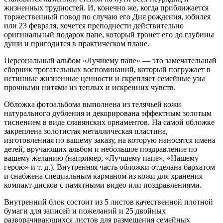
жизненных трудностей. И, конечно же, когда приближается
торжественный повод по случаю его Дня рождения, юбилея
или 23 февраля, хочется преподнести действительно
оригинальный подарок папе, который тронет его до глубины
души и пригодится в практическом плане.
Персональный альбом «Лучшему папе» — это замечательный
сборник трогательных воспоминаний, который погружает в
истинные жизненные ценности и скрепляет семейные узы
прочными нитями из теплых и искренних чувств.
Обложка фотоальбома выполнена из телячьей кожи
натурального дубления и декорирована эффектным золотым
тиснением в виде славянских орнаментов. На самой обложке
закреплена золотистая металлическая пластина,
изготовленная по вашему заказу, на которую наносятся имена
детей, вручающих альбом и небольшое поздравление по
вашему желанию (например, «Лучшему папе», «Нашему
герою» и т. д.). Внутренняя часть обложки отделана бархатом
и снабжена специальным карманом из кожи для хранения
компакт-дисков с памятными видео или поздравлениями.
Внутренний блок состоит из 5 листов качественной плотной
бумаги для записей и пожеланий и 25 двойных
разворачивающихся листов для размещения семейных