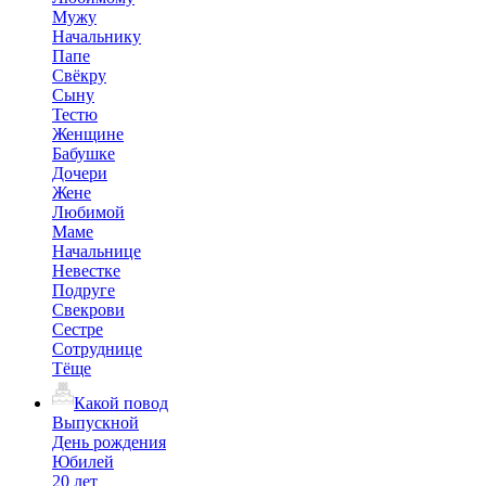
Мужу
Начальнику
Папе
Свёкру
Сыну
Тестю
Женщине
Бабушке
Дочери
Жене
Любимой
Маме
Начальнице
Невестке
Подруге
Свекрови
Сестре
Сотруднице
Тёще
Какой повод
Выпускной
День рождения
Юбилей
20 лет