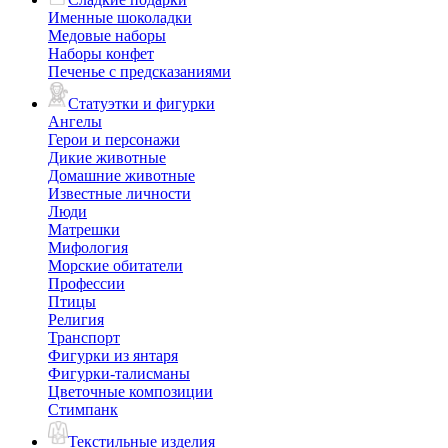
Именные шоколадки
Медовые наборы
Наборы конфет
Печенье с предсказаниями
Статуэтки и фигурки
Ангелы
Герои и персонажи
Дикие животные
Домашние животные
Известные личности
Люди
Матрешки
Мифология
Морские обитатели
Профессии
Птицы
Религия
Транспорт
Фигурки из янтаря
Фигурки-талисманы
Цветочные композиции
Стимпанк
Текстильные изделия