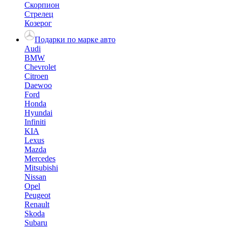
Скорпион
Стрелец
Козерог
Подарки по марке авто
Audi
BMW
Chevrolet
Citroen
Daewoo
Ford
Honda
Hyundai
Infiniti
KIA
Lexus
Mazda
Mercedes
Mitsubishi
Nissan
Opel
Peugeot
Renault
Skoda
Subaru