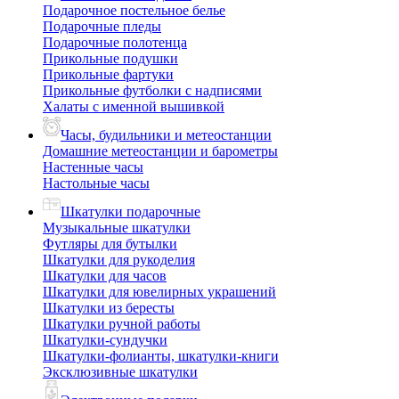
Подарочное постельное белье
Подарочные пледы
Подарочные полотенца
Прикольные подушки
Прикольные фартуки
Прикольные футболки с надписями
Халаты с именной вышивкой
Часы, будильники и метеостанции
Домашние метеостанции и барометры
Настенные часы
Настольные часы
Шкатулки подарочные
Музыкальные шкатулки
Футляры для бутылки
Шкатулки для рукоделия
Шкатулки для часов
Шкатулки для ювелирных украшений
Шкатулки из бересты
Шкатулки ручной работы
Шкатулки-сундучки
Шкатулки-фолианты, шкатулки-книги
Эксклюзивные шкатулки