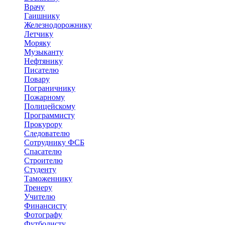
Врачу
Гаишнику
Железнодорожнику
Летчику
Моряку
Музыканту
Нефтянику
Писателю
Повару
Пограничнику
Пожарному
Полицейскому
Программисту
Прокурору
Следователю
Сотруднику ФСБ
Спасателю
Строителю
Студенту
Таможеннику
Тренеру
Учителю
Финансисту
Фотографу
Футболисту