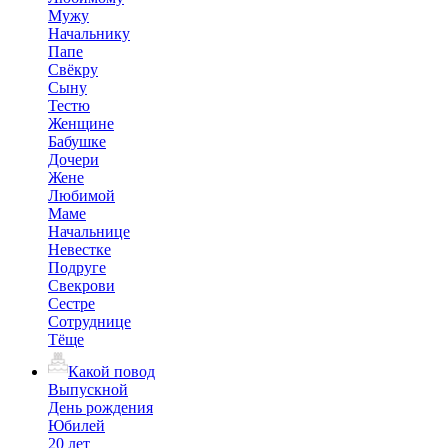
Мужу
Начальнику
Папе
Свёкру
Сыну
Тестю
Женщине
Бабушке
Дочери
Жене
Любимой
Маме
Начальнице
Невестке
Подруге
Свекрови
Сестре
Сотруднице
Тёще
Какой повод
Выпускной
День рождения
Юбилей
20 лет