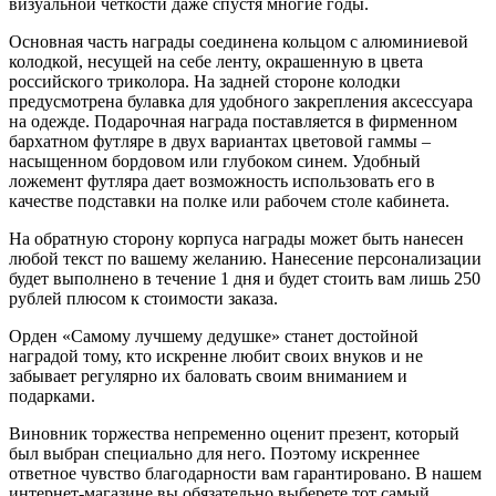
визуальной четкости даже спустя многие годы.
Основная часть награды соединена кольцом с алюминиевой
колодкой, несущей на себе ленту, окрашенную в цвета
российского триколора. На задней стороне колодки
предусмотрена булавка для удобного закрепления аксессуара
на одежде. Подарочная награда поставляется в фирменном
бархатном футляре в двух вариантах цветовой гаммы –
насыщенном бордовом или глубоком синем. Удобный
ложемент футляра дает возможность использовать его в
качестве подставки на полке или рабочем столе кабинета.
На обратную сторону корпуса награды может быть нанесен
любой текст по вашему желанию. Нанесение персонализации
будет выполнено в течение 1 дня и будет стоить вам лишь 250
рублей плюсом к стоимости заказа.
Орден «Самому лучшему дедушке» станет достойной
наградой тому, кто искренне любит своих внуков и не
забывает регулярно их баловать своим вниманием и
подарками.
Виновник торжества непременно оценит презент, который
был выбран специально для него. Поэтому искреннее
ответное чувство благодарности вам гарантировано. В нашем
интернет-магазине вы обязательно выберете тот самый