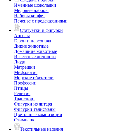
Именные шоколадки
Медовые наборы
Наборы конфет
Печенье с предсказаниями
Статуэтки и фигурки
Ангелы
Герои и персонажи
Дикие животные
Домашние животные
Известные личности
Люди
Матрешки
Мифология
Морские обитатели
Профессии
Птицы
Религия
Транспорт
Фигурки из янтаря
Фигурки-талисманы
Цветочные композиции
Стимпанк
Текстильные изделия