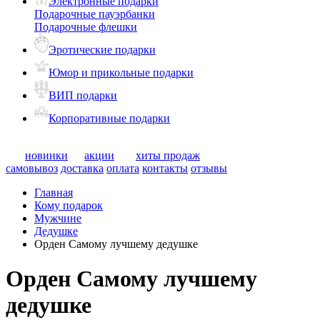
Электронные подарки
Подарочные пауэрбанки
Подарочные флешки
Эротические подарки
Юмор и прикольные подарки
ВИП подарки
Корпоративные подарки
новинки
акции
хиты продаж
самовывоз
доставка
оплата
контакты
отзывы
Главная
Кому подарок
Мужчине
Дедушке
Орден Самому лучшему дедушке
Орден Самому лучшему
дедушке