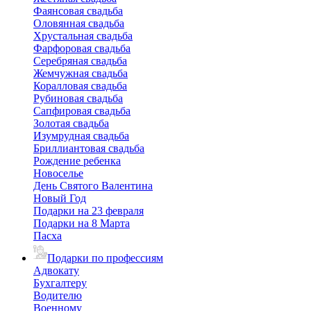
Фаянсовая свадьба
Оловянная свадьба
Хрустальная свадьба
Фарфоровая свадьба
Серебряная свадьба
Жемчужная свадьба
Коралловая свадьба
Рубиновая свадьба
Сапфировая свадьба
Золотая свадьба
Изумрудная свадьба
Бриллиантовая свадьба
Рождение ребенка
Новоселье
День Святого Валентина
Новый Год
Подарки на 23 февраля
Подарки на 8 Марта
Пасха
Подарки по профессиям
Адвокату
Бухгалтеру
Водителю
Военному