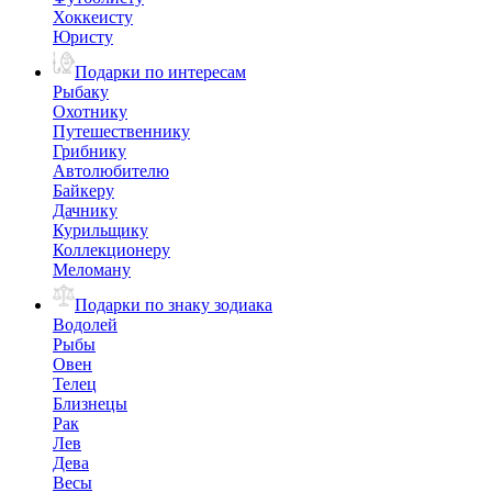
Хоккеисту
Юристу
Подарки по интересам
Рыбаку
Охотнику
Путешественнику
Грибнику
Автолюбителю
Байкеру
Дачнику
Курильщику
Коллекционеру
Меломану
Подарки по знаку зодиака
Водолей
Рыбы
Овен
Телец
Близнецы
Рак
Лев
Дева
Весы