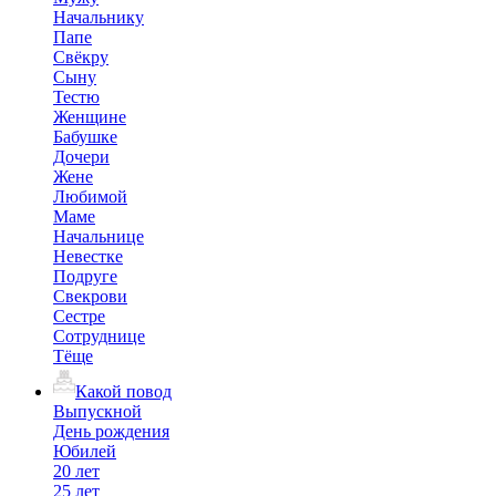
Начальнику
Папе
Свёкру
Сыну
Тестю
Женщине
Бабушке
Дочери
Жене
Любимой
Маме
Начальнице
Невестке
Подруге
Свекрови
Сестре
Сотруднице
Тёще
Какой повод
Выпускной
День рождения
Юбилей
20 лет
25 лет