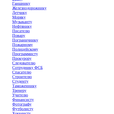
Гаишнику
Железнодорожнику
Летчику
Моряку
Музыканту
Нефтянику
Писателю
Повару
Пограничнику
Пожарному
Полицейскому
Программисту
Прокурору
Следователю
Сотруднику ФСБ
Спасателю
Строителю
Студенту
Таможеннику
Тренеру
Учителю
Финансисту
Фотографу
Футболисту
Хоккеисту