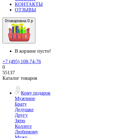
КОНТАКТЫ
ОТЗЫВЫ
0
товаров
на
0 р
В корзине пусто!
+7 (495) 108-74-76
0
55137
Каталог товаров
Кому подарок
Мужчине
Брату
Дедушке
Другу
Зятю
Коллеге
Любимому
Мужу