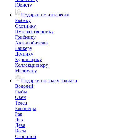
Юристу
Подарки по интересам
Рыбаку
Охотнику
Путешественнику
Грибнику
Автолюбителю
Байкеру
Дачнику
Курильщику
Коллекционеру
Меломану
Подарки по знаку зодиака
Водолей
Рыбы
Овен
Телец
Близнецы
Рак
Лев
Дева
Весы
Скорпион