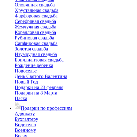
Оловянная свадьба
Хрустальная свадьба
Фарфоровая свадьба
Серебряная свадьба
Жемчужная свадьба
Коралловая свадьба
Рубиновая свадьба
Сапфировая свадьба
Золотая свадьба
Изумрудная свадьба
Бриллиантовая свадьба
Рождение ребенка
Новоселье
День Святого Валентина
Новый Год
Подарки на 23 февраля
Подарки на 8 Марта
Пасха
Подарки по профессиям
Адвокату
Бухгалтеру
Водителю
Военному
Врачу