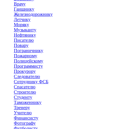
Врачу
Гаишнику
Железнодорожнику
Летчику
Моряку
Музыканту
Нефтянику
Писателю
Повару
Пограничнику
Пожарному
Полицейскому
Программисту
Прокурору
Следователю
Сотруднику ФСБ
Спасателю
Строителю
Студенту
Таможеннику
Тренеру
Учителю
Финансисту
Фотографу
Футболисту