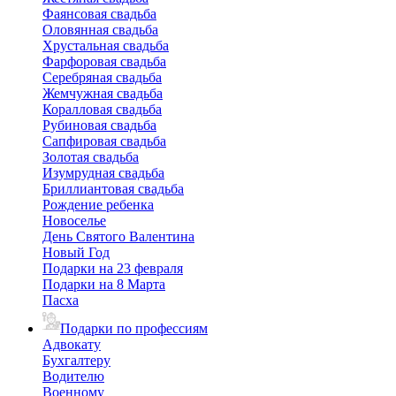
Фаянсовая свадьба
Оловянная свадьба
Хрустальная свадьба
Фарфоровая свадьба
Серебряная свадьба
Жемчужная свадьба
Коралловая свадьба
Рубиновая свадьба
Сапфировая свадьба
Золотая свадьба
Изумрудная свадьба
Бриллиантовая свадьба
Рождение ребенка
Новоселье
День Святого Валентина
Новый Год
Подарки на 23 февраля
Подарки на 8 Марта
Пасха
Подарки по профессиям
Адвокату
Бухгалтеру
Водителю
Военному