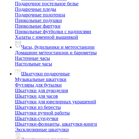
Подарочное постельное белье
Подарочные пледы
Подарочные полотенца
Прикольные подушки
Прикольные фартуки
Прикольные футболки с надписями
Халаты с именной вышивкой
Часы, будильники и метеостанции
Домашние метеостанции и барометры
Настенные часы
Настольные часы
Шкатулки подарочные
Музыкальные шкатулки
Футляры для бутылки
Шкатулки для рукоделия
Шкатулки для часов
Шкатулки для ювелирных украшений
Шкатулки из бересты
Шкатулки ручной работы
Шкатулки-сундучки
Шкатулки-фолианты, шкатулки-книги
Эксклюзивные шкатулки