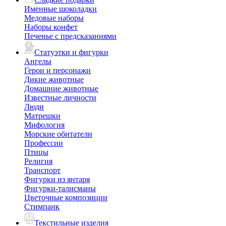
Именные шоколадки
Медовые наборы
Наборы конфет
Печенье с предсказаниями
Статуэтки и фигурки
Ангелы
Герои и персонажи
Дикие животные
Домашние животные
Известные личности
Люди
Матрешки
Мифология
Морские обитатели
Профессии
Птицы
Религия
Транспорт
Фигурки из янтаря
Фигурки-талисманы
Цветочные композиции
Стимпанк
Текстильные изделия