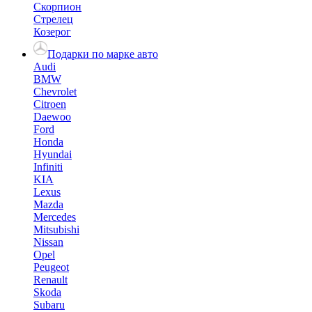
Скорпион
Стрелец
Козерог
Подарки по марке авто
Audi
BMW
Chevrolet
Citroen
Daewoo
Ford
Honda
Hyundai
Infiniti
KIA
Lexus
Mazda
Mercedes
Mitsubishi
Nissan
Opel
Peugeot
Renault
Skoda
Subaru