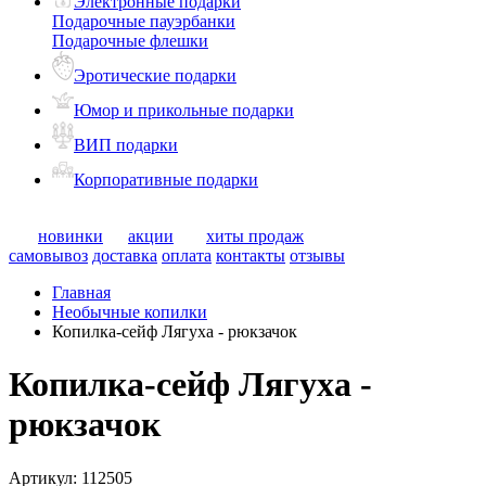
Электронные подарки
Подарочные пауэрбанки
Подарочные флешки
Эротические подарки
Юмор и прикольные подарки
ВИП подарки
Корпоративные подарки
новинки
акции
хиты продаж
самовывоз
доставка
оплата
контакты
отзывы
Главная
Необычные копилки
Копилка-сейф Лягуха - рюкзачок
Копилка-сейф Лягуха -
рюкзачок
Артикул:
112505