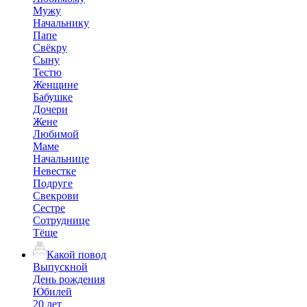
Мужу
Начальнику
Папе
Свёкру
Сыну
Тестю
Женщине
Бабушке
Дочери
Жене
Любимой
Маме
Начальнице
Невестке
Подруге
Свекрови
Сестре
Сотруднице
Тёще
Какой повод
Выпускной
День рождения
Юбилей
20 лет