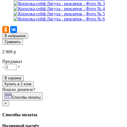
В избранное
Сравнить
2 909 р
Предзаказ
-
+
В корзину
Купить в 1 клик
Нашли дешевле?
Cпособы оплаты
×
Cпособы оплаты
Наличный расчёт