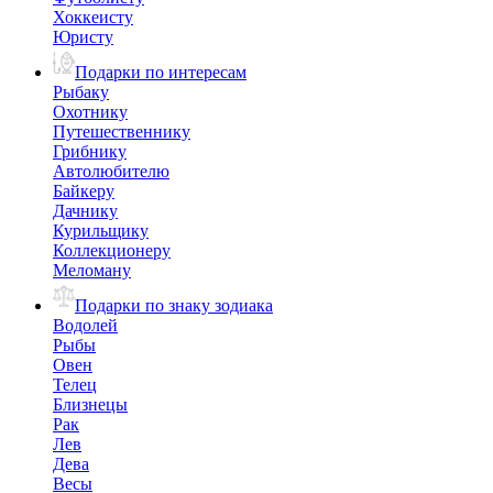
Хоккеисту
Юристу
Подарки по интересам
Рыбаку
Охотнику
Путешественнику
Грибнику
Автолюбителю
Байкеру
Дачнику
Курильщику
Коллекционеру
Меломану
Подарки по знаку зодиака
Водолей
Рыбы
Овен
Телец
Близнецы
Рак
Лев
Дева
Весы