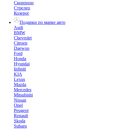
Скорпион
Стрелец
Козерог
Подарки по марке авто
Audi
BMW
Chevrolet
Citroen
Daewoo
Ford
Honda
Hyundai
Infiniti
KIA
Lexus
Mazda
Mercedes
Mitsubishi
Nissan
Opel
Peugeot
Renault
Skoda
Subaru