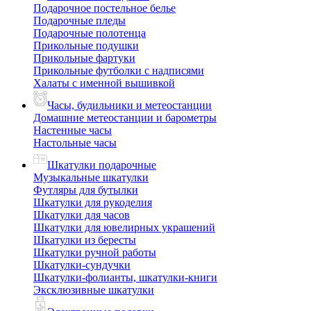
Подарочное постельное белье
Подарочные пледы
Подарочные полотенца
Прикольные подушки
Прикольные фартуки
Прикольные футболки с надписями
Халаты с именной вышивкой
Часы, будильники и метеостанции
Домашние метеостанции и барометры
Настенные часы
Настольные часы
Шкатулки подарочные
Музыкальные шкатулки
Футляры для бутылки
Шкатулки для рукоделия
Шкатулки для часов
Шкатулки для ювелирных украшений
Шкатулки из бересты
Шкатулки ручной работы
Шкатулки-сундучки
Шкатулки-фолианты, шкатулки-книги
Эксклюзивные шкатулки