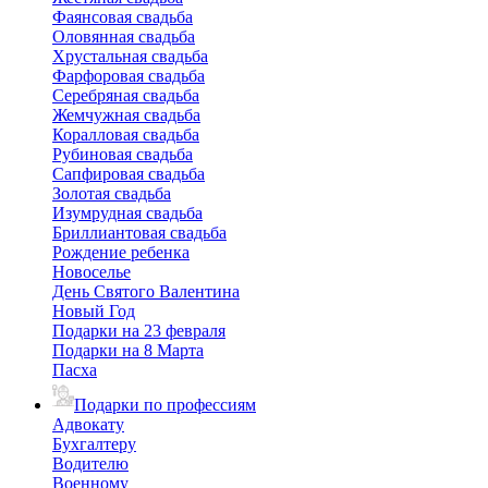
Фаянсовая свадьба
Оловянная свадьба
Хрустальная свадьба
Фарфоровая свадьба
Серебряная свадьба
Жемчужная свадьба
Коралловая свадьба
Рубиновая свадьба
Сапфировая свадьба
Золотая свадьба
Изумрудная свадьба
Бриллиантовая свадьба
Рождение ребенка
Новоселье
День Святого Валентина
Новый Год
Подарки на 23 февраля
Подарки на 8 Марта
Пасха
Подарки по профессиям
Адвокату
Бухгалтеру
Водителю
Военному