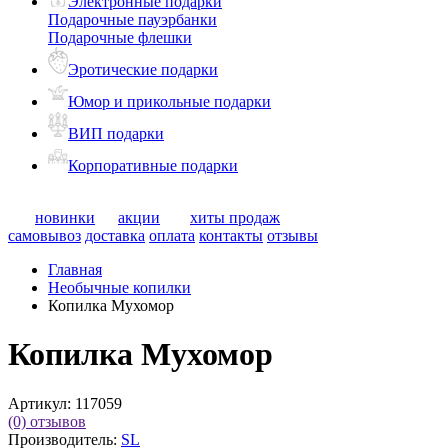
Электронные подарки
Подарочные пауэрбанки
Подарочные флешки
Эротические подарки
Юмор и прикольные подарки
ВИП подарки
Корпоративные подарки
новинки
акции
хиты продаж
самовывоз
доставка
оплата
контакты
отзывы
Главная
Необычные копилки
Копилка Мухомор
Копилка Мухомор
Артикул:
117059
(0)
отзывов
Производитель:
SL