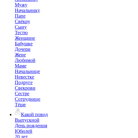
Мужу
Начальнику
Папе
Свёкру
Сыну
Тестю
Женщине
Бабушке
Дочери
Жене
Любимой
Маме
Начальнице
Невестке
Подруге
Свекрови
Сестре
Сотруднице
Тёще
Какой повод
Выпускной
День рождения
Юбилей
20 лет