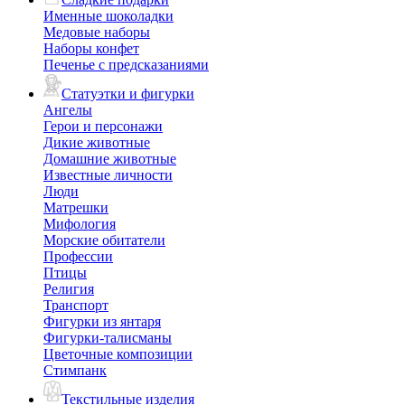
Именные шоколадки
Медовые наборы
Наборы конфет
Печенье с предсказаниями
Статуэтки и фигурки
Ангелы
Герои и персонажи
Дикие животные
Домашние животные
Известные личности
Люди
Матрешки
Мифология
Морские обитатели
Профессии
Птицы
Религия
Транспорт
Фигурки из янтаря
Фигурки-талисманы
Цветочные композиции
Стимпанк
Текстильные изделия