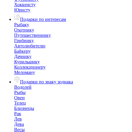
Хоккеисту
Юристу
Подарки по интересам
Рыбаку
Охотнику
Путешественнику
Грибнику
Автолюбителю
Байкеру
Дачнику
Курильщику
Коллекционеру
Меломану
Подарки по знаку зодиака
Водолей
Рыбы
Овен
Телец
Близнецы
Рак
Лев
Дева
Весы