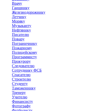
Врачу
Гаишнику
Железнодорожнику
Летчику
Моряку
Музыканту
Нефтянику
Писателю
Повару
Пограничнику
Пожарному
Полицейскому
Программисту
Прокурору
Следователю
Сотруднику ФСБ
Спасателю
Строителю
Студенту
Таможеннику
Тренеру
Учителю
Финансисту
Фотографу
Футболисту