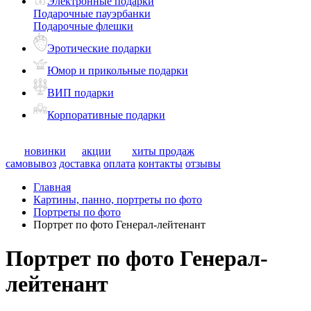
Электронные подарки
Подарочные пауэрбанки
Подарочные флешки
Эротические подарки
Юмор и прикольные подарки
ВИП подарки
Корпоративные подарки
новинки
акции
хиты продаж
самовывоз
доставка
оплата
контакты
отзывы
Главная
Картины, панно, портреты по фото
Портреты по фото
Портрет по фото Генерал-лейтенант
Портрет по фото Генерал-
лейтенант