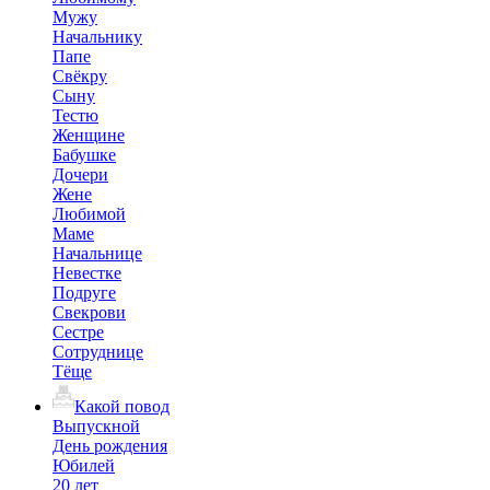
Мужу
Начальнику
Папе
Свёкру
Сыну
Тестю
Женщине
Бабушке
Дочери
Жене
Любимой
Маме
Начальнице
Невестке
Подруге
Свекрови
Сестре
Сотруднице
Тёще
Какой повод
Выпускной
День рождения
Юбилей
20 лет