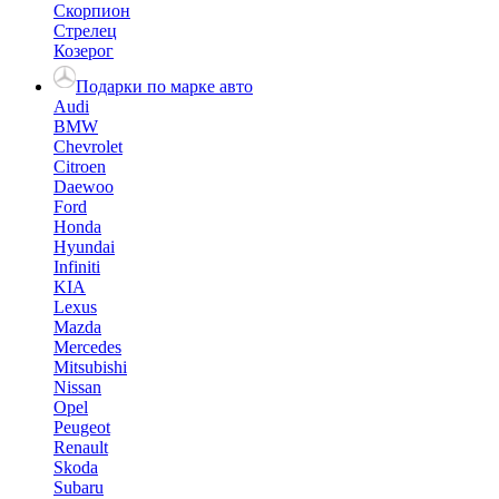
Скорпион
Стрелец
Козерог
Подарки по марке авто
Audi
BMW
Chevrolet
Citroen
Daewoo
Ford
Honda
Hyundai
Infiniti
KIA
Lexus
Mazda
Mercedes
Mitsubishi
Nissan
Opel
Peugeot
Renault
Skoda
Subaru