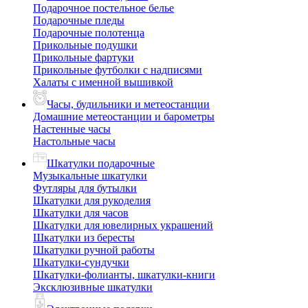
Подарочное постельное белье
Подарочные пледы
Подарочные полотенца
Прикольные подушки
Прикольные фартуки
Прикольные футболки с надписями
Халаты с именной вышивкой
Часы, будильники и метеостанции
Домашние метеостанции и барометры
Настенные часы
Настольные часы
Шкатулки подарочные
Музыкальные шкатулки
Футляры для бутылки
Шкатулки для рукоделия
Шкатулки для часов
Шкатулки для ювелирных украшений
Шкатулки из бересты
Шкатулки ручной работы
Шкатулки-сундучки
Шкатулки-фолианты, шкатулки-книги
Эксклюзивные шкатулки