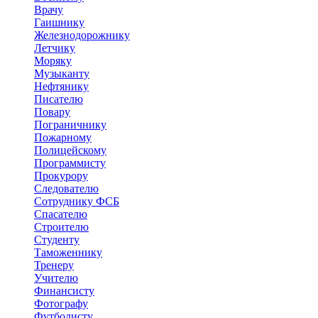
Врачу
Гаишнику
Железнодорожнику
Летчику
Моряку
Музыканту
Нефтянику
Писателю
Повару
Пограничнику
Пожарному
Полицейскому
Программисту
Прокурору
Следователю
Сотруднику ФСБ
Спасателю
Строителю
Студенту
Таможеннику
Тренеру
Учителю
Финансисту
Фотографу
Футболисту