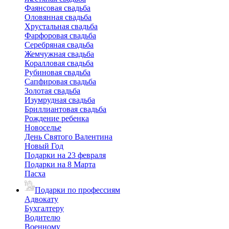
Фаянсовая свадьба
Оловянная свадьба
Хрустальная свадьба
Фарфоровая свадьба
Серебряная свадьба
Жемчужная свадьба
Коралловая свадьба
Рубиновая свадьба
Сапфировая свадьба
Золотая свадьба
Изумрудная свадьба
Бриллиантовая свадьба
Рождение ребенка
Новоселье
День Святого Валентина
Новый Год
Подарки на 23 февраля
Подарки на 8 Марта
Пасха
Подарки по профессиям
Адвокату
Бухгалтеру
Водителю
Военному