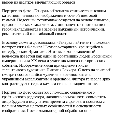
выбор из десятков впечатляющих образов!
Портрет по фото «Генерал-лейтенант» отличается высоким
качеством, четкостью изображения и сочной цветовой
гаммой. Подобный фотоколлаж создается на основе снимков,
предоставляемых заказчиком. Лицо запечатленного на них
героя накладывается на заранее выбранный исторический,
романтический или забавный сюжет.
В основу сюжета фотоколлажа «Генерал-лейтенант» положен
портрет князя Феликса Юсупова-старшего, хранящийся в
петербургском Эрмитаже. Этот высокопоставленный
вельможа известен как один из богатейших людей Российской
империи начала XX века и участник многих исторических
событий. Изображение князя принадлежит кисти
талантливого художника Николая Беккера. С него на зрителей
смотрит состоявшийся мужчина в военном кителе,
украшенном аксельбантом и орденами. Фигура генерала ярко
контрастирует с серым камнем стены на заднем плане.
Портрет по фото создается с помощью современного
графического редактора, дающего возможность совместить
лицо будущего получателя презента с фоновым сюжетом с
полным учетом цветовых особенностей и освещенности
изображения. После компьютерной обработки оно