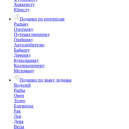
Хоккеисту
Юристу
Подарки по интересам
Рыбаку
Охотнику
Путешественнику
Грибнику
Автолюбителю
Байкеру
Дачнику
Курильщику
Коллекционеру
Меломану
Подарки по знаку зодиака
Водолей
Рыбы
Овен
Телец
Близнецы
Рак
Лев
Дева
Весы