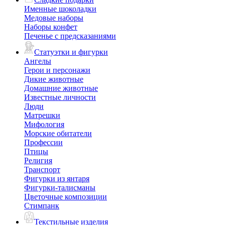
Именные шоколадки
Медовые наборы
Наборы конфет
Печенье с предсказаниями
Статуэтки и фигурки
Ангелы
Герои и персонажи
Дикие животные
Домашние животные
Известные личности
Люди
Матрешки
Мифология
Морские обитатели
Профессии
Птицы
Религия
Транспорт
Фигурки из янтаря
Фигурки-талисманы
Цветочные композиции
Стимпанк
Текстильные изделия