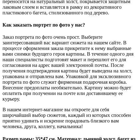
переносится на натуральный холст, покрывается защитным
лаковым слоем и вставляется в рамку из декоративного
пластикового багета, стилизованного под дерево.
Как заказать портрет по фото у нас?
Заказ портрета по фото очень прост. Выберите
заинтересовавший вас вариант сюжета на нашем сайте. В
процессе оформления заказа прикрепите к нему выбранные
вами снимки будущего героя картины. В течение одного дня
наши специалисты подготовят макет и перешлют его для
согласования на адрес вашей электронной почты. После
получения подтверждения картина будет выведена на холст,
упакована и отправлена вам. Упаковкой для эксклюзивного
портрета по фото служит фирменная подарочная коробка.
Внесение предоплаты необязательно. Картину можно будет
оплатить при получении на почте или доставившему ее
курьеру.
В нашем интернет-магазине вы откроете для себя
широчайший выбор сюжетов, каждый из которых способен
приятно удивить и искренне порадовать близкого вам
человека, друга, коллегу, начальника!
Размер рамы: 35*47 см. Материал: льняной холст, багет из