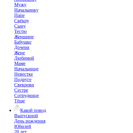
Мужу
Начальнику
Папе
Свёкру
Сыну
Тестю
Женщине
Бабушке
Дочери
Жене
Любимой
Маме
Начальнице
Невестке
Подруге
Свекрови
Сестре
Сотруднице
Тёще
Какой повод
Выпускной
День рождения
Юбилей
20 лет