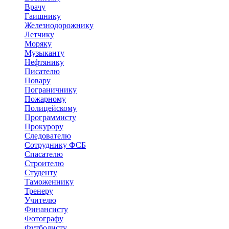
Врачу
Гаишнику
Железнодорожнику
Летчику
Моряку
Музыканту
Нефтянику
Писателю
Повару
Пограничнику
Пожарному
Полицейскому
Программисту
Прокурору
Следователю
Сотруднику ФСБ
Спасателю
Строителю
Студенту
Таможеннику
Тренеру
Учителю
Финансисту
Фотографу
Футболисту