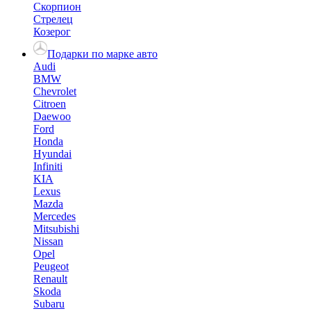
Скорпион
Стрелец
Козерог
Подарки по марке авто
Audi
BMW
Chevrolet
Citroen
Daewoo
Ford
Honda
Hyundai
Infiniti
KIA
Lexus
Mazda
Mercedes
Mitsubishi
Nissan
Opel
Peugeot
Renault
Skoda
Subaru