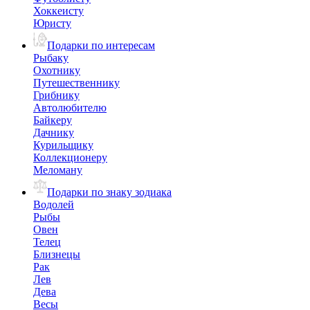
Хоккеисту
Юристу
Подарки по интересам
Рыбаку
Охотнику
Путешественнику
Грибнику
Автолюбителю
Байкеру
Дачнику
Курильщику
Коллекционеру
Меломану
Подарки по знаку зодиака
Водолей
Рыбы
Овен
Телец
Близнецы
Рак
Лев
Дева
Весы