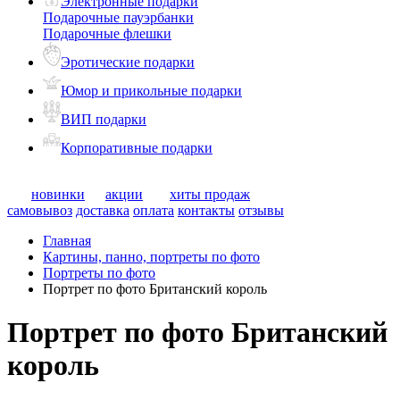
Электронные подарки
Подарочные пауэрбанки
Подарочные флешки
Эротические подарки
Юмор и прикольные подарки
ВИП подарки
Корпоративные подарки
новинки
акции
хиты продаж
самовывоз
доставка
оплата
контакты
отзывы
Главная
Картины, панно, портреты по фото
Портреты по фото
Портрет по фото Британский король
Портрет по фото Британский
король