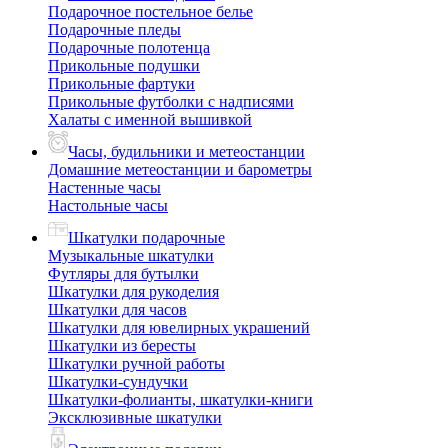
Подарочное постельное белье
Подарочные пледы
Подарочные полотенца
Прикольные подушки
Прикольные фартуки
Прикольные футболки с надписями
Халаты с именной вышивкой
Часы, будильники и метеостанции
Домашние метеостанции и барометры
Настенные часы
Настольные часы
Шкатулки подарочные
Музыкальные шкатулки
Футляры для бутылки
Шкатулки для рукоделия
Шкатулки для часов
Шкатулки для ювелирных украшений
Шкатулки из бересты
Шкатулки ручной работы
Шкатулки-сундучки
Шкатулки-фолианты, шкатулки-книги
Эксклюзивные шкатулки