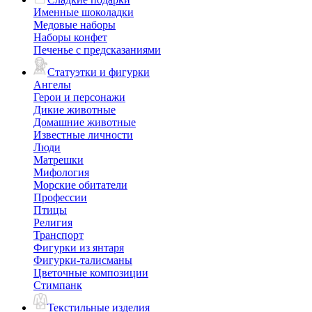
Именные шоколадки
Медовые наборы
Наборы конфет
Печенье с предсказаниями
Статуэтки и фигурки
Ангелы
Герои и персонажи
Дикие животные
Домашние животные
Известные личности
Люди
Матрешки
Мифология
Морские обитатели
Профессии
Птицы
Религия
Транспорт
Фигурки из янтаря
Фигурки-талисманы
Цветочные композиции
Стимпанк
Текстильные изделия