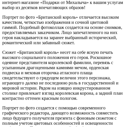
интернет-магазине «Подарки от Михалыча» к вашим услугам
выбор из десятков впечатляющих образов!
Портрет по фото «Британский король» отличается высоким
качеством, четкостью изображения и сочной цветовой
гаммой. Подобный фотоколлаж создается на основе снимков,
предоставляемых заказчиком. Лицо запечатленного на них
героя накладывается на заранее выбранный исторический,
романтический или забавный сюжет.
Сюжет «Британский король» несет на себе ясную печать
высокого социального положения его героя. Роскошное
одеяние представителя королевской фамилии, перевязь с
усыпанным драгоценными камнями мечом, орденская
подвеска и меховая оторочка атласного плаща
свидетельствуют о грядущем величии этого персонажа,
играющего далеко не последнюю роль в государственной и
мировой истории. Рядом на изящно инкрустированном
столике привлекает взгляд королевская корона, а задний план
контрастно оттенен красным пологом.
Портрет по фото создается с помощью современного
графического редактора, дающего возможность совместить
лицо будущего получателя презента с фоновым сюжетом с
полным учетом цветовых особенностей и освещенности