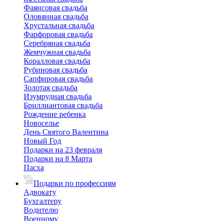
Фаянсовая свадьба
Оловянная свадьба
Хрустальная свадьба
Фарфоровая свадьба
Серебряная свадьба
Жемчужная свадьба
Коралловая свадьба
Рубиновая свадьба
Сапфировая свадьба
Золотая свадьба
Изумрудная свадьба
Бриллиантовая свадьба
Рождение ребенка
Новоселье
День Святого Валентина
Новый Год
Подарки на 23 февраля
Подарки на 8 Марта
Пасха
Подарки по профессиям
Адвокату
Бухгалтеру
Водителю
Военному