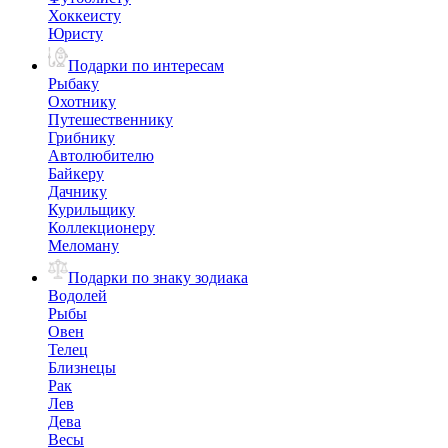
Хоккеисту
Юристу
Подарки по интересам
Рыбаку
Охотнику
Путешественнику
Грибнику
Автолюбителю
Байкеру
Дачнику
Курильщику
Коллекционеру
Меломану
Подарки по знаку зодиака
Водолей
Рыбы
Овен
Телец
Близнецы
Рак
Лев
Дева
Весы