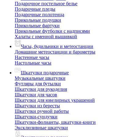
Подарочное постельное белье
Подарочные пледы
Подарочные полотенца
Прикольные подушки
Прикольные фартуки
Прикольные футболки с надписями
Халаты с именной вышивкой
Часы, будильники и метеостанции
Домашние метеостанции и барометры
Настенные часы
Настольные часы
Шкатулки подарочные
Музыкальные шкатулки
Футляры для бутылки
Шкатулки для рукоделия
Шкатулки для часов
Шкатулки для ювелирных украшений
Шкатулки из бересты
Шкатулки ручной работы
Шкатулки-сундучки
Шкатулки-фолианты, шкатулки-книги
Эксклюзивные шкатулки