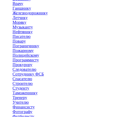
Врачу
Гаишнику
Железнодорожнику
Летчику
Моряку
Музыканту
Нефтянику
Писателю
Повару
Пограничнику
Пожарному
Полицейскому
Программисту
Прокурору
Следователю
Сотруднику ФСБ
Спасателю
Строителю
Студенту
Таможеннику
Тренеру
Учителю
Финансисту
Фотографу
Футболисту