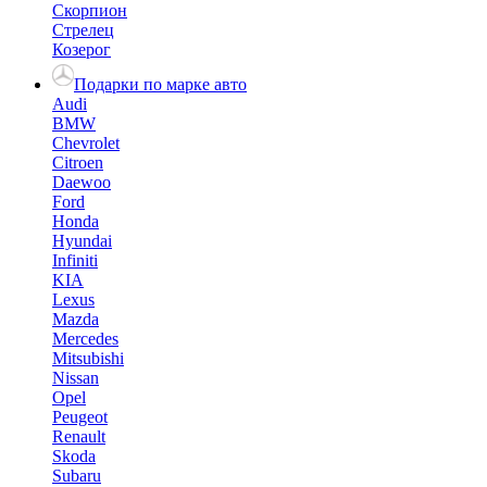
Скорпион
Стрелец
Козерог
Подарки по марке авто
Audi
BMW
Chevrolet
Citroen
Daewoo
Ford
Honda
Hyundai
Infiniti
KIA
Lexus
Mazda
Mercedes
Mitsubishi
Nissan
Opel
Peugeot
Renault
Skoda
Subaru