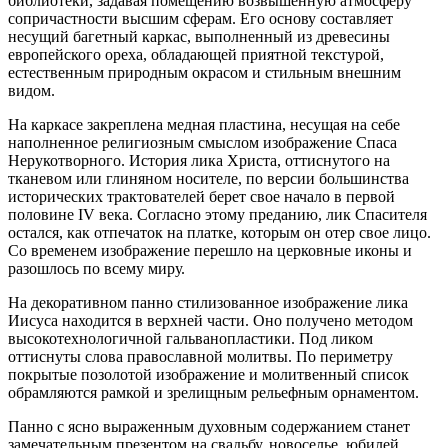
библиотеки, задавая помещению возвышенную атмосферу
сопричастности высшим сферам. Его основу составляет
несущий багетный каркас, выполненный из древесины
европейского ореха, обладающей приятной текстурой,
естественным природным окрасом и стильным внешним
видом.
На каркасе закреплена медная пластина, несущая на себе
наполненное религиозным смыслом изображение Спаса
Нерукотворного. История лика Христа, оттиснутого на
тканевом или глиняном носителе, по версии большинства
исторических трактователей берет свое начало в первой
половине IV века. Согласно этому преданию, лик Спасителя
остался, как отпечаток на платке, которым он отер свое лицо.
Со временем изображение перешло на церковные иконы и
разошлось по всему миру.
На декоративном панно стилизованное изображение лика
Иисуса находится в верхней части. Оно получено методом
высокотехнологичной гальванопластики. Под ликом
оттиснуты слова православной молитвы. По периметру
покрытые позолотой изображение и молитвенный список
обрамляются рамкой и зрелищным рельефным орнаментом.
Панно с ясно выраженным духовным содержанием станет
замечательным презентом на свадьбу, новоселье, юбилей,