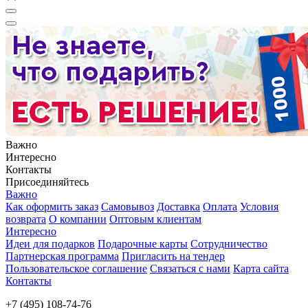
Важно
Интересно
Контакты
Присоединяйтесь
Важно
Как оформить заказ
Самовывоз
Доставка
Оплата
Условия
возврата
О компании
Оптовым клиентам
Интересно
Идеи для подарков
Подарочные карты
Сотрудничество
Партнерская программа
Пригласить на тендер
Пользовательское соглашение
Связаться с нами
Карта сайта
Контакты
+7 (495) 108-74-76