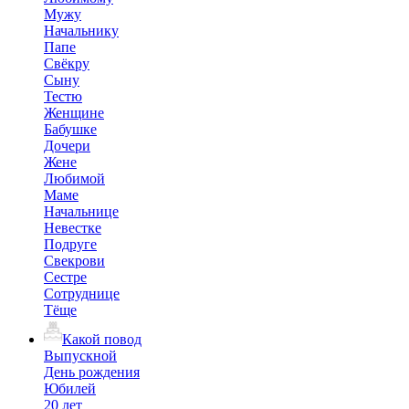
Мужу
Начальнику
Папе
Свёкру
Сыну
Тестю
Женщине
Бабушке
Дочери
Жене
Любимой
Маме
Начальнице
Невестке
Подруге
Свекрови
Сестре
Сотруднице
Тёще
Какой повод
Выпускной
День рождения
Юбилей
20 лет