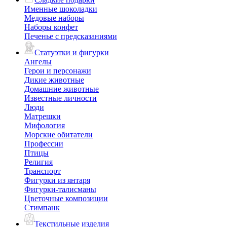
Именные шоколадки
Медовые наборы
Наборы конфет
Печенье с предсказаниями
Статуэтки и фигурки
Ангелы
Герои и персонажи
Дикие животные
Домашние животные
Известные личности
Люди
Матрешки
Мифология
Морские обитатели
Профессии
Птицы
Религия
Транспорт
Фигурки из янтаря
Фигурки-талисманы
Цветочные композиции
Стимпанк
Текстильные изделия