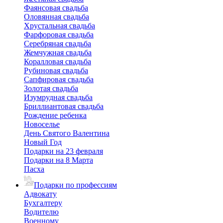
Фаянсовая свадьба
Оловянная свадьба
Хрустальная свадьба
Фарфоровая свадьба
Серебряная свадьба
Жемчужная свадьба
Коралловая свадьба
Рубиновая свадьба
Сапфировая свадьба
Золотая свадьба
Изумрудная свадьба
Бриллиантовая свадьба
Рождение ребенка
Новоселье
День Святого Валентина
Новый Год
Подарки на 23 февраля
Подарки на 8 Марта
Пасха
Подарки по профессиям
Адвокату
Бухгалтеру
Водителю
Военному