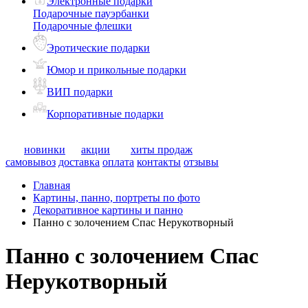
Электронные подарки
Подарочные пауэрбанки
Подарочные флешки
Эротические подарки
Юмор и прикольные подарки
ВИП подарки
Корпоративные подарки
новинки
акции
хиты продаж
самовывоз
доставка
оплата
контакты
отзывы
Главная
Картины, панно, портреты по фото
Декоративное картины и панно
Панно с золочением Спас Нерукотворный
Панно с золочением Спас
Нерукотворный