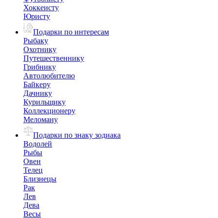
Хоккеисту
Юристу
Подарки по интересам
Рыбаку
Охотнику
Путешественнику
Грибнику
Автолюбителю
Байкеру
Дачнику
Курильщику
Коллекционеру
Меломану
Подарки по знаку зодиака
Водолей
Рыбы
Овен
Телец
Близнецы
Рак
Лев
Дева
Весы