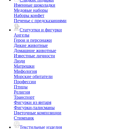
Именные шоколадки
Медовые наборы
Наборы конфет
Печенье с предсказаниями
Статуэтки и фигурки
Ангелы
Герои и персонажи
Дикие животные
Домашние животные
Известные личности
Люди
Матрешки
Мифология
Морские обитатели
Профессии
Птицы
Религия
Транспорт
Фигурки из янтаря
Фигурки-талисманы
Цветочные композиции
Стимпанк
Текстильные изделия