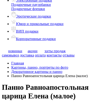
Электронные подарки
Подарочные пауэрбанки
Подарочные флешки
Эротические подарки
Юмор и прикольные подарки
ВИП подарки
Корпоративные подарки
новинки
акции
хиты продаж
самовывоз
доставка
оплата
контакты
отзывы
Главная
Картины, панно, портреты по фото
Декоративное картины и панно
Панно Равноапостольная царица Елена (малое)
Панно Равноапостольная
царица Елена (малое)