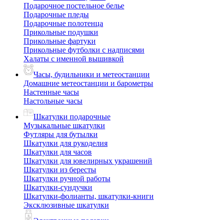
Подарочное постельное белье
Подарочные пледы
Подарочные полотенца
Прикольные подушки
Прикольные фартуки
Прикольные футболки с надписями
Халаты с именной вышивкой
Часы, будильники и метеостанции
Домашние метеостанции и барометры
Настенные часы
Настольные часы
Шкатулки подарочные
Музыкальные шкатулки
Футляры для бутылки
Шкатулки для рукоделия
Шкатулки для часов
Шкатулки для ювелирных украшений
Шкатулки из бересты
Шкатулки ручной работы
Шкатулки-сундучки
Шкатулки-фолианты, шкатулки-книги
Эксклюзивные шкатулки