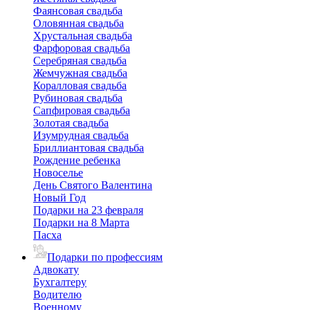
Фаянсовая свадьба
Оловянная свадьба
Хрустальная свадьба
Фарфоровая свадьба
Серебряная свадьба
Жемчужная свадьба
Коралловая свадьба
Рубиновая свадьба
Сапфировая свадьба
Золотая свадьба
Изумрудная свадьба
Бриллиантовая свадьба
Рождение ребенка
Новоселье
День Святого Валентина
Новый Год
Подарки на 23 февраля
Подарки на 8 Марта
Пасха
Подарки по профессиям
Адвокату
Бухгалтеру
Водителю
Военному