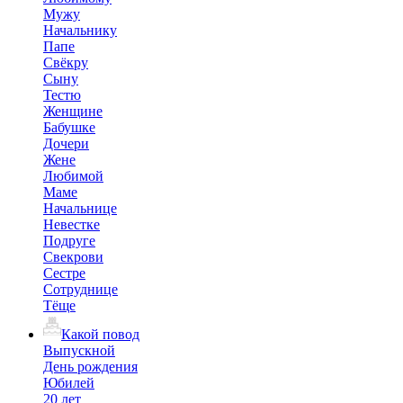
Мужу
Начальнику
Папе
Свёкру
Сыну
Тестю
Женщине
Бабушке
Дочери
Жене
Любимой
Маме
Начальнице
Невестке
Подруге
Свекрови
Сестре
Сотруднице
Тёще
Какой повод
Выпускной
День рождения
Юбилей
20 лет