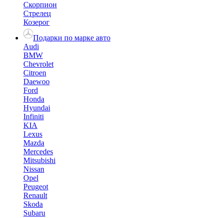
Скорпион
Стрелец
Козерог
Подарки по марке авто
Audi
BMW
Chevrolet
Citroen
Daewoo
Ford
Honda
Hyundai
Infiniti
KIA
Lexus
Mazda
Mercedes
Mitsubishi
Nissan
Opel
Peugeot
Renault
Skoda
Subaru