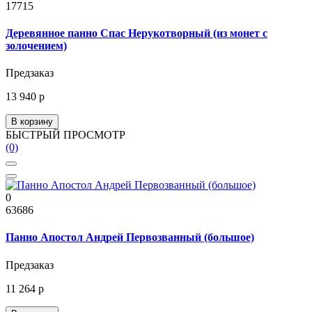
17715
Деревянное панно Спас Нерукотворный (из монет с
золочением)
Предзаказ
13 940 р
В корзину
БЫСТРЫЙ ПРОСМОТР
(0)
0
63686
Панно Апостол Андрей Первозванный (большое)
Предзаказ
11 264 р