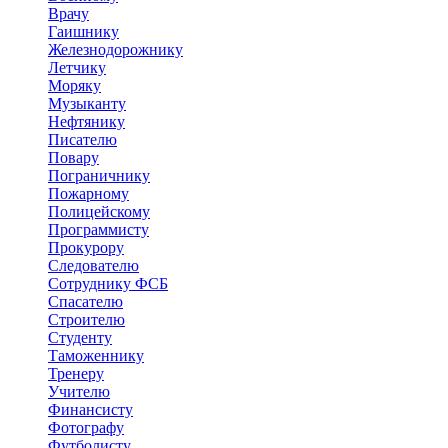
Врачу
Гаишнику
Железнодорожнику
Летчику
Моряку
Музыканту
Нефтянику
Писателю
Повару
Пограничнику
Пожарному
Полицейскому
Программисту
Прокурору
Следователю
Сотруднику ФСБ
Спасателю
Строителю
Студенту
Таможеннику
Тренеру
Учителю
Финансисту
Фотографу
Футболисту