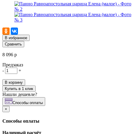
В избранное
Сравнить
8 096 р
Предзаказ
-
+
В корзину
Купить в 1 клик
Нашли дешевле?
Cпособы оплаты
×
Cпособы оплаты
Наличный расчёт