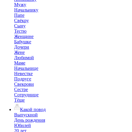
Мужу
Начальнику
Папе
Свёкру
Сыну
Тестю
Женщине
Бабушке
Дочери
Жене
Любимой
Маме
Начальнице
Невестке
Подруге
Свекрови
Сестре
Сотруднице
Тёще
Какой повод
Выпускной
День рождения
Юбилей
20 лет