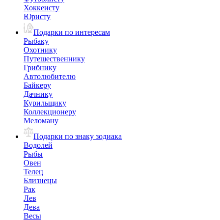
Хоккеисту
Юристу
Подарки по интересам
Рыбаку
Охотнику
Путешественнику
Грибнику
Автолюбителю
Байкеру
Дачнику
Курильщику
Коллекционеру
Меломану
Подарки по знаку зодиака
Водолей
Рыбы
Овен
Телец
Близнецы
Рак
Лев
Дева
Весы