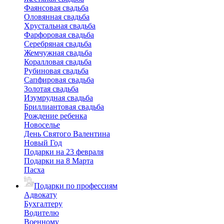
Фаянсовая свадьба
Оловянная свадьба
Хрустальная свадьба
Фарфоровая свадьба
Серебряная свадьба
Жемчужная свадьба
Коралловая свадьба
Рубиновая свадьба
Сапфировая свадьба
Золотая свадьба
Изумрудная свадьба
Бриллиантовая свадьба
Рождение ребенка
Новоселье
День Святого Валентина
Новый Год
Подарки на 23 февраля
Подарки на 8 Марта
Пасха
Подарки по профессиям
Адвокату
Бухгалтеру
Водителю
Военному