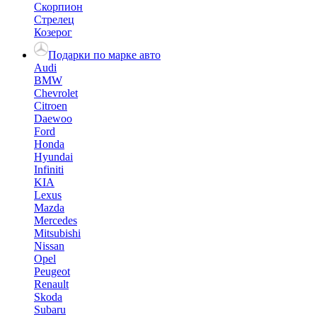
Скорпион
Стрелец
Козерог
Подарки по марке авто
Audi
BMW
Chevrolet
Citroen
Daewoo
Ford
Honda
Hyundai
Infiniti
KIA
Lexus
Mazda
Mercedes
Mitsubishi
Nissan
Opel
Peugeot
Renault
Skoda
Subaru