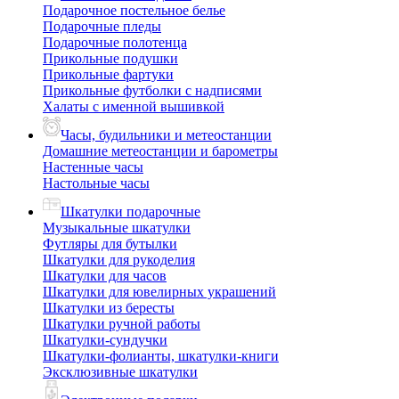
Подарочное постельное белье
Подарочные пледы
Подарочные полотенца
Прикольные подушки
Прикольные фартуки
Прикольные футболки с надписями
Халаты с именной вышивкой
Часы, будильники и метеостанции
Домашние метеостанции и барометры
Настенные часы
Настольные часы
Шкатулки подарочные
Музыкальные шкатулки
Футляры для бутылки
Шкатулки для рукоделия
Шкатулки для часов
Шкатулки для ювелирных украшений
Шкатулки из бересты
Шкатулки ручной работы
Шкатулки-сундучки
Шкатулки-фолианты, шкатулки-книги
Эксклюзивные шкатулки