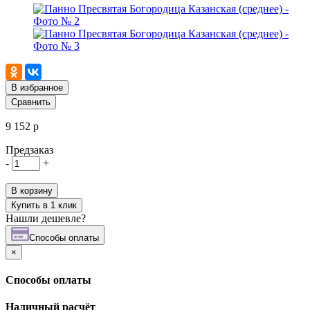
В избранное
Сравнить
9 152 р
Предзаказ
-
+
В корзину
Купить в 1 клик
Нашли дешевле?
Cпособы оплаты
×
Cпособы оплаты
Наличный расчёт