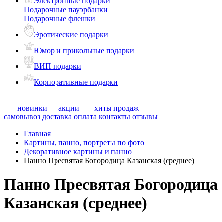
Электронные подарки
Подарочные пауэрбанки
Подарочные флешки
Эротические подарки
Юмор и прикольные подарки
ВИП подарки
Корпоративные подарки
новинки
акции
хиты продаж
самовывоз
доставка
оплата
контакты
отзывы
Главная
Картины, панно, портреты по фото
Декоративное картины и панно
Панно Пресвятая Богородица Казанская (среднее)
Панно Пресвятая Богородица
Казанская (среднее)