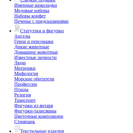
Именные шоколадки
Медовые наборы
Наборы конфет
Печенье с предсказаниями
Статуэтки и фигурки
Ангелы
Герои и персонажи
Дикие животные
Домашние животные
Известные личности
Люди
Матрешки
Мифология
Морские обитатели
Профессии
Птицы
Религия
Транспорт
Фигурки из янтаря
Фигурки-талисманы
Цветочные композиции
Стимпанк
Текстильные изделия