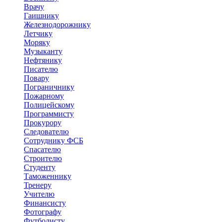
Врачу
Гаишнику
Железнодорожнику
Летчику
Моряку
Музыканту
Нефтянику
Писателю
Повару
Пограничнику
Пожарному
Полицейскому
Программисту
Прокурору
Следователю
Сотруднику ФСБ
Спасателю
Строителю
Студенту
Таможеннику
Тренеру
Учителю
Финансисту
Фотографу
Футболисту