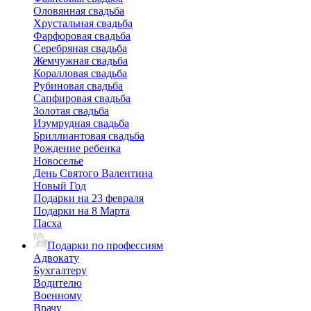
Оловянная свадьба
Хрустальная свадьба
Фарфоровая свадьба
Серебряная свадьба
Жемчужная свадьба
Коралловая свадьба
Рубиновая свадьба
Сапфировая свадьба
Золотая свадьба
Изумрудная свадьба
Бриллиантовая свадьба
Рождение ребенка
Новоселье
День Святого Валентина
Новый Год
Подарки на 23 февраля
Подарки на 8 Марта
Пасха
Подарки по профессиям
Адвокату
Бухгалтеру
Водителю
Военному
Врачу