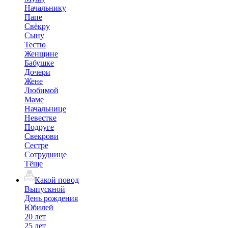
Начальнику
Папе
Свёкру
Сыну
Тестю
Женщине
Бабушке
Дочери
Жене
Любимой
Маме
Начальнице
Невестке
Подруге
Свекрови
Сестре
Сотруднице
Тёще
Какой повод
Выпускной
День рождения
Юбилей
20 лет
25 лет