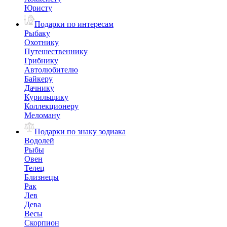
Юристу
Подарки по интересам
Рыбаку
Охотнику
Путешественнику
Грибнику
Автолюбителю
Байкеру
Дачнику
Курильщику
Коллекционеру
Меломану
Подарки по знаку зодиака
Водолей
Рыбы
Овен
Телец
Близнецы
Рак
Лев
Дева
Весы
Скорпион