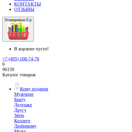
КОНТАКТЫ
ОТЗЫВЫ
0
товаров
на
0 р
В корзине пусто!
+7 (495) 108-74-76
0
96159
Каталог товаров
Кому подарок
Мужчине
Брату
Дедушке
Другу
Зятю
Коллеге
Любимому
Мужу