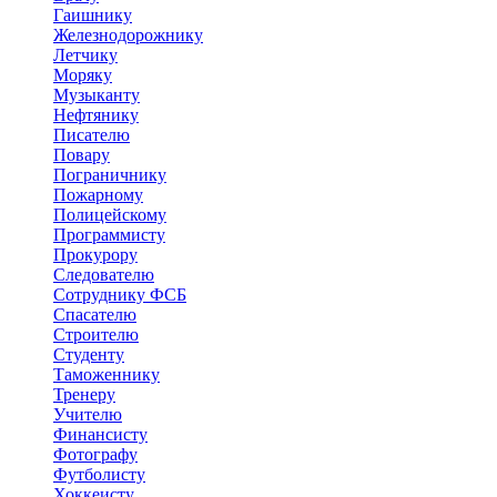
Гаишнику
Железнодорожнику
Летчику
Моряку
Музыканту
Нефтянику
Писателю
Повару
Пограничнику
Пожарному
Полицейскому
Программисту
Прокурору
Следователю
Сотруднику ФСБ
Спасателю
Строителю
Студенту
Таможеннику
Тренеру
Учителю
Финансисту
Фотографу
Футболисту
Хоккеисту