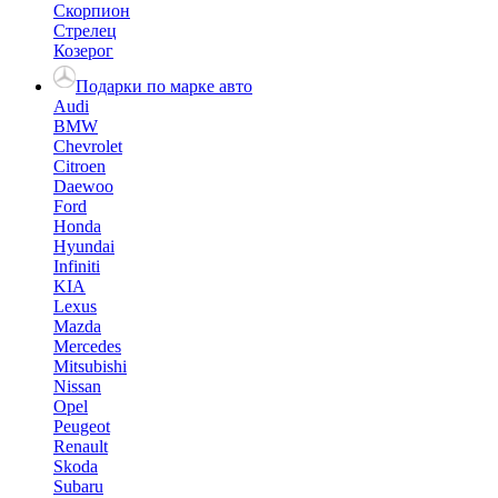
Скорпион
Стрелец
Козерог
Подарки по марке авто
Audi
BMW
Chevrolet
Citroen
Daewoo
Ford
Honda
Hyundai
Infiniti
KIA
Lexus
Mazda
Mercedes
Mitsubishi
Nissan
Opel
Peugeot
Renault
Skoda
Subaru