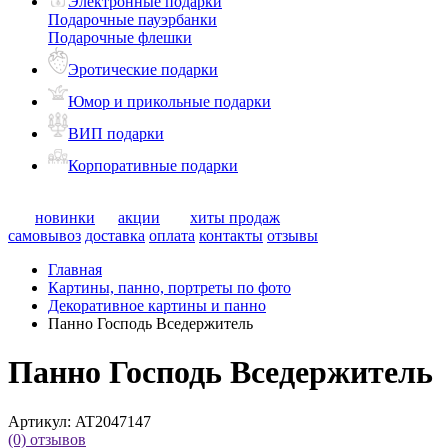
Электронные подарки
Подарочные пауэрбанки
Подарочные флешки
Эротические подарки
Юмор и прикольные подарки
ВИП подарки
Корпоративные подарки
новинки
акции
хиты продаж
самовывоз
доставка
оплата
контакты
отзывы
Главная
Картины, панно, портреты по фото
Декоративное картины и панно
Панно Господь Вседержитель
Панно Господь Вседержитель
Артикул:
AT2047147
(0)
отзывов