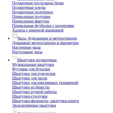
Подарочное постельное белье
Подарочные пледы
Подарочные полотенца
Прикольные подушки
Прикольные фартуки
Прикольные футболки с надписями
Халаты с именной вышивкой
Часы, будильники и метеостанции
Домашние метеостанции и барометры
Настенные часы
Настольные часы
Шкатулки подарочные
Музыкальные шкатулки
Футляры для бутылки
Шкатулки для рукоделия
Шкатулки для часов
Шкатулки для ювелирных украшений
Шкатулки из бересты
Шкатулки ручной работы
Шкатулки-сундучки
Шкатулки-фолианты, шкатулки-книги
Эксклюзивные шкатулки