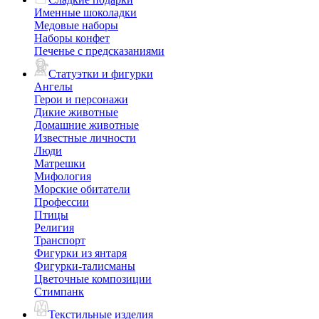
Именные шоколадки
Медовые наборы
Наборы конфет
Печенье с предсказаниями
Статуэтки и фигурки
Ангелы
Герои и персонажи
Дикие животные
Домашние животные
Известные личности
Люди
Матрешки
Мифология
Морские обитатели
Профессии
Птицы
Религия
Транспорт
Фигурки из янтаря
Фигурки-талисманы
Цветочные композиции
Стимпанк
Текстильные изделия