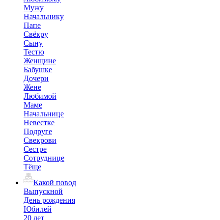
Мужу
Начальнику
Папе
Свёкру
Сыну
Тестю
Женщине
Бабушке
Дочери
Жене
Любимой
Маме
Начальнице
Невестке
Подруге
Свекрови
Сестре
Сотруднице
Тёще
Какой повод
Выпускной
День рождения
Юбилей
20 лет