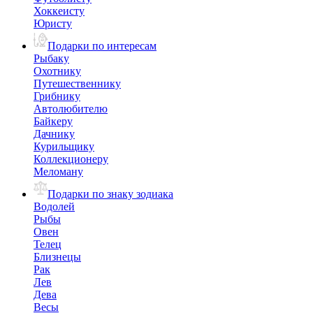
Хоккеисту
Юристу
Подарки по интересам
Рыбаку
Охотнику
Путешественнику
Грибнику
Автолюбителю
Байкеру
Дачнику
Курильщику
Коллекционеру
Меломану
Подарки по знаку зодиака
Водолей
Рыбы
Овен
Телец
Близнецы
Рак
Лев
Дева
Весы