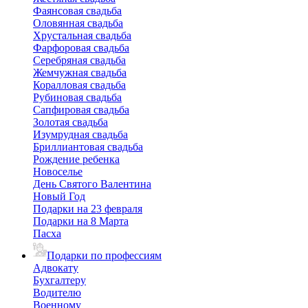
Фаянсовая свадьба
Оловянная свадьба
Хрустальная свадьба
Фарфоровая свадьба
Серебряная свадьба
Жемчужная свадьба
Коралловая свадьба
Рубиновая свадьба
Сапфировая свадьба
Золотая свадьба
Изумрудная свадьба
Бриллиантовая свадьба
Рождение ребенка
Новоселье
День Святого Валентина
Новый Год
Подарки на 23 февраля
Подарки на 8 Марта
Пасха
Подарки по профессиям
Адвокату
Бухгалтеру
Водителю
Военному