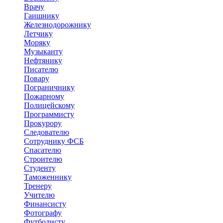
Врачу
Гаишнику
Железнодорожнику
Летчику
Моряку
Музыканту
Нефтянику
Писателю
Повару
Пограничнику
Пожарному
Полицейскому
Программисту
Прокурору
Следователю
Сотруднику ФСБ
Спасателю
Строителю
Студенту
Таможеннику
Тренеру
Учителю
Финансисту
Фотографу
Футболисту