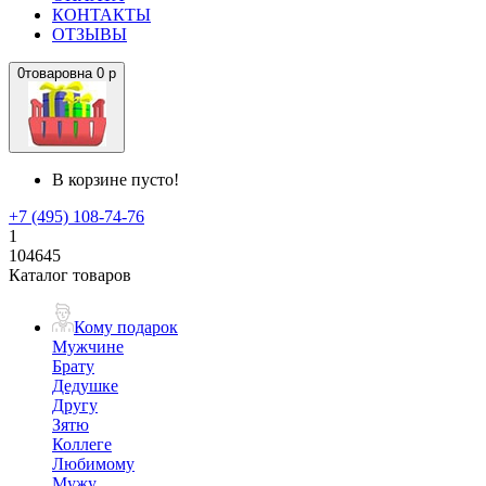
КОНТАКТЫ
ОТЗЫВЫ
0
товаров
на
0 р
В корзине пусто!
+7 (495) 108-74-76
1
104645
Каталог товаров
Кому подарок
Мужчине
Брату
Дедушке
Другу
Зятю
Коллеге
Любимому
Мужу