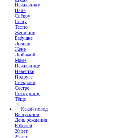
Начальнику
Папе
Свёкру
Сыну
Тестю
Женщине
Бабушке
Дочери
Жене
Любимой
Маме
Начальнице
Невестке
Подруге
Свекрови
Сестре
Сотруднице
Тёще
Какой повод
Выпускной
День рождения
Юбилей
20 лет
25 лет