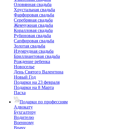
Оловянная свадьба
Хрустальная свадьба
Фарфоровая свадьба
Серебряная свадьба
Жемчужная свадьба
Коралловая свадьба
Рубиновая свадьба
Сапфировая свадьба
Золотая свадьба
Изумрудная свадьба
Бриллиантовая свадьба
Рождение ребенка
Новоселье
День Святого Валентина
Новый Год
Подарки на 23 февраля
Подарки на 8 Марта
Пасха
Подарки по профессиям
Адвокату
Бухгалтеру
Водителю
Военному
Врачу