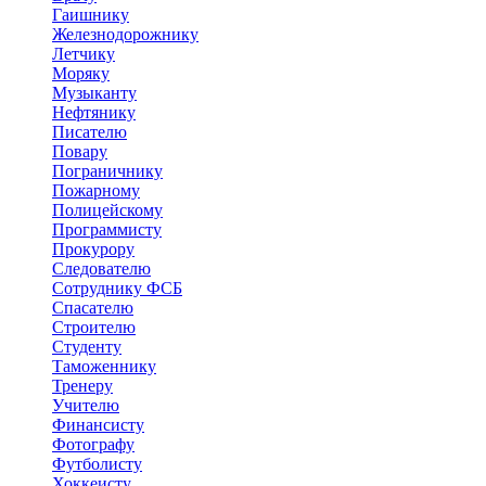
Гаишнику
Железнодорожнику
Летчику
Моряку
Музыканту
Нефтянику
Писателю
Повару
Пограничнику
Пожарному
Полицейскому
Программисту
Прокурору
Следователю
Сотруднику ФСБ
Спасателю
Строителю
Студенту
Таможеннику
Тренеру
Учителю
Финансисту
Фотографу
Футболисту
Хоккеисту