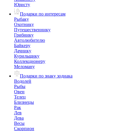
Юристу
Подарки по интересам
Рыбаку
Охотнику
Путешественнику
Грибнику
Автолюбителю
Байкеру
Дачнику
Курильщику
Коллекционеру
Меломану
Подарки по знаку зодиака
Водолей
Рыбы
Овен
Телец
Близнецы
Рак
Лев
Дева
Весы
Скорпион