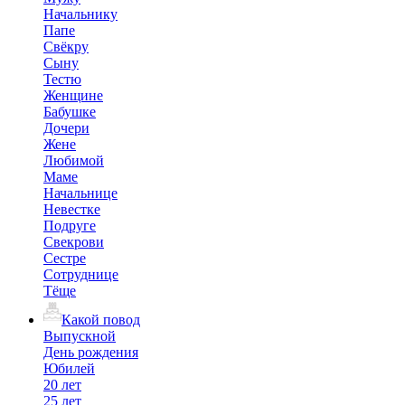
Начальнику
Папе
Свёкру
Сыну
Тестю
Женщине
Бабушке
Дочери
Жене
Любимой
Маме
Начальнице
Невестке
Подруге
Свекрови
Сестре
Сотруднице
Тёще
Какой повод
Выпускной
День рождения
Юбилей
20 лет
25 лет