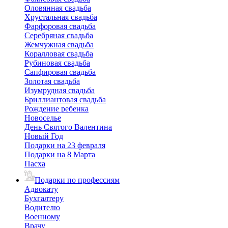
Оловянная свадьба
Хрустальная свадьба
Фарфоровая свадьба
Серебряная свадьба
Жемчужная свадьба
Коралловая свадьба
Рубиновая свадьба
Сапфировая свадьба
Золотая свадьба
Изумрудная свадьба
Бриллиантовая свадьба
Рождение ребенка
Новоселье
День Святого Валентина
Новый Год
Подарки на 23 февраля
Подарки на 8 Марта
Пасха
Подарки по профессиям
Адвокату
Бухгалтеру
Водителю
Военному
Врачу