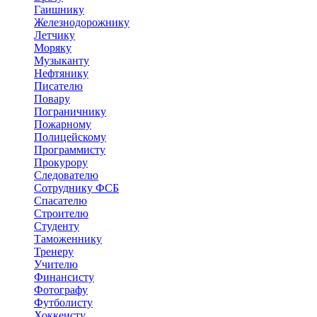
Гаишнику
Железнодорожнику
Летчику
Моряку
Музыканту
Нефтянику
Писателю
Повару
Пограничнику
Пожарному
Полицейскому
Программисту
Прокурору
Следователю
Сотруднику ФСБ
Спасателю
Строителю
Студенту
Таможеннику
Тренеру
Учителю
Финансисту
Фотографу
Футболисту
Хоккеисту