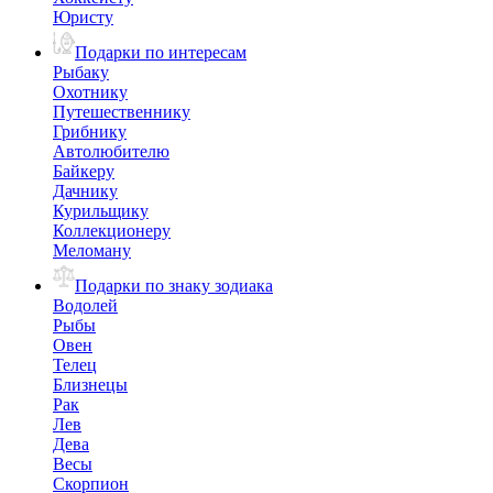
Юристу
Подарки по интересам
Рыбаку
Охотнику
Путешественнику
Грибнику
Автолюбителю
Байкеру
Дачнику
Курильщику
Коллекционеру
Меломану
Подарки по знаку зодиака
Водолей
Рыбы
Овен
Телец
Близнецы
Рак
Лев
Дева
Весы
Скорпион