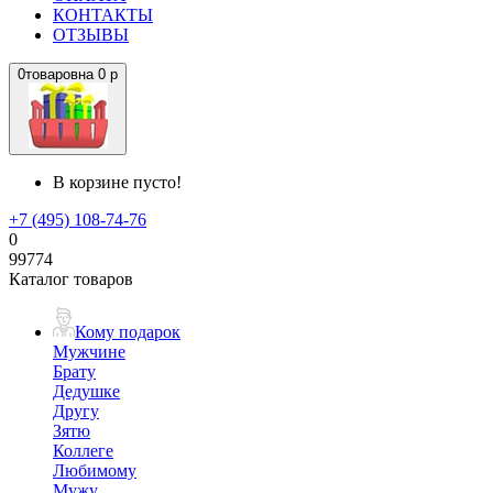
КОНТАКТЫ
ОТЗЫВЫ
0
товаров
на
0 р
В корзине пусто!
+7 (495) 108-74-76
0
99774
Каталог товаров
Кому подарок
Мужчине
Брату
Дедушке
Другу
Зятю
Коллеге
Любимому
Мужу