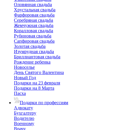
Оловянная свадьба
Хрустальная свадьба
Фарфоровая свадьба
Серебряная свадьба
Жемчужная свадьба
Коралловая свадьба
Рубиновая свадьба
Сапфировая свадьба
Золотая свадьба
Изумрудная свадьба
Бриллиантовая свадьба
Рождение ребенка
Новоселье
День Святого Валентина
Новый Год
Подарки на 23 февраля
Подарки на 8 Марта
Пасха
Подарки по профессиям
Адвокату
Бухгалтеру
Водителю
Военному
Врачу