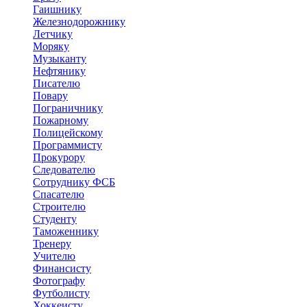
Гаишнику
Железнодорожнику
Летчику
Моряку
Музыканту
Нефтянику
Писателю
Повару
Пограничнику
Пожарному
Полицейскому
Программисту
Прокурору
Следователю
Сотруднику ФСБ
Спасателю
Строителю
Студенту
Таможеннику
Тренеру
Учителю
Финансисту
Фотографу
Футболисту
Хоккеисту