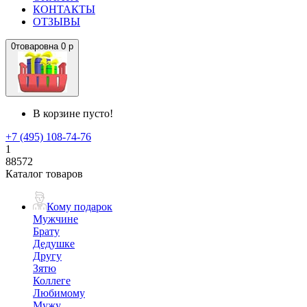
КОНТАКТЫ
ОТЗЫВЫ
0
товаров
на
0 р
В корзине пусто!
+7 (495) 108-74-76
1
88572
Каталог товаров
Кому подарок
Мужчине
Брату
Дедушке
Другу
Зятю
Коллеге
Любимому
Мужу