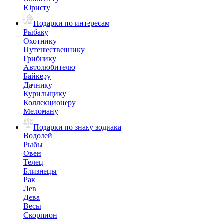
Юристу
Подарки по интересам
Рыбаку
Охотнику
Путешественнику
Грибнику
Автолюбителю
Байкеру
Дачнику
Курильщику
Коллекционеру
Меломану
Подарки по знаку зодиака
Водолей
Рыбы
Овен
Телец
Близнецы
Рак
Лев
Дева
Весы
Скорпион