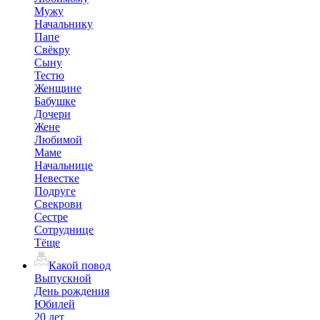
Мужу
Начальнику
Папе
Свёкру
Сыну
Тестю
Женщине
Бабушке
Дочери
Жене
Любимой
Маме
Начальнице
Невестке
Подруге
Свекрови
Сестре
Сотруднице
Тёще
Какой повод
Выпускной
День рождения
Юбилей
20 лет