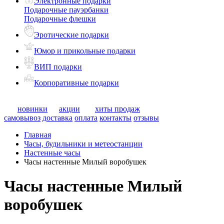
Электронные подарки
Подарочные пауэрбанки
Подарочные флешки
Эротические подарки
Юмор и прикольные подарки
ВИП подарки
Корпоративные подарки
новинки
акции
хиты продаж
самовывоз
доставка
оплата
контакты
отзывы
Главная
Часы, будильники и метеостанции
Настенные часы
Часы настенные Милый воробушек
Часы настенные Милый
воробушек