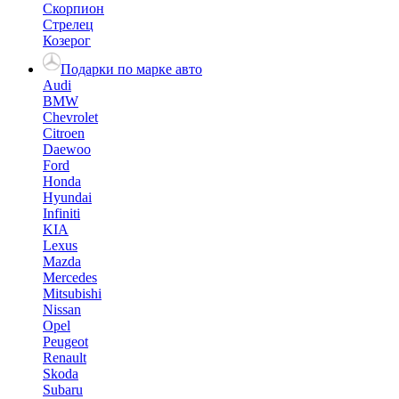
Скорпион
Стрелец
Козерог
Подарки по марке авто
Audi
BMW
Chevrolet
Citroen
Daewoo
Ford
Honda
Hyundai
Infiniti
KIA
Lexus
Mazda
Mercedes
Mitsubishi
Nissan
Opel
Peugeot
Renault
Skoda
Subaru