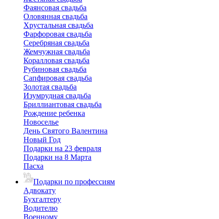
Фаянсовая свадьба
Оловянная свадьба
Хрустальная свадьба
Фарфоровая свадьба
Серебряная свадьба
Жемчужная свадьба
Коралловая свадьба
Рубиновая свадьба
Сапфировая свадьба
Золотая свадьба
Изумрудная свадьба
Бриллиантовая свадьба
Рождение ребенка
Новоселье
День Святого Валентина
Новый Год
Подарки на 23 февраля
Подарки на 8 Марта
Пасха
Подарки по профессиям
Адвокату
Бухгалтеру
Водителю
Военному