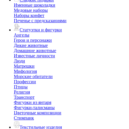
Именные шоколадки
Медовые наборы
Наборы конфет
Печенье с предсказаниями
Статуэтки и фигурки
Ангелы
Герои и персонажи
Дикие животные
Домашние животные
Известные личности
Люди
Матрешки
Мифология
Морские обитатели
Профессии
Птицы
Религия
Транспорт
Фигурки из янтаря
Фигурки-талисманы
Цветочные композиции
Стимпанк
Текстильные изделия