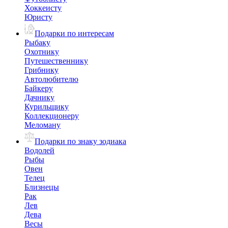
Хоккеисту
Юристу
Подарки по интересам
Рыбаку
Охотнику
Путешественнику
Грибнику
Автолюбителю
Байкеру
Дачнику
Курильщику
Коллекционеру
Меломану
Подарки по знаку зодиака
Водолей
Рыбы
Овен
Телец
Близнецы
Рак
Лев
Дева
Весы