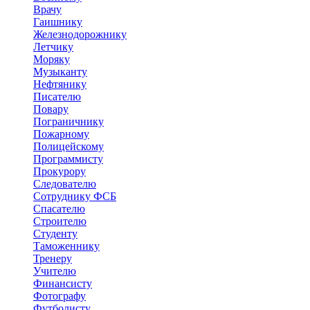
Врачу
Гаишнику
Железнодорожнику
Летчику
Моряку
Музыканту
Нефтянику
Писателю
Повару
Пограничнику
Пожарному
Полицейскому
Программисту
Прокурору
Следователю
Сотруднику ФСБ
Спасателю
Строителю
Студенту
Таможеннику
Тренеру
Учителю
Финансисту
Фотографу
Футболисту