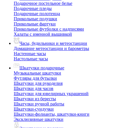
Подарочное постельное белье
Подарочные пледы
Подарочные полотенца
Прикольные подушки
Прикольные фартуки
Прикольные футболки с надписями
Халаты с именной вышивкой
Часы, будильники и метеостанции
Домашние метеостанции и барометры
Настенные часы
Настольные часы
Шкатулки подарочные
Музыкальные шкатулки
Футляры для бутылки
Шкатулки для рукоделия
Шкатулки для часов
Шкатулки для ювелирных украшений
Шкатулки из бересты
Шкатулки ручной работы
Шкатулки-сундучки
Шкатулки-фолианты, шкатулки-книги
Эксклюзивные шкатулки