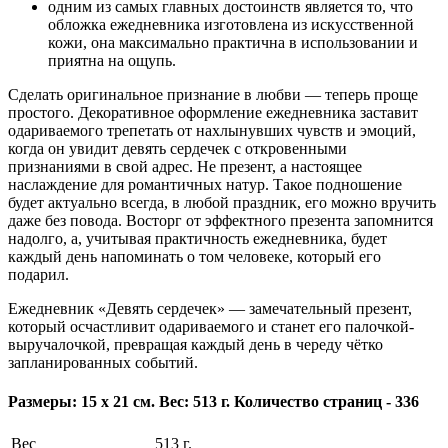
одним из самых главных достоинств является то, что
обложка ежедневника изготовлена из искусственной
кожи, она максимально практична в использовании и
приятна на ощупь.
Сделать оригинальное признание в любви — теперь проще
простого. Декоративное оформление ежедневника заставит
одариваемого трепетать от нахлынувших чувств и эмоций,
когда он увидит девять сердечек с откровенными
признаниями в свой адрес. Не презент, а настоящее
наслаждение для романтичных натур. Такое подношение
будет актуально всегда, в любой праздник, его можно вручить
даже без повода. Восторг от эффектного презента запомнится
надолго, а, учитывая практичность ежедневника, будет
каждый день напоминать о том человеке, который его
подарил.
Ежедневник «Девять сердечек» — замечательный презент,
который осчастливит одариваемого и станет его палочкой-
выручалочкой, превращая каждый день в череду чётко
запланированных событий.
Размеры: 15 х 21 см. Вес: 513 г. Количество страниц - 336
Вес
513 г.