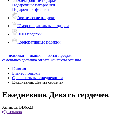
Электронные подарки
Подарочные пауэрбанки
Подарочные флешки
Эротические подарки
Юмор и прикольные подарки
ВИП подарки
Корпоративные подарки
новинки
акции
хиты продаж
самовывоз
доставка
оплата
контакты
отзывы
Главная
Бизнес-подарки
Оригинальные ежедневники
Ежедневник Девять сердечек
Ежедневник Девять сердечек
Артикул:
BD6523
(0)
отзывов