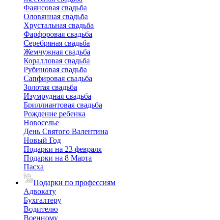
Фаянсовая свадьба
Оловянная свадьба
Хрустальная свадьба
Фарфоровая свадьба
Серебряная свадьба
Жемчужная свадьба
Коралловая свадьба
Рубиновая свадьба
Сапфировая свадьба
Золотая свадьба
Изумрудная свадьба
Бриллиантовая свадьба
Рождение ребенка
Новоселье
День Святого Валентина
Новый Год
Подарки на 23 февраля
Подарки на 8 Марта
Пасха
Подарки по профессиям
Адвокату
Бухгалтеру
Водителю
Военному