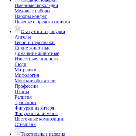
Именные шоколадки
Медовые наборы
Наборы конфет
Печенье с предсказаниями
Статуэтки и фигурки
Ангелы
Герои и персонажи
Дикие животные
Домашние животные
Известные личности
Люди
Матрешки
Мифология
Морские обитатели
Профессии
Птицы
Религия
Транспорт
Фигурки из янтаря
Фигурки-талисманы
Цветочные композиции
Стимпанк
Текстильные изделия