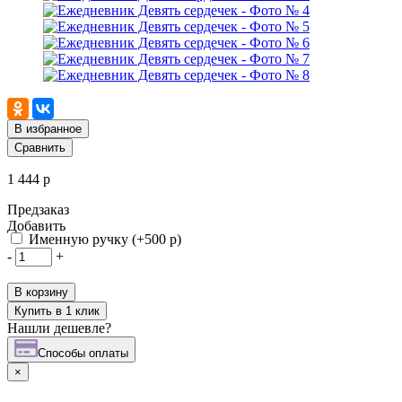
В избранное
Сравнить
1 444 р
Предзаказ
Добавить
Именную ручку (+500 р)
-
+
В корзину
Купить в 1 клик
Нашли дешевле?
Cпособы оплаты
×