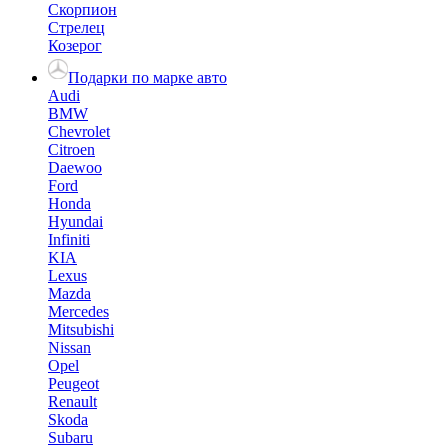
Скорпион
Стрелец
Козерог
Подарки по марке авто
Audi
BMW
Chevrolet
Citroen
Daewoo
Ford
Honda
Hyundai
Infiniti
KIA
Lexus
Mazda
Mercedes
Mitsubishi
Nissan
Opel
Peugeot
Renault
Skoda
Subaru