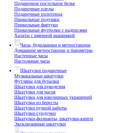
Подарочное постельное белье
Подарочные пледы
Подарочные полотенца
Прикольные подушки
Прикольные фартуки
Прикольные футболки с надписями
Халаты с именной вышивкой
Часы, будильники и метеостанции
Домашние метеостанции и барометры
Настенные часы
Настольные часы
Шкатулки подарочные
Музыкальные шкатулки
Футляры для бутылки
Шкатулки для рукоделия
Шкатулки для часов
Шкатулки для ювелирных украшений
Шкатулки из бересты
Шкатулки ручной работы
Шкатулки-сундучки
Шкатулки-фолианты, шкатулки-книги
Эксклюзивные шкатулки