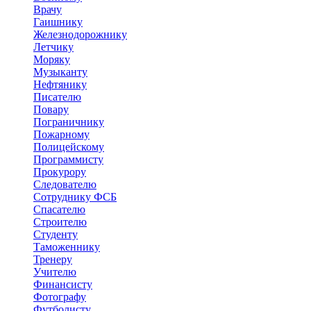
Врачу
Гаишнику
Железнодорожнику
Летчику
Моряку
Музыканту
Нефтянику
Писателю
Повару
Пограничнику
Пожарному
Полицейскому
Программисту
Прокурору
Следователю
Сотруднику ФСБ
Спасателю
Строителю
Студенту
Таможеннику
Тренеру
Учителю
Финансисту
Фотографу
Футболисту