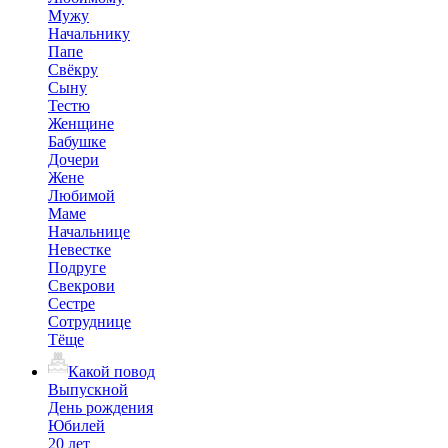
Мужу
Начальнику
Папе
Свёкру
Сыну
Тестю
Женщине
Бабушке
Дочери
Жене
Любимой
Маме
Начальнице
Невестке
Подруге
Свекрови
Сестре
Сотруднице
Тёще
Какой повод
Выпускной
День рождения
Юбилей
20 лет