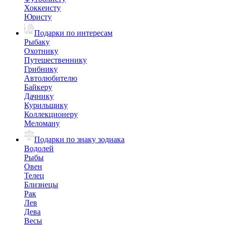
Хоккеисту
Юристу
Подарки по интересам
Рыбаку
Охотнику
Путешественнику
Грибнику
Автолюбителю
Байкеру
Дачнику
Курильщику
Коллекционеру
Меломану
Подарки по знаку зодиака
Водолей
Рыбы
Овен
Телец
Близнецы
Рак
Лев
Дева
Весы