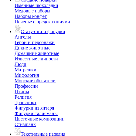
Именные шоколадки
Медовые наборы
Наборы конфет
Печенье с предсказаниями
Статуэтки и фигурки
Ангелы
Герои и персонажи
Дикие животные
Домашние животные
Известные личности
Люди
Матрешки
Мифология
Морские обитатели
Профессии
Птицы
Религия
Транспорт
Фигурки из янтаря
Фигурки-талисманы
Цветочные композиции
Стимпанк
Текстильные изделия