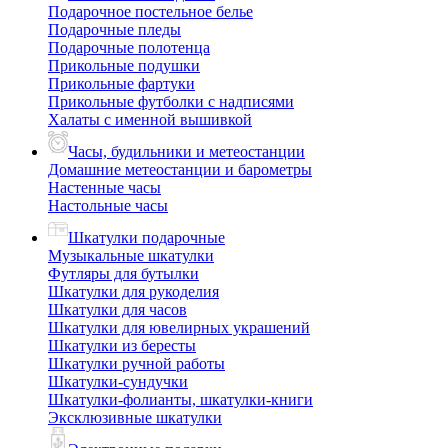
Подарочное постельное белье
Подарочные пледы
Подарочные полотенца
Прикольные подушки
Прикольные фартуки
Прикольные футболки с надписями
Халаты с именной вышивкой
Часы, будильники и метеостанции
Домашние метеостанции и барометры
Настенные часы
Настольные часы
Шкатулки подарочные
Музыкальные шкатулки
Футляры для бутылки
Шкатулки для рукоделия
Шкатулки для часов
Шкатулки для ювелирных украшений
Шкатулки из бересты
Шкатулки ручной работы
Шкатулки-сундучки
Шкатулки-фолианты, шкатулки-книги
Эксклюзивные шкатулки