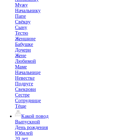
Мужу
Начальнику
Папе
Свёкру
Сыну
Тестю
Женщине
Бабушке
Дочери
Жене
Любимой
Маме
Начальнице
Невестке
Подруге
Свекрови
Сестре
Сотруднице
Тёще
Какой повод
Выпускной
День рождения
Юбилей
20 лет