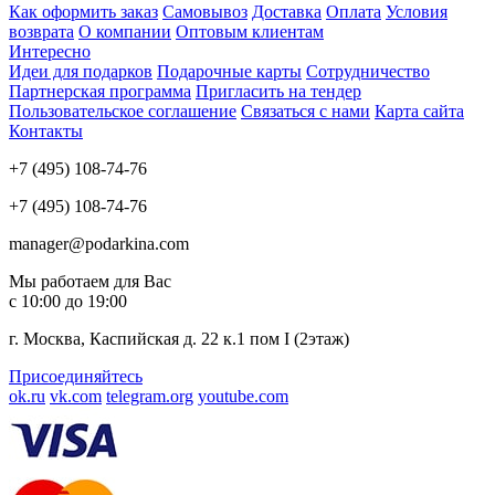
Как оформить заказ
Самовывоз
Доставка
Оплата
Условия
возврата
О компании
Оптовым клиентам
Интересно
Идеи для подарков
Подарочные карты
Сотрудничество
Партнерская программа
Пригласить на тендер
Пользовательское соглашение
Связаться с нами
Карта сайта
Контакты
+7 (495) 108-74-76
+7 (495) 108-74-76
manager@podarkina.com
Мы работаем для Вас
с 10:00 до 19:00
г. Москва, Каспийская д. 22 к.1 пом I (2этаж)
Присоединяйтесь
ok.ru
vk.com
telegram.org
youtube.com