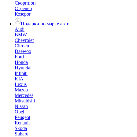
Скорпион
Стрелец
Козерог
Подарки по марке авто
Audi
BMW
Chevrolet
Citroen
Daewoo
Ford
Honda
Hyundai
Infiniti
KIA
Lexus
Mazda
Mercedes
Mitsubishi
Nissan
Opel
Peugeot
Renault
Skoda
Subaru