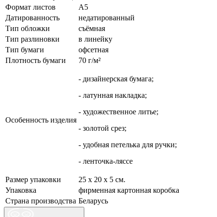
Формат листов
А5
Датированность
недатированный
Тип обложки
съёмная
Тип разлиновки
в линейку
Тип бумаги
офсетная
Плотность бумаги
70 г/м²
- дизайнерская бумага;
- латунная накладка;
- художественное литье;
Особенность изделия
- золотой срез;
- удобная петелька для ручки;
- ленточка-ляссе
Размер упаковки
25 х 20 х 5 см.
Упаковка
фирменная картонная коробка
Страна производства
Беларусь