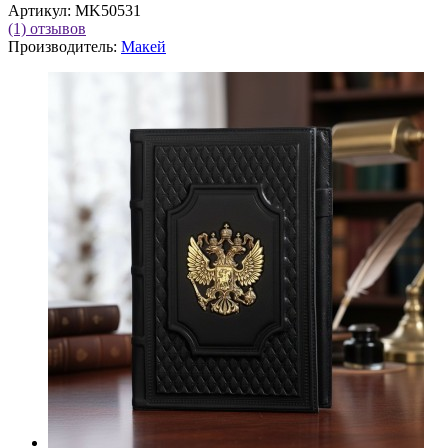
Артикул:
MK50531
(1)
отзывов
Производитель:
Макей