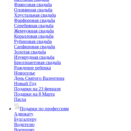
Фаянсовая свадьба
Оловянная свадьба
Хрустальная свадьба
Фарфоровая свадьба
Серебряная свадьба
Жемчужная свадьба
Коралловая свадьба
Рубиновая свадьба
Сапфировая свадьба
Золотая свадьба
Изумрудная свадьба
Бриллиантовая свадьба
Рождение ребенка
Новоселье
День Святого Валентина
Новый Год
Подарки на 23 февраля
Подарки на 8 Марта
Пасха
Подарки по профессиям
Адвокату
Бухгалтеру
Водителю
Военному