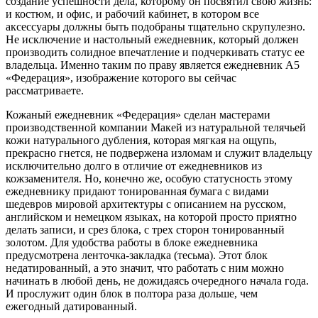
создание успешности дела, которому он посвятил свою жизнь:
и костюм, и офис, и рабочий кабинет, в котором все
аксессуары должны быть подобраны тщательно скрупулезно.
Не исключение и настольный ежедневник, который должен
производить солидное впечатление и подчеркивать статус ее
владельца. Именно таким по праву является ежедневник А5
«Федерация», изображение которого вы сейчас
рассматриваете.
Кожаный ежедневник «Федерация» сделан мастерами
производственной компании Макей из натуральной телячьей
кожи натурального дубления, которая мягкая на ощупь,
прекрасно гнется, не подвержена изломам и служит владельцу
исключительно долго в отличие от ежедневников из
кожзаменителя. Но, конечно же, особую статусность этому
ежедневнику придают тонированная бумага с видами
шедевров мировой архитектуры с описанием на русском,
английском и немецком языках, на которой просто приятно
делать записи, и срез блока, с трех сторон тонированный
золотом. Для удобства работы в блоке ежедневника
предусмотрена ленточка-закладка (тесьма). Этот блок
недатированный, а это значит, что работать с ним можно
начинать в любой день, не дожидаясь очередного начала года.
И прослужит один блок в полтора раза дольше, чем
ежегодный датированный.