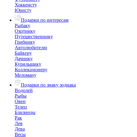
Хоккеисту
Юристу
Подарки по интересам
Рыбаку
Охотнику
Путешественнику
Грибнику
Автолюбителю
Байкеру
Дачнику
Курильщику
Коллекционеру
Меломану
Подарки по знаку зодиака
Водолей
Рыбы
Овен
Телец
Близнецы
Рак
Лев
Дева
Весы