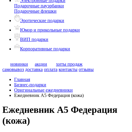
Электронные подарки
Подарочные пауэрбанки
Подарочные флешки
Эротические подарки
Юмор и прикольные подарки
ВИП подарки
Корпоративные подарки
новинки
акции
хиты продаж
самовывоз
доставка
оплата
контакты
отзывы
Главная
Бизнес-подарки
Оригинальные ежедневники
Ежедневник А5 Федерация (кожа)
Ежедневник А5 Федерация
(кожа)