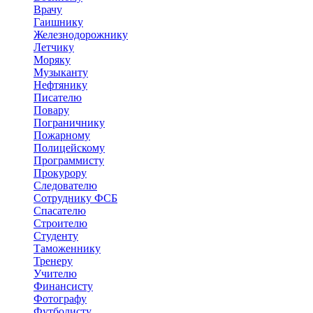
Врачу
Гаишнику
Железнодорожнику
Летчику
Моряку
Музыканту
Нефтянику
Писателю
Повару
Пограничнику
Пожарному
Полицейскому
Программисту
Прокурору
Следователю
Сотруднику ФСБ
Спасателю
Строителю
Студенту
Таможеннику
Тренеру
Учителю
Финансисту
Фотографу
Футболисту