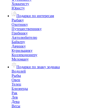
Хоккеисту
Юристу
Подарки по интересам
Рыбаку
Охотнику
Путешественнику
Грибнику
Автолюбителю
Байкеру
Дачнику
Курильщику
Коллекционеру
Меломану
Подарки по знаку зодиака
Водолей
Рыбы
Овен
Телец
Близнецы
Рак
Лев
Дева
Весы