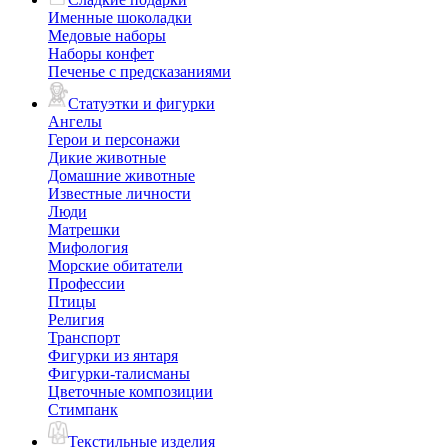
Именные шоколадки
Медовые наборы
Наборы конфет
Печенье с предсказаниями
Статуэтки и фигурки
Ангелы
Герои и персонажи
Дикие животные
Домашние животные
Известные личности
Люди
Матрешки
Мифология
Морские обитатели
Профессии
Птицы
Религия
Транспорт
Фигурки из янтаря
Фигурки-талисманы
Цветочные композиции
Стимпанк
Текстильные изделия