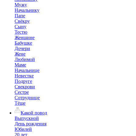
Мужу
Начальнику
Папе
Свёкру
Сыну
Тестю
Женщине
Бабушке
Дочери
Жене
Любимой
Маме
Начальнице
Невестке
Подруге
Свекрови
Сестре
Сотруднице
Тёще
Какой повод
Выпускной
День рождения
Юбилей
20 лет