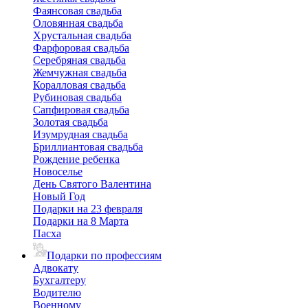
Фаянсовая свадьба
Оловянная свадьба
Хрустальная свадьба
Фарфоровая свадьба
Серебряная свадьба
Жемчужная свадьба
Коралловая свадьба
Рубиновая свадьба
Сапфировая свадьба
Золотая свадьба
Изумрудная свадьба
Бриллиантовая свадьба
Рождение ребенка
Новоселье
День Святого Валентина
Новый Год
Подарки на 23 февраля
Подарки на 8 Марта
Пасха
Подарки по профессиям
Адвокату
Бухгалтеру
Водителю
Военному