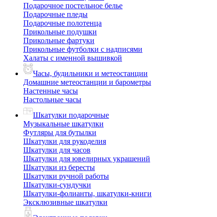
Подарочное постельное белье
Подарочные пледы
Подарочные полотенца
Прикольные подушки
Прикольные фартуки
Прикольные футболки с надписями
Халаты с именной вышивкой
Часы, будильники и метеостанции
Домашние метеостанции и барометры
Настенные часы
Настольные часы
Шкатулки подарочные
Музыкальные шкатулки
Футляры для бутылки
Шкатулки для рукоделия
Шкатулки для часов
Шкатулки для ювелирных украшений
Шкатулки из бересты
Шкатулки ручной работы
Шкатулки-сундучки
Шкатулки-фолианты, шкатулки-книги
Эксклюзивные шкатулки