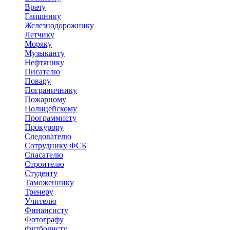
Врачу
Гаишнику
Железнодорожнику
Летчику
Моряку
Музыканту
Нефтянику
Писателю
Повару
Пограничнику
Пожарному
Полицейскому
Программисту
Прокурору
Следователю
Сотруднику ФСБ
Спасателю
Строителю
Студенту
Таможеннику
Тренеру
Учителю
Финансисту
Фотографу
Футболисту