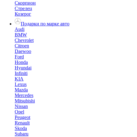
Скорпион
Стрелец
Козерог
Подарки по марке авто
Audi
BMW
Chevrolet
Citroen
Daewoo
Ford
Honda
Hyundai
Infiniti
KIA
Lexus
Mazda
Mercedes
Mitsubishi
Nissan
Opel
Peugeot
Renault
Skoda
Subaru