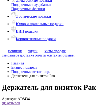
Электронные подарки
Подарочные пауэрбанки
Подарочные флешки
Эротические подарки
Юмор и прикольные подарки
ВИП подарки
Корпоративные подарки
новинки
акции
хиты продаж
самовывоз
доставка
оплата
контакты
отзывы
Главная
Бизнес-подарки
Подарочные визитницы
Держатель для визиток Рак
Держатель для визиток Рак
Артикул:
AT6434
(0)
отзывов