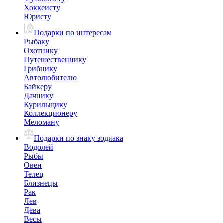
Хоккеисту
Юристу
Подарки по интересам
Рыбаку
Охотнику
Путешественнику
Грибнику
Автолюбителю
Байкеру
Дачнику
Курильщику
Коллекционеру
Меломану
Подарки по знаку зодиака
Водолей
Рыбы
Овен
Телец
Близнецы
Рак
Лев
Дева
Весы