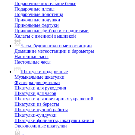
Подарочное постельное белье
Подарочные пледы
Подарочные полотенца
Прикольные подушки
Прикольные фартуки
Прикольные футболки с надписями
Халаты с именной вышивкой
Часы, будильники и метеостанции
Домашние метеостанции и барометры
Настенные часы
Настольные часы
Шкатулки подарочные
Музыкальные шкатулки
Футляры для бутылки
Шкатулки для рукоделия
Шкатулки для часов
Шкатулки для ювелирных украшений
Шкатулки из бересты
Шкатулки ручной работы
Шкатулки-сундучки
Шкатулки-фолианты, шкатулки-книги
Эксклюзивные шкатулки