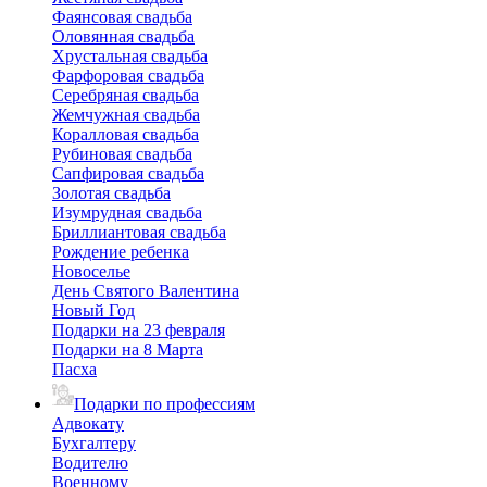
Фаянсовая свадьба
Оловянная свадьба
Хрустальная свадьба
Фарфоровая свадьба
Серебряная свадьба
Жемчужная свадьба
Коралловая свадьба
Рубиновая свадьба
Сапфировая свадьба
Золотая свадьба
Изумрудная свадьба
Бриллиантовая свадьба
Рождение ребенка
Новоселье
День Святого Валентина
Новый Год
Подарки на 23 февраля
Подарки на 8 Марта
Пасха
Подарки по профессиям
Адвокату
Бухгалтеру
Водителю
Военному