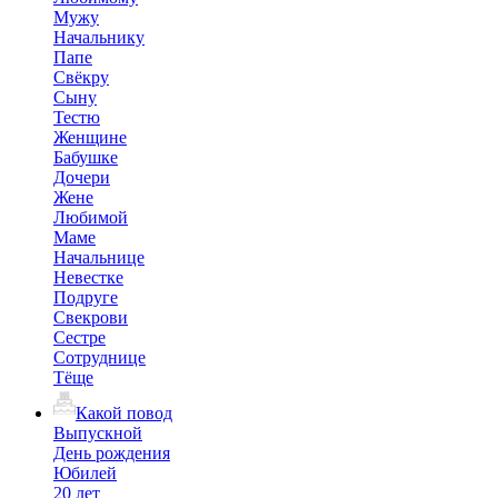
Мужу
Начальнику
Папе
Свёкру
Сыну
Тестю
Женщине
Бабушке
Дочери
Жене
Любимой
Маме
Начальнице
Невестке
Подруге
Свекрови
Сестре
Сотруднице
Тёще
Какой повод
Выпускной
День рождения
Юбилей
20 лет