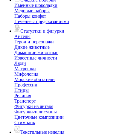
Именные шоколадки
Медовые наборы
Наборы конфет
Печенье с предсказаниями
Статуэтки и фигурки
Ангелы
Герои и персонажи
Дикие животные
Домашние животные
Известные личности
Люди
Матрешки
Мифология
Морские обитатели
Профессии
Птицы
Религия
Транспорт
Фигурки из янтаря
Фигурки-талисманы
Цветочные композиции
Стимпанк
Текстильные изделия