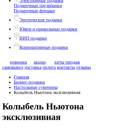
Электронные подарки
Подарочные пауэрбанки
Подарочные флешки
Эротические подарки
Юмор и прикольные подарки
ВИП подарки
Корпоративные подарки
новинки
акции
хиты продаж
самовывоз
доставка
оплата
контакты
отзывы
Главная
Бизнес-подарки
Настольные сувениры
Колыбель Ньютона эксклюзивная
Колыбель Ньютона
эксклюзивная