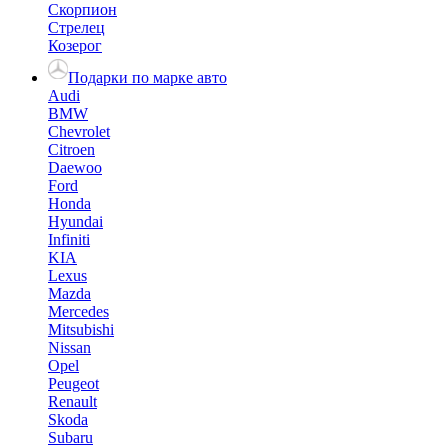
Скорпион
Стрелец
Козерог
Подарки по марке авто
Audi
BMW
Chevrolet
Citroen
Daewoo
Ford
Honda
Hyundai
Infiniti
KIA
Lexus
Mazda
Mercedes
Mitsubishi
Nissan
Opel
Peugeot
Renault
Skoda
Subaru