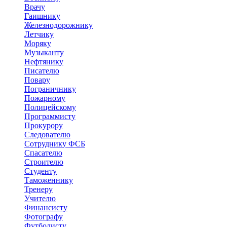
Врачу
Гаишнику
Железнодорожнику
Летчику
Моряку
Музыканту
Нефтянику
Писателю
Повару
Пограничнику
Пожарному
Полицейскому
Программисту
Прокурору
Следователю
Сотруднику ФСБ
Спасателю
Строителю
Студенту
Таможеннику
Тренеру
Учителю
Финансисту
Фотографу
Футболисту