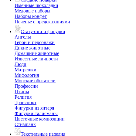
Именные шоколадки
Медовые наборы
Наборы конфет
Печенье с предсказаниями
Статуэтки и фигурки
Ангелы
Герои и персонажи
Дикие животные
Домашние животные
Известные личности
Люди
Матрешки
Мифология
Морские обитатели
Профессии
Птицы
Религия
Транспорт
Фигурки из янтаря
Фигурки-талисманы
Цветочные композиции
Стимпанк
Текстильные изделия