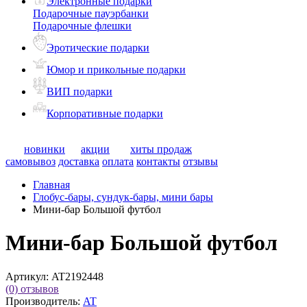
Электронные подарки
Подарочные пауэрбанки
Подарочные флешки
Эротические подарки
Юмор и прикольные подарки
ВИП подарки
Корпоративные подарки
новинки
акции
хиты продаж
самовывоз
доставка
оплата
контакты
отзывы
Главная
Глобус-бары, сундук-бары, мини бары
Мини-бар Большой футбол
Мини-бар Большой футбол
Артикул:
AT2192448
(0)
отзывов
Производитель:
AT