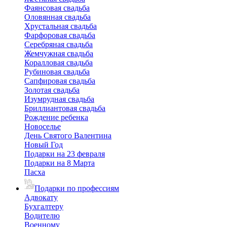
Фаянсовая свадьба
Оловянная свадьба
Хрустальная свадьба
Фарфоровая свадьба
Серебряная свадьба
Жемчужная свадьба
Коралловая свадьба
Рубиновая свадьба
Сапфировая свадьба
Золотая свадьба
Изумрудная свадьба
Бриллиантовая свадьба
Рождение ребенка
Новоселье
День Святого Валентина
Новый Год
Подарки на 23 февраля
Подарки на 8 Марта
Пасха
Подарки по профессиям
Адвокату
Бухгалтеру
Водителю
Военному