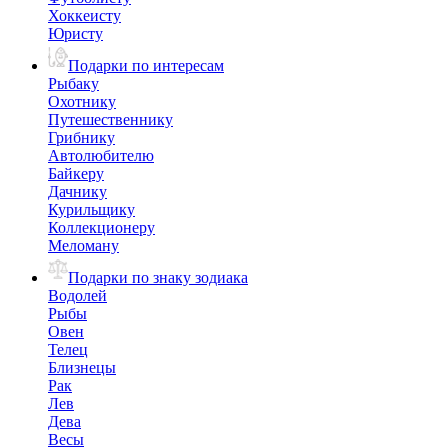
Хоккеисту
Юристу
Подарки по интересам
Рыбаку
Охотнику
Путешественнику
Грибнику
Автолюбителю
Байкеру
Дачнику
Курильщику
Коллекционеру
Меломану
Подарки по знаку зодиака
Водолей
Рыбы
Овен
Телец
Близнецы
Рак
Лев
Дева
Весы