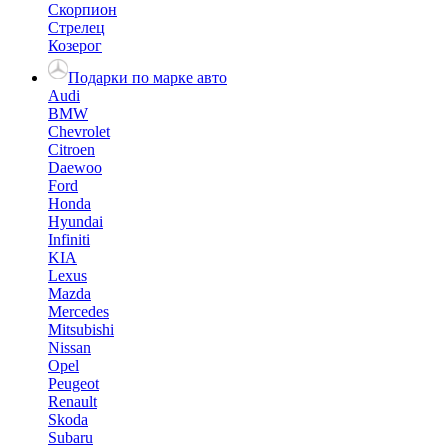
Скорпион
Стрелец
Козерог
Подарки по марке авто
Audi
BMW
Chevrolet
Citroen
Daewoo
Ford
Honda
Hyundai
Infiniti
KIA
Lexus
Mazda
Mercedes
Mitsubishi
Nissan
Opel
Peugeot
Renault
Skoda
Subaru