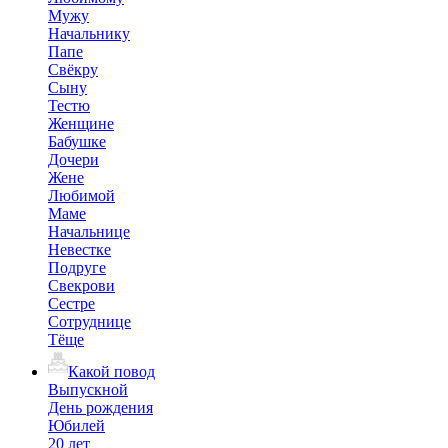
Мужу
Начальнику
Папе
Свёкру
Сыну
Тестю
Женщине
Бабушке
Дочери
Жене
Любимой
Маме
Начальнице
Невестке
Подруге
Свекрови
Сестре
Сотруднице
Тёще
Какой повод
Выпускной
День рождения
Юбилей
20 лет