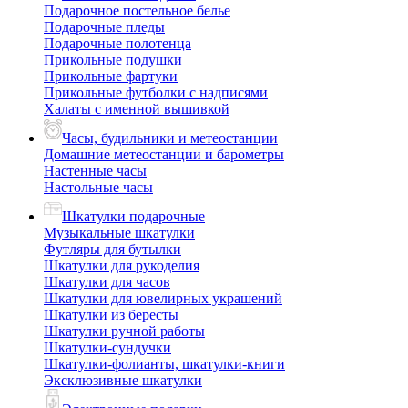
Подарочное постельное белье
Подарочные пледы
Подарочные полотенца
Прикольные подушки
Прикольные фартуки
Прикольные футболки с надписями
Халаты с именной вышивкой
Часы, будильники и метеостанции
Домашние метеостанции и барометры
Настенные часы
Настольные часы
Шкатулки подарочные
Музыкальные шкатулки
Футляры для бутылки
Шкатулки для рукоделия
Шкатулки для часов
Шкатулки для ювелирных украшений
Шкатулки из бересты
Шкатулки ручной работы
Шкатулки-сундучки
Шкатулки-фолианты, шкатулки-книги
Эксклюзивные шкатулки